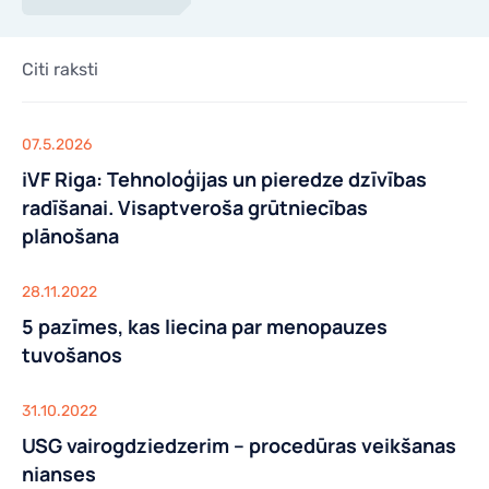
Citi raksti
07.5.2026
iVF Riga: Tehnoloģijas un pieredze dzīvības
radīšanai. Visaptveroša grūtniecības
plānošana
28.11.2022
5 pazīmes, kas liecina par menopauzes
tuvošanos
31.10.2022
USG vairogdziedzerim – procedūras veikšanas
nianses