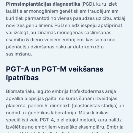
Pirmsimplantācijas diagnostika
(PGD), kuru iziet
laulātie ar monogēniem ģenētiskiem traucējumiem,
kuri tiek pārmantoti no vienas paaudzes uz citu, atklāj
novirzes gēnu līmenī. PGD sniedz iespēju apstiprināt
vai izslēgt jau zināmās monogēnas saslimšanas
esamību 5 dienu veciem embrijiem, kas samazina
pēcnācēju dzimšanas risku ar doto konkrēto
saslimšanu.
PGT-A un PGT-M veikšanas
īpatnības
Biomateriālu, iegūto embrija trofektodermas ārējā
apvalka biopsijas gaitā, no kuras šūnām izveidojas
placenta, paņem 5. diennaktī (blastocistas stadija) un
nodod uz ģenētikas laboratoriju. Mūsu klīnikas
speciālisti veic PGT-A, pielietojot metodi, kura palīdz
izvēlēties no embrijiem veselāko eksemplāru. Embrija