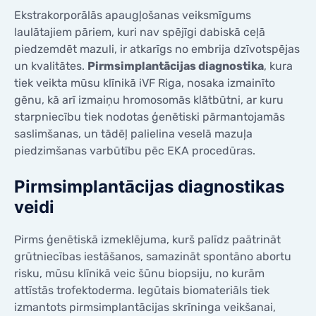
KONTAKTI
Ekstrakorporālās apaugļošanas veiksmīgums
KONTAKTI
laulātajiem pāriem, kuri nav spējīgi dabiskā ceļā
piedzemdēt mazuli, ir atkarīgs no embrija dzīvotspējas
un kvalitātes.
Pirmsimplantācijas diagnostika
, kura
tiek veikta mūsu klīnikā iVF Riga, nosaka izmainīto
gēnu, kā arī izmaiņu hromosomās klātbūtni, ar kuru
starpniecību tiek nodotas ģenētiski pārmantojamās
saslimšanas, un tādēļ palielina veselā mazuļa
piedzimšanas varbūtību pēc EKA procedūras.
Pirmsimplantācijas diagnostikas
veidi
Pirms ģenētiskā izmeklējuma, kurš palīdz paātrināt
grūtniecības iestāšanos, samazināt spontāno abortu
risku, mūsu klīnikā veic šūnu biopsiju, no kurām
attīstās trofektoderma. Iegūtais biomateriāls tiek
izmantots pirmsimplantācijas skrīninga veikšanai,