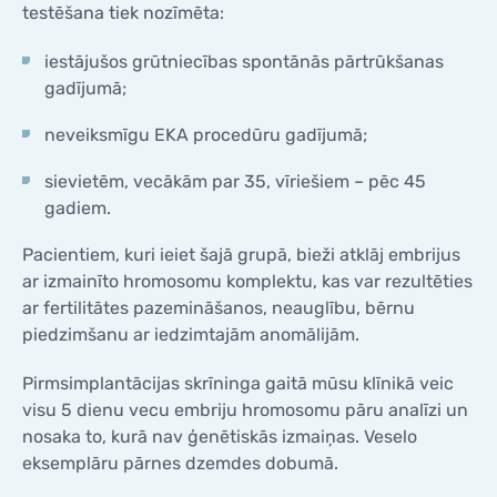
testēšana tiek nozīmēta:
iestājušos grūtniecības spontānās pārtrūkšanas
gadījumā;
neveiksmīgu EKA procedūru gadījumā;
sievietēm, vecākām par 35, vīriešiem – pēc 45
gadiem.
Pacientiem, kuri ieiet šajā grupā, bieži atklāj embrijus
ar izmainīto hromosomu komplektu, kas var rezultēties
ar fertilitātes pazemināšanos, neauglību, bērnu
piedzimšanu ar iedzimtajām anomālijām.
Pirmsimplantācijas skrīninga gaitā mūsu klīnikā veic
visu 5 dienu vecu embriju hromosomu pāru analīzi un
nosaka to, kurā nav ģenētiskās izmaiņas. Veselo
eksemplāru pārnes dzemdes dobumā.