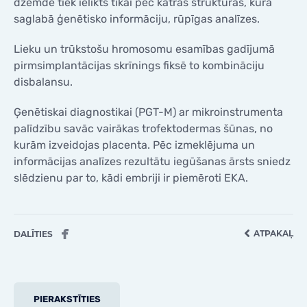
dzemdē tiek ielikts tikai pēc katras struktūras, kura
saglabā ģenētisko informāciju, rūpīgas analīzes.
Lieku un trūkstošu hromosomu esamības gadījumā
pirmsimplantācijas skrīnings fiksē to kombināciju
disbalansu.
Ģenētiskai diagnostikai (PGT-M) ar mikroinstrumenta
palīdzību savāc vairākas trofektodermas šūnas, no
kurām izveidojas placenta. Pēc izmeklējuma un
informācijas analīzes rezultātu iegūšanas ārsts sniedz
slēdzienu par to, kādi embriji ir piemēroti EKA.
ATPAKAĻ
DALĪTIES
PIERAKSTĪTIES