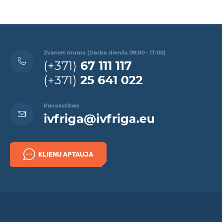
Zvaniet mums (Darba dienās 09:00 - 17:00)
(+371)
67 111 117
(+371)
25 641 022
Pierakstīties
ivfriga@ivfriga.eu
KLIENU APTAUJA