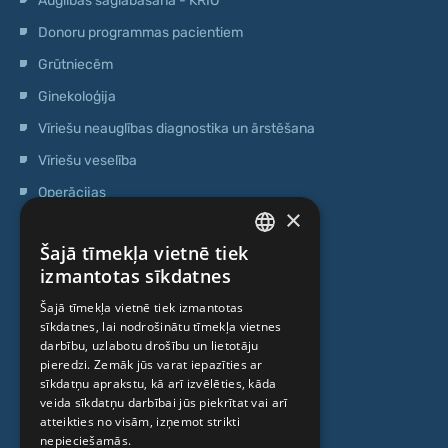
Auglības saglabāšana - KRIO
Donoru programmas pacientiem
Grūtniecēm
Ginekoloģija
Vīriešu neauglības diagnostika un ārstēšana
Vīriešu veselība
Operācijas
×
Ģenētiskā testēšana
Šajā tīmekļa vietnē tiek
Anti-age speciālista konsultācija
LATVIAN
izmantotas sīkdatnes
Ambulatorais centrs
ENGLISH
Šajā tīmekļa vietnē tiek izmantotas
Cilmes šūnu centrs
sīkdatnes, lai nodrošinātu tīmekļa vietnes
RUSSIAN
darbību, uzlabotu drošību un lietotāju
LITHUANIAN
pieredzi. Zemāk jūs varat iepazīties ar
PAR MUMS
sīkdatņu aprakstu, kā arī izvēlēties, kāda
NORWEGIAN
veida sīkdatņu darbībai jūs piekrītat vai arī
atteikties no visām, izņemot strikti
Kas mēs esam
nepieciešamās.