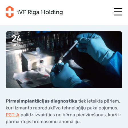
24
AUG
+371 67 111 117
LV
+371 25 641 022
+371 67 111 117
LV
+371 25 641 022
PAR MUMS
EN
PAR MUMS
ĀRSTĒŠANA
RU
ĀRSTĒŠANA
JŪSU PROGRAMMA
LT
JŪSU PROGRAMMA
SĀC TAGAD
Pirmsimplantācijas diagnostika
tiek ieteikta pāriem,
SE
SĀC TAGAD
kuri izmanto reproduktīvo tehnoloģiju pakalpojumus.
NODERĪGI
PGT-A
palīdz izvairīties no bērna piedzimšanas, kurš ir
NO
NODERĪGI
pārmantojis hromosomu anomāliju.
CENAS
CENAS