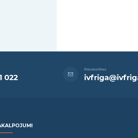
Pierakstīties
1 022
ivfriga@ivfrig
AKALPOJUMI