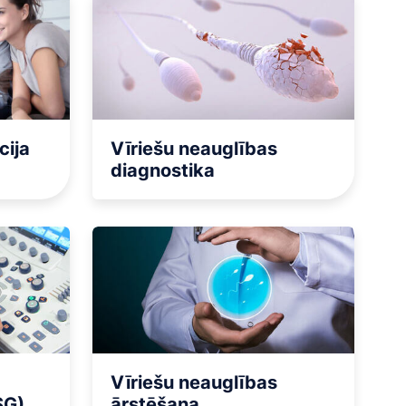
na
na
a Genomics
cija
Vīriešu neauglības
diagnostika
Vīriešu neauglības
SG)
ārstēšana