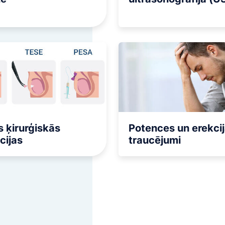
 ķirurģiskās
Potences un erekci
cijas
traucējumi