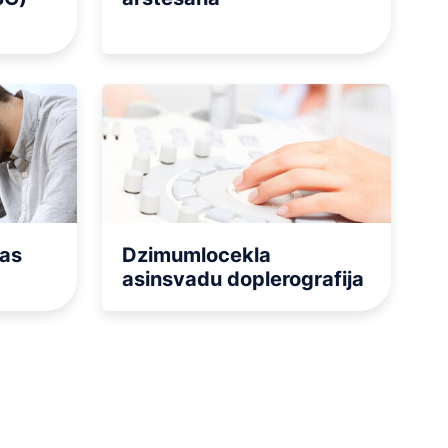
jas
Dzimumlocekla
asinsvadu doplerografija