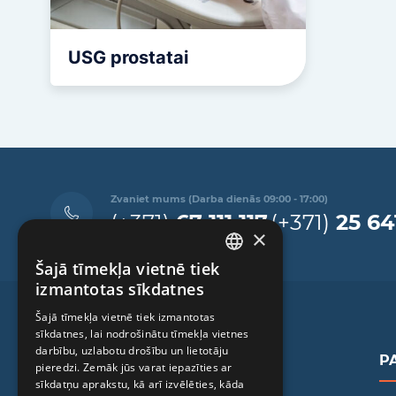
USG prostatai
Zvaniet mums (Darba dienās 09:00 - 17:00)
(+371)
67 111 117
(+371)
25 64
×
Šajā tīmekļa vietnē tiek
LATVIAN
izmantotas sīkdatnes
ENGLISH
Šajā tīmekļa vietnē tiek izmantotas
sīkdatnes, lai nodrošinātu tīmekļa vietnes
RUSSIAN
darbību, uzlabotu drošību un lietotāju
P
LITHUANIAN
pieredzi. Zemāk jūs varat iepazīties ar
sīkdatņu aprakstu, kā arī izvēlēties, kāda
NORWEGIAN