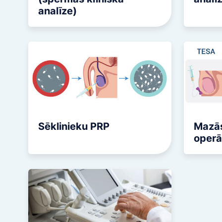
analīze)
Sēklinieku PRP
Mazās
operā