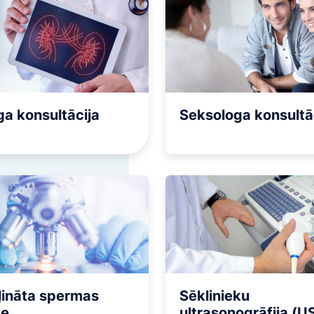
caurlaidības noteikšana
Neauglības diagnosticēša
Onkoloģijas diagnosticēša
tiskā histeroskopija
Dzīvesveida ģenētika Viv
lā kanāla polipektomija
opija
ga konsultācija
Seksologa konsultā
ļināta spermas
Sēklinieku
ze
ultrasonogrāfija (U