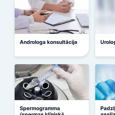
saglabāšana pacientiem ar
Olvadu 
onkoloģiskajām saslimšanām
Spirales
Valsts finansēti pakalpojumi
Diagnos
Atbrīvotās personu kategorijas no
pacienta iemaksām
Cervikā
Kolposk
Androloga konsultācija
Urolo
Spermogramma
Padzi
(spermas klīniskā
analī