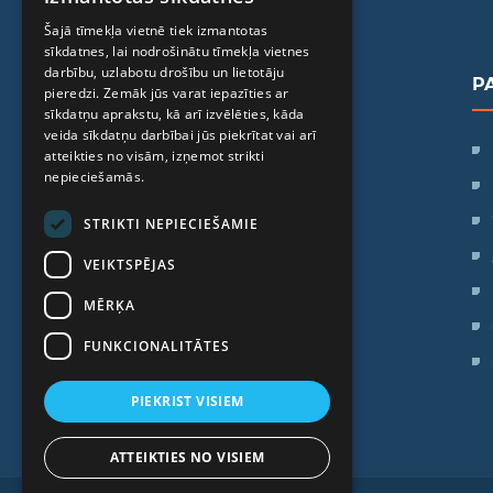
ENGLISH
Šajā tīmekļa vietnē tiek izmantotas
sīkdatnes, lai nodrošinātu tīmekļa vietnes
RUSSIAN
darbību, uzlabotu drošību un lietotāju
P
LITHUANIAN
pieredzi. Zemāk jūs varat iepazīties ar
sīkdatņu aprakstu, kā arī izvēlēties, kāda
NORWEGIAN
veida sīkdatņu darbībai jūs piekrītat vai arī
SIA "iVF Riga"
atteikties no visām, izņemot strikti
Zaļā iela 1, Rīga, Latvija
nepieciešamās.
STRIKTI NEPIECIEŠAMIE
Darba laiks:
Pr. - Pk.: 09:00 - 17:00
VEIKTSPĒJAS
Se: Brīvdiena
MĒRĶA
Sv: Brīvdiena
FUNKCIONALITĀTES
PIEKRIST VISIEM
ATTEIKTIES NO VISIEM