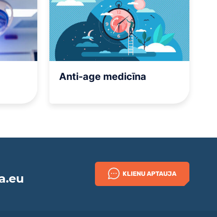
Anti-age medicīna
KLIENU APTAUJA
a.eu