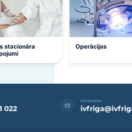
s stacionāra
Operācijas
pojumi
Pierakstīties
1 022
ivfriga@ivfrig