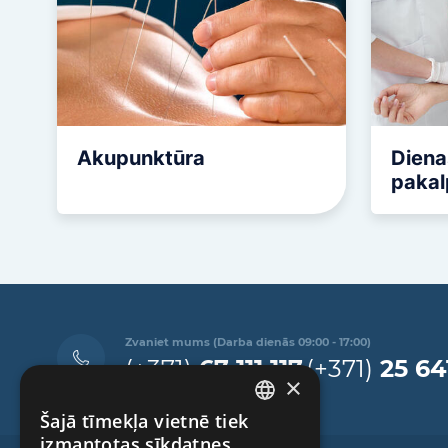
Akupunktūra
Diena
pakal
Zvaniet mums (Darba dienās 09:00 - 17:00)
(+371)
67 111 117
(+371)
25 64
×
Šajā tīmekļa vietnē tiek
LATVIAN
izmantotas sīkdatnes