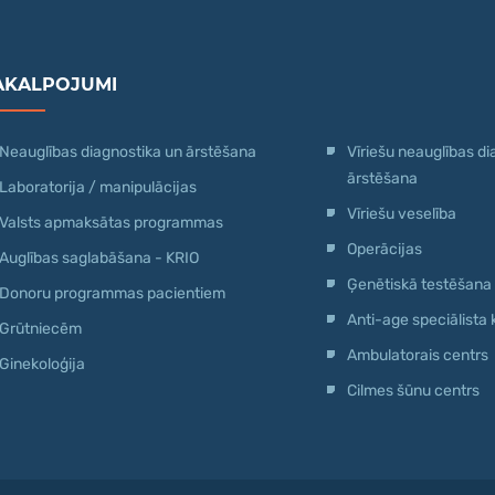
AKALPOJUMI
Neauglības diagnostika un ārstēšana
Vīriešu neauglības di
ārstēšana
Laboratorija / manipulācijas
Vīriešu veselība
Valsts apmaksātas programmas
Operācijas
Auglības saglabāšana - KRIO
Ģenētiskā testēšana
Donoru programmas pacientiem
Anti-age speciālista 
Grūtniecēm
Ambulatorais centrs
Ginekoloģija
Cilmes šūnu centrs