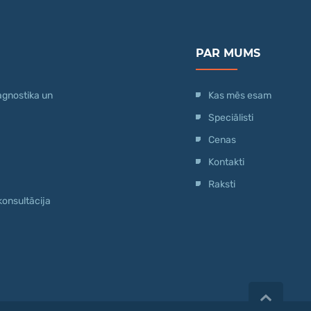
PAR MUMS
agnostika un
Kas mēs esam
Speciālisti
Cenas
Kontakti
Raksti
konsultācija