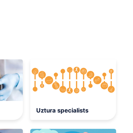
na
na
a Genomics
Uztura specialists