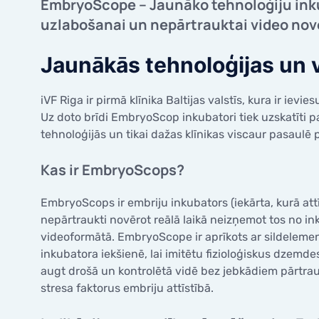
saglabāšana pacientiem ar
EmbryoScope – Jaunāko tehnoloģiju inku
Olvadu 
onkoloģiskajām saslimšanām
uzlabošanai un nepārtrauktai video nov
Spirales
Valsts finansēti pakalpojumi
Diagnos
Atbrīvotās personu kategorijas no
Jaunākās tehnoloģijas un v
pacienta iemaksām
Cervikā
Kolposk
iVF Riga ir pirmā klīnika Baltijas valstīs, kura ir ie
Uz doto brīdi EmbryoScop inkubatori tiek uzskatīti
tehnoloģijās un tikai dažas klīnikas viscaur pasaulē
Kas ir EmbryoScops?
EmbryoScops ir embriju inkubators (iekārta, kurā att
nepārtraukti novērot reālā laikā neizņemot tos no ink
videoformātā. EmbryoScope ir aprīkots ar sildeleme
inkubatora iekšienē, lai imitētu fizioloģiskus dzemd
augt drošā un kontrolētā vidē bez jebkādiem pārtrauk
stresa faktorus embriju attīstībā.