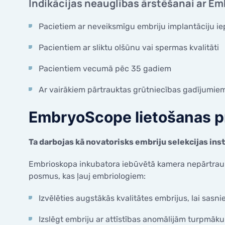
Indikācijas neauglības ārstēšanai ar E
Pacietiem ar neveiksmīgu embriju implantāciju iep
Pacientiem ar sliktu olšūnu vai spermas kvalitāti
Pacientiem vecumā pēc 35 gadiem
Ar vairākiem pārtrauktas grūtniecības gadījumie
EmbryoScope lietošanas p
Ta darbojas kā novatorisks embriju selekcijas in
Embrioskopa inkubatora iebūvētā kamera nepārtraukti
posmus, kas ļauj embriologiem:
Izvēlēties augstākās kvalitātes embrijus, lai sasn
Izslēgt embriju ar attīstības anomālijām turpmāk