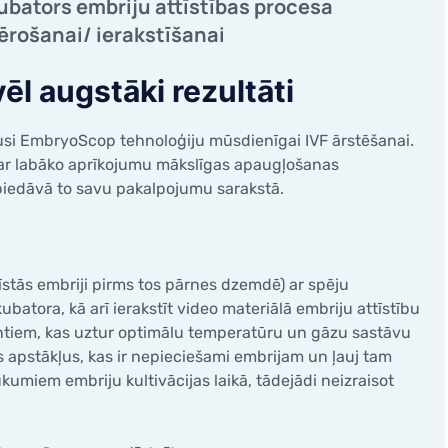
bators embriju attīstības procesa
caurlaidības noteikšana
Neauglības diagnosticēša
ērošanai/ ierakstīšanai
Onkoloģijas diagnosticēša
tiskā histeroskopija
Dzīvesveida ģenētika Viv
ēl augstāki rezultāti
lā kanāla polipektomija
opija
viesusi EmbryoScop tehnoloģiju mūsdienīgai IVF ārstēšanai.
 par labāko aprīkojumu mākslīgas apaugļošanas
 piedāvā to savu pakalpojumu sarakstā.
īstās embriji pirms tos pārnes dzemdē) ar spēju
ubatora, kā arī ierakstīt video materiālā embriju attīstību
ntiem, kas uztur optimālu temperatūru un gāzu sastāvu
es apstākļus, kas ir nepieciešami embrijam un ļauj tam
umiem embriju kultivācijas laikā, tādejādi neizraisot