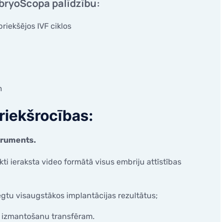
mbryoScopa palīdzību:
riekšējos IVF ciklos
m
riekšrocības:
struments.
 ieraksta video formātā visus embriju attīstības
iegtu visaugstākos implantācijas rezultātus;
u izmantošanu transfēram.