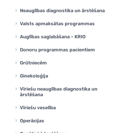
na
Neauglības diagnostika un ārstēšana
na
a Genomics
Valsts apmaksātas programmas
Auglības saglabāšana - KRIO
Donoru programmas pacientiem
Grūtniecēm
Ginekoloģija
Vīriešu neauglības diagnostika un
ārstēšana
Vīriešu veselība
Operācijas