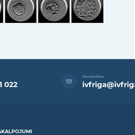
Pierakstīties
1 022
ivfriga@ivfrig
AKALPOJUMI