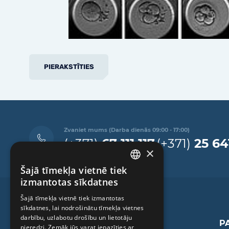
PIERAKSTĪTIES
Zvaniet mums (Darba dienās 09:00 - 17:00)
(+371)
67 111 117
(+371)
25 64
×
Šajā tīmekļa vietnē tiek
LATVIAN
izmantotas sīkdatnes
ENGLISH
Šajā tīmekļa vietnē tiek izmantotas
sīkdatnes, lai nodrošinātu tīmekļa vietnes
RUSSIAN
darbību, uzlabotu drošību un lietotāju
P
LITHUANIAN
pieredzi. Zemāk jūs varat iepazīties ar