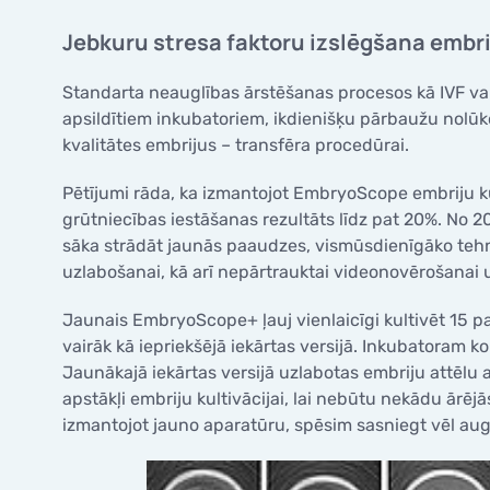
Jebkuru stresa faktoru izslēgšana embri
Standarta neauglības ārstēšanas procesos kā IVF vai 
apsildītiem inkubatoriem, ikdienišķu pārbaužu nolūko
kvalitātes embrijus – transfēra procedūrai.
Pētījumi rāda, ka izmantojot EmbryoScope embriju kul
grūtniecības iestāšanas rezultāts līdz pat 20%. No 20
sāka strādāt jaunās paaudzes, vismūsdienīgāko tehn
uzlabošanai, kā arī nepārtrauktai videonovērošanai
Jaunais EmbryoScope+ ļauj vienlaicīgi kultivēt 15 pac
vairāk kā iepriekšējā iekārtas versijā. Inkubatoram ko
Jaunākajā iekārtas versijā uzlabotas embriju attēlu a
apstākļi embriju kultivācijai, lai nebūtu nekādu ārējās
izmantojot jauno aparatūru, spēsim sasniegt vēl aug