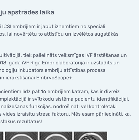
ju apstrādes laikā
ICSI embrijiem ir jābūt izņemtiem no speciāli
s, lai novērtētu to attīstību un izvēlētos augstākās
tivācijā, tiek palielināts veiksmīgas IVF ārstēšanas un
18. gada iVF Riga Embriolaboratorijā ir uzstādīts un
oloģiju inkubators embriju attīstības procesa
 un ierakstīšanai EmbryoScope+.
ientiem līdz pat 16 embrijiem katram, kas ir divreiz
mplektācijā ir svītrkodu sistēma pacientu identifikācijai.
nalizēšanas funkcijas, nodrošināti vēl kontrolētāki
 vides izraisītu stresa faktoru. Mēs esam pārliecināti, ka,
stākus rezultātus!