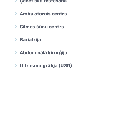
Ģenētiskā testēšana
Ambulatorais centrs
Cilmes šūnu centrs
Bariatrija
Abdominālā ķirurģija
Ultrasonogrāfija (USG)