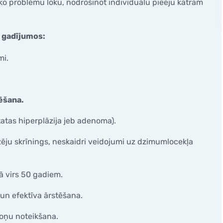
isko problēmu loku, nodrošinot individuālu pieeju katram
caurlaidības noteikšana
Neauglības diagnosticēša
Onkoloģijas diagnosticēša
tiskā histeroskopija
s gadījumos:
Dzīvesveida ģenētika Viv
lā kanāla polipektomija
mi.
opija
ēšana.
tatas hiperplāzija jeb adenoma).
zēju skrīnings, neskaidri veidojumi uz dzimumlocekļa
 virs 50 gadiem.
un efektīva ārstēšana.
oņu noteikšana.