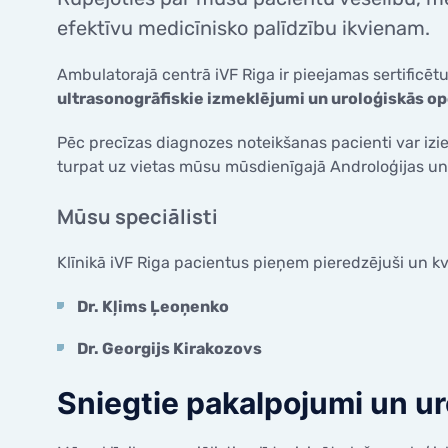
Pirmsimplantācijas diagnostika
olšūnā
Palīdzība pēc neveiksmīgiem cikliem
KONTAKTI
CENAS
Cerklāža
efektīvu medicīnisko palīdzību ikvienam.
Embriju transfērs/Sasaldētā embrija
Embrij
Palīdzība pacientiem ar
transfērs
KONTAKTI
Neauglī
onkoloģiskiem riskiem
GINEKOLO
Ambulatorajā centrā iVF Riga ir pieejamas sertificēt
spermu
ultrasonogrāfiskie izmeklējumi un uroloģiskās op
VALSTS APMAKSĀTAS PROGRAMMAS
Ginekol
LABORATORIJA / MANIPULĀCIJAS
GRŪTNIE
Ginekol
Valsts apmaksāta auglības
Pēc precīzas diagnozes noteikšanas pacienti var izie
Inseminācija
saglabāšana pacientiem ar
turpat uz vietas mūsu mūsdienīgajā Androloģijas un 
Olvadu 
Grūtnie
onkoloģiskajām saslimšanām
IVF
Spirales
Ultraso
Valsts finansēti pakalpojumi
ICSI
Mūsu speciālisti
Diagnost
3D un 4
Atbrīvotās personu kategorijas no
PICSI
pacienta iemaksām
Cervikāl
Augsta 
Klīnikā iVF Riga pacientus pieņem pieredzējuši un kvali
Embryoscope
Kolposk
Grūtni
Pirmsimplantācijas diagnostika
Dr. Kļims Ļeoņenko
Cerklāža
Embriju transfērs/Sasaldētā embrija
transfērs
Dr. Georgijs Kirakozovs
GINEKOLO
VALSTS APMAKSĀTAS PROGRAMMAS
Sniegtie pakalpojumi un ur
Ginekol
Ginekol
Valsts apmaksāta auglības