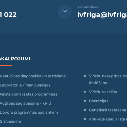
Pierakstīties
1 022
ivfriga@ivfrig
AKALPOJUMI
Neauglības diagnostika un ārstēšana
Vīriešu neauglības di
ārstēšana
Laboratorija / manipulācijas
Vīriešu veselība
Valsts apmaksātas programmas
Operācijas
Auglības saglabāšana - KRIO
Ģenētiskā testēšana
Donoru programmas pacientiem
Anti-age speciālista 
Grūtniecēm