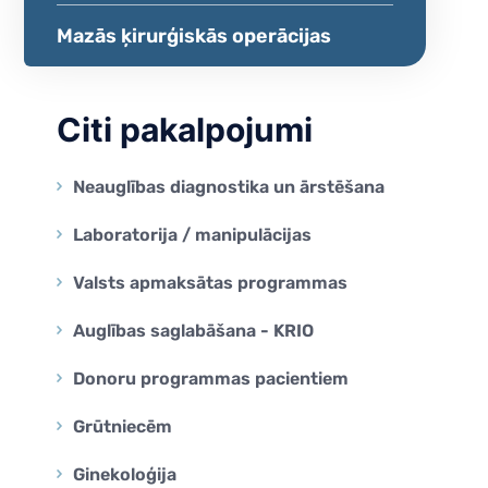
na
Mazās ķirurģiskās operācijas
na
a Genomics
Citi pakalpojumi
Neauglības diagnostika un ārstēšana
Laboratorija / manipulācijas
Valsts apmaksātas programmas
Auglības saglabāšana - KRIO
Donoru programmas pacientiem
Grūtniecēm
Ginekoloģija