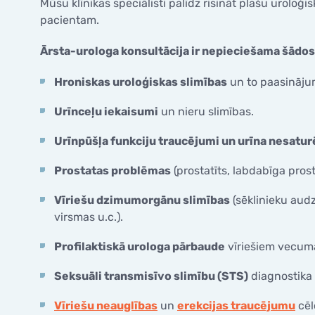
saglabāšana pacientiem ar
Mūsu klīnikas speciālisti palīdz risināt plašu uroloģ
Olvadu 
onkoloģiskajām saslimšanām
pacientam.
Spirales
Valsts finansēti pakalpojumi
Diagnos
Ārsta-urologa konsultācija ir nepieciešama šādo
Atbrīvotās personu kategorijas no
pacienta iemaksām
Cervikā
Hroniskas uroloģiskas slimības
un to paasināju
Kolposk
Urīnceļu iekaisumi
un nieru slimības.
Urīnpūšļa funkciju traucējumi un urīna nesatur
Prostatas problēmas
(prostatīts, labdabīga pros
Vīriešu dzimumorgānu slimības
(sēklinieku aud
virsmas u.c.).
Profilaktiskā urologa pārbaude
vīriešiem vecumā
Seksuāli transmisīvo slimību (STS)
diagnostika 
Vīriešu neauglības
un
erekcijas traucējumu
cēl