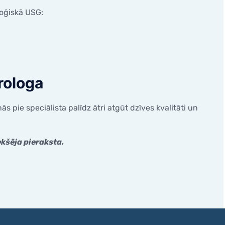
oloģiskā USG:
urologa
s pie speciālista palīdz ātri atgūt dzīves kvalitāti un
ekšēja pieraksta.