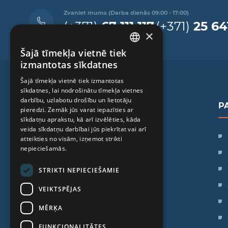
Zvaniet mums (Darba dienās 09:00 - 17:00)
(+371)
67 111 117
(+371)
25 64
×
Šajā tīmekļa vietnē tiek
LATVIAN
izmantotas sīkdatnes
ENGLISH
Šajā tīmekļa vietnē tiek izmantotas
sīkdatnes, lai nodrošinātu tīmekļa vietnes
RUSSIAN
darbību, uzlabotu drošību un lietotāju
P
LITHUANIAN
pieredzi. Zemāk jūs varat iepazīties ar
sīkdatņu aprakstu, kā arī izvēlēties, kāda
NORWEGIAN
veida sīkdatņu darbībai jūs piekrītat vai arī
SIA "iVF Riga"
atteikties no visām, izņemot strikti
Zaļā iela 1, Rīga, Latvija
nepieciešamās.
STRIKTI NEPIECIEŠAMIE
Darba laiks:
Pr. - Pk.: 09:00 - 17:00
VEIKTSPĒJAS
Se: Brīvdiena
MĒRĶA
Sv: Brīvdiena
FUNKCIONALITĀTES