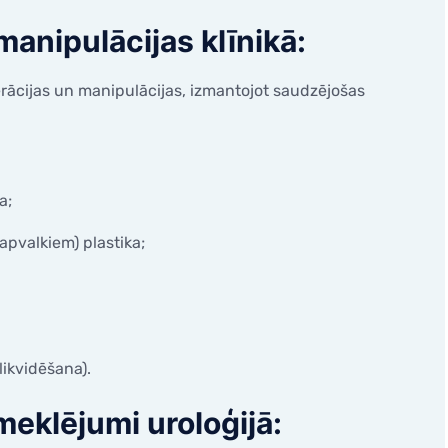
manipulācijas klīnikā:
erācijas un manipulācijas, izmantojot saudzējošas
a;
apvalkiem) plastika;
likvidēšana).
meklējumi uroloģijā: