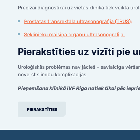
Precīzai diagnostikai uz vietas klīnikā tiek veikta ur
Prostatas transrektāla ultrasonogrāfija (TRUS);
Sēklinieku maisiņa orgānu ultrasonogrāfija.
Pierakstīties uz vizīti pie 
Uroloģiskās problēmas nav jācieš – savlaicīga vēršanā
novērst slimību komplikācijas.
Pieņemšana klīnikā iVF Riga notiek tikai pēc iepri
PIERAKSTĪTIES