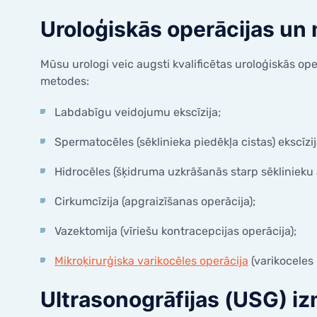
Uroloģiskās operācijas un 
Mūsu urologi veic augsti kvalificētas uroloģiskās op
metodes:
Labdabīgu veidojumu ekscīzija;
Spermatocēles (sēklinieka piedēkļa cistas) ekscīzij
Hidrocēles (šķidruma uzkrāšanās starp sēklinieku 
Cirkumcīzija (apgraizīšanas operācija);
Vazektomija (vīriešu kontracepcijas operācija);
Mikroķirurģiska varikocēles operācija
(varikoceles 
Ultrasonogrāfijas (USG) iz