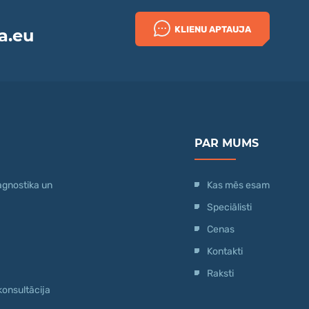
KLIENU APTAUJA
a.eu
PAR MUMS
agnostika un
Kas mēs esam
Speciālisti
Cenas
Kontakti
Raksti
konsultācija