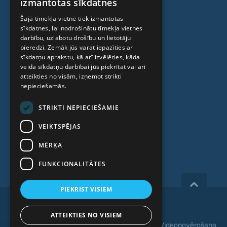
izmantotas sīkdatnes
Ambulatorais centrs
ENGLISH
Šajā tīmekļa vietnē tiek izmantotas
Cilmes šūnu centrs
sīkdatnes, lai nodrošinātu tīmekļa vietnes
RUSSIAN
darbību, uzlabotu drošību un lietotāju
LITHUANIAN
pieredzi. Zemāk jūs varat iepazīties ar
PAR MUMS
sīkdatņu aprakstu, kā arī izvēlēties, kāda
NORWEGIAN
veida sīkdatņu darbībai jūs piekrītat vai arī
atteikties no visām, izņemot strikti
Kas mēs esam
nepieciešamās.
Speciālisti
STRIKTI NEPIECIEŠAMIE
Cenas
VEIKTSPĒJAS
Kontakti
MĒRĶA
Raksti
FUNKCIONALITĀTES
PIEKRIST VISIEM
Copyright 2026, iVF Riga.
ATTEIKTIES NO VISIEM
Privātuma politika
|
Noteikumi un nosacījumi
|
Videonovērošana