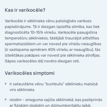
KONTAKTI
Kas ir varikocēle?
KONTAKTI
Varikocēle ir sēklinieka vēnu patoloģisks varikozs
paplašinājums. Tā ir diezgan izplatīta slimība, kas tiek
diagnosticēta 10-15% vīriešu. Varikocēle paaugstina
temperatūru sēkliniekos, tādējādi traucējot attīstīties
spermatozoīdiem un var novest pie vīriešu neauglības
(ir sastopama apmēram 40% vīriešu ar neauglību), tās
izteiktākas pakāpes var novest pie sēklinieka atrofijas.
Sāpes varikocēles dēļ novēro diezgan reti.
Varikocēles simptomi
ir sataustāms vēnu “bumbulis” sēklinieku maisiņā
virs sēklinieka
reizēm - smaguma sajūta sēkliniekā, kas pastiprinās
ar fiziskām slodzēm un dzimumkontaktu laikā;