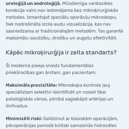
uroloģijā un androloģijā.
Mūsdienīga varikocēles
korekcija vairs nav iedomājama bez mikroķirurģiskās
metodes. Izmantojot speciālu operāciju mikroskopu,
tiek nodrošināta izcila audu vizualizācija, kas nav
sasniedzama ar tradicionālajām metodēm. Tas garantē
maksimālu saudzību, drošību un augstu efektivitāti.
Kāpēc mikroķirurģija ir zelta standarts?
Šī modernā pieeja sniedz fundamentālas
priekšrocības gan ārstam, gan pacientam:
Maksimāla precizitāte:
Mikroskopa kontrole ļauj
speciālistam selektīvi identificēt un nosiet tikai
patoloģiskās vēnas, pilnībā saglabājot artērijas un
limfvadus.
Minimizēti riski:
Salīdzinot ar klasiskām operācijām,
pēcoperācijas periodā būtiski samazinās hidrocēles