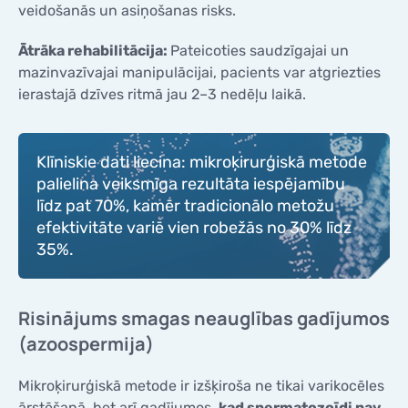
veidošanās un asiņošanas risks.
Ātrāka rehabilitācija:
Pateicoties saudzīgajai un
mazinvazīvajai manipulācijai, pacients var atgriezties
ierastajā dzīves ritmā jau 2–3 nedēļu laikā.
Klīniskie dati liecina: mikroķirurģiskā metode
palielina veiksmīga rezultāta iespējamību
līdz pat 70%, kamēr tradicionālo metožu
efektivitāte variē vien robežās no 30% līdz
35%.
Risinājums smagas neauglības gadījumos
(azoospermija)
Mikroķirurģiskā metode ir izšķiroša ne tikai varikocēles
ārstēšanā, bet arī gadījumos,
kad spermatozoīdi nav