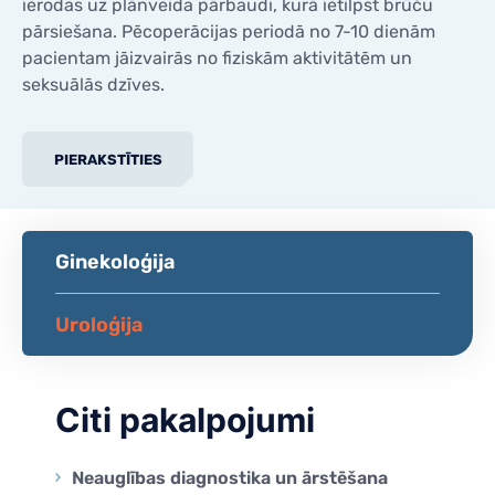
ierodas uz plānveida pārbaudi, kurā ietilpst brūču
pārsiešana. Pēcoperācijas periodā no 7-10 dienām
pacientam jāizvairās no fiziskām aktivitātēm un
seksuālās dzīves.
PIERAKSTĪTIES
Ginekoloģija
Uroloģija
Citi pakalpojumi
Neauglības diagnostika un ārstēšana