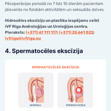
Pēcoperācijas periodā no 7 līdz 10 dienām pacientam
jāizvairās no fiziskām aktivitātēm un seksuālās dzīves.
Hidrocēles ekscīziju un plastiku iespējams veikt
iVF Riga Androloģijas un Uroloģijas centra.
Pieraksts:
(+371) 67 111 117
;
(+371) 25 641 022
;
ivfriga@ivfriga.eu
4. Spermatocēles ekscīzija