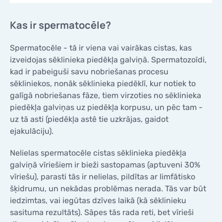
Kas ir spermatocēle?
Spermatocēle - tā ir viena vai vairākas cistas, kas
izveidojas sēklinieka piedēkļa galviņā. Spermatozoīdi,
kad ir pabeiguši savu nobriešanas procesu
sēkliniekos, nonāk sēklinieka piedēklī, kur notiek to
galīgā nobriešanas fāze, tiem virzoties no sēklinieka
piedēkļa galviņas uz piedēkļa korpusu, un pēc tam -
uz tā asti (piedēkļa astē tie uzkrājas, gaidot
ejakulāciju).
Nelielas spermatocēle cistas sēklinieka piedēkļa
galviņā vīriešiem ir bieži sastopamas (aptuveni 30%
vīriešu), parasti tās ir nelielas, pildītas ar limfātisko
šķidrumu, un nekādas problēmas nerada. Tās var būt
iedzimtas, vai iegūtas dzīves laikā (kā sēklinieku
sasituma rezultāts). Sāpes tās rada reti, bet vīrieši