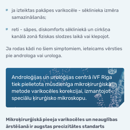
ja izteiktas pakāpes varikocēle - sēklinieka izmēra
samazināšanās;
reti - sāpes, diskomforts sēkliniekā un cirkšņa
kanālā zonā fiziskas slodzes laikā vai klepojot.
Ja rodas kādi no šiem simptomiem, ieteicams vērsties
pie androloga vai urologa.
Androloģijas un uroloģijas centrā iVF Riga
tiek pielietota mūsdienīga mikroķirurģiskā
metode varikocēles korekcijai, izmantojot
speciālu ķirurģisko mikroskopu.
Mikroķirurģiskā pieeja varikocēles un neauglības
ārstēšanā ir augstas precizitātes standarts