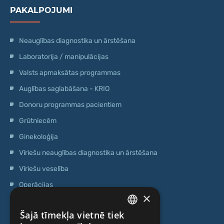
PAKALPOJUMI
Neauglības diagnostika un ārstēšana
Laboratorija / manipulācijas
Valsts apmaksātas programmas
Auglības saglabāšana - KRIO
Donoru programmas pacientiem
Grūtniecēm
Ginekoloģija
Vīriešu neauglības diagnostika un ārstēšana
Vīriešu veselība
Operācijas
×
Ģenētiskā testēšana
Šajā tīmekļa vietnē tiek
Anti-age speciālista konsultācija
LATVIAN