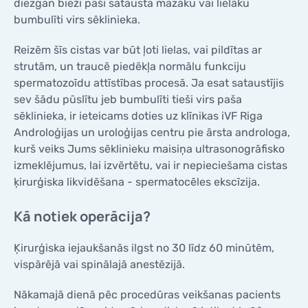
diezgan bieži paši satausta mazāku vai lielāku
bumbulīti virs sēklinieka.
Reizēm šīs cistas var būt ļoti lielas, vai pildītas ar
strutām, un traucē piedēkļa normālu funkciju
spermatozoīdu attīstības procesā. Ja esat sataustījis
sev šādu pūslītu jeb bumbulīti tieši virs paša
sēklinieka, ir ieteicams doties uz klīnikas iVF Riga
Androloģijas un uroloģijas centru pie ārsta androloga,
kurš veiks Jums sēklinieku maisiņa ultrasonogrāfisko
izmeklējumus, lai izvērtētu, vai ir nepieciešama cistas
ķirurģiska likvidēšana - spermatocēles ekscīzija.
Kā notiek operācija?
Ķirurģiska iejaukšanās ilgst no 30 līdz 60 minūtēm,
vispārējā vai spinālajā anestēzijā.
Nākamajā dienā pēc procedūras veikšanas pacients