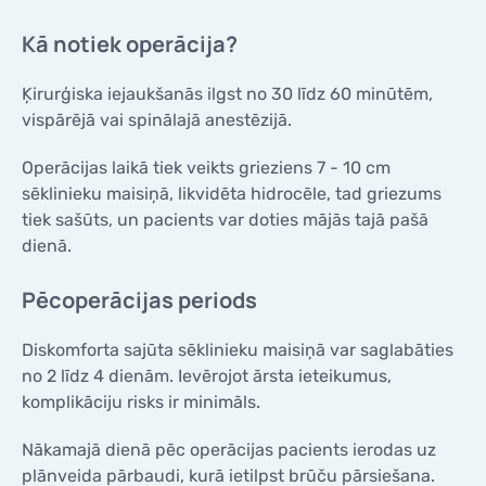
Kā notiek operācija?
Ķirurģiska iejaukšanās ilgst no 30 līdz 60 minūtēm,
vispārējā vai spinālajā anestēzijā.
Operācijas laikā tiek veikts grieziens 7 - 10 cm
sēklinieku maisiņā, likvidēta hidrocēle, tad griezums
tiek sašūts, un pacients var doties mājās tajā pašā
dienā.
Pēcoperācijas periods
Diskomforta sajūta sēklinieku maisiņā var saglabāties
no 2 līdz 4 dienām. Ievērojot ārsta ieteikumus,
komplikāciju risks ir minimāls.
Nākamajā dienā pēc operācijas pacients ierodas uz
plānveida pārbaudi, kurā ietilpst brūču pārsiešana.