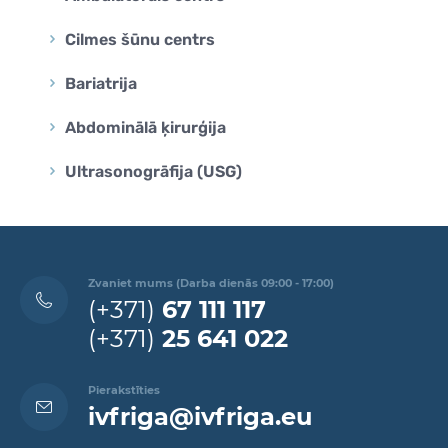
Cilmes šūnu centrs
Bariatrija
Abdominālā ķirurģija
Ultrasonogrāfija (USG)
Zvaniet mums (Darba dienās 09:00 - 17:00)
(+371)
67 111 117
(+371)
25 641 022
Pierakstīties
ivfriga@ivfriga.eu