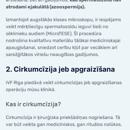
atrodami ejakulātā (azoospermija).
Izmantojot augstākās klases mikroskopu, ir iespējams
veikt mērķtiecīgu spermatozoīdu ieguvi tieši no
sēklinieku audiem (MicroTESE). Šī procedūra
nodrošina kvalitatīvu materiālu tālākai medicīniskajai
apaugļošanai, sniedzot cerību kļūt par vecākiem arī
sarežģītākos vīriešu neauglības gadījumos.
2. Cirkumcīzija jeb apgraizīšana
iVF Riga piedāvā veikt cirkumcīzijas jeb apgraizīšanas
operāciju mūsu klīnikā.
Kas ir cirkumcīzija?
Cirkumcīzija ir ķirurģiska priekšādiņas nogriešana. Tā
var būt veikta gan medicīniskos, gan rituālos nolūkos.