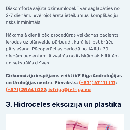
Diskomforta sajūta dzimumloceklī var saglabāties no
2-7 dienām. Ievērojot ārsta ieteikumus, komplikāciju
risks ir minimāls.
Nākamajā dienā pēc procedūras veikšanas pacients
ierodas uz plānveida pārbaudi, kurā ietilpst brūču
pārsiešana. Pēcoperācijas periodā no 14 līdz 20
dienām pacientam jāizvairās no fiziskām aktivitātēm
un seksuālās dzīves.
Cirkumcīziju iespējams veikt iVF Riga Androloģijas
un Uroloģijas centra. Pieraksts:
(+371) 67 111 117
;
(+371) 25 641 022
;
ivfriga@ivfriga.eu
3. Hidrocēles ekscīzija un plastika