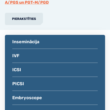
A/PGS un PGT-M/PGD
PIERAKSTĪTIES
Inseminācija
IVF
ICSI
PICSI
Embryoscope