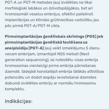
PGT-A un PGT-M metodes ļauj izvēlēties ne tikai
KONTAKTI
morfoloģiski labākos un dzīvotspējīgākos, bet arī
KONTAKTI
hromosomāli veselus embrijus, efektīvi palielinot
implantācijas un klīnisko grūtniecības varbūtību jau
pēc pirmā PGT-A/PGT-M cikla.
Pirmsimplantācijas ģenētiskais skrīnings (PGS) jeb
pirmsimplantācijas ģenētiskā testēšana uz
aneiploīdiju (PGT-A)
ļauj veikt izmeklējumu 5 dienu
vecam embrijam, izmantojot NGS metodi (Next
generation sequencing), lai notestētu visas embrija
hromosomas vienlaicīgi pirms embrija pārnešanas
dzemdē, tādejādi konstatējot embrija tālākās attīstības
potenciālu un dodot iespēju ievietošanai dzemdes
dobumā izvēlēties embriju ar normālu hromosomu
komplektu.
Indikācijas: