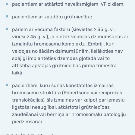
pacientiem ar atkārtoti neveiksmīgiem IVF cikliem;
pacientiem ar zaudētu grūtniecību;
pāriem ar vecuma faktoru (sievietes > 35 g. v.,
vīrieši > 45 g. v.), jo biežāk veidojas dzimumšūnas ar
izmainītu hromosomu komplektu. Embriji, kuri
veidojas no šādām dzimumšūnām, lielākoties nav
spējīgi implantēties dzemdes gļotādā vai to
attīstība apstājas grūtniecības pirmā trimestra
laikā.
pacientiem, kuru šūnās konstatētas izmaiņas
hromosomu struktūrā (Robertsona vai reciprokas
translokācijas), šīs izmaiņas var kalpot par iemeslu
ilgstošai neauglībai, atkārtotai grūtniecības
zaudēšanai vai bērniņa ar hromosomālu patoloģiju
piedzimšanai.