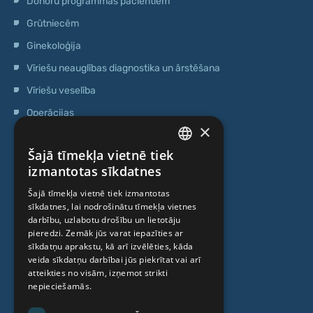
Donoru programmas pacientiem
Grūtniecēm
Ginekoloģija
Vīriešu neauglības diagnostika un ārstēšana
Vīriešu veselība
Operācijas
×
Ģenētiskā testēšana
Šajā tīmekļa vietnē tiek
Anti-age speciālista konsultācija
LATVIAN
izmantotas sīkdatnes
Ambulatorais centrs
ENGLISH
Šajā tīmekļa vietnē tiek izmantotas
Cilmes šūnu centrs
sīkdatnes, lai nodrošinātu tīmekļa vietnes
RUSSIAN
darbību, uzlabotu drošību un lietotāju
LITHUANIAN
pieredzi. Zemāk jūs varat iepazīties ar
PAR MUMS
sīkdatņu aprakstu, kā arī izvēlēties, kāda
NORWEGIAN
veida sīkdatņu darbībai jūs piekrītat vai arī
atteikties no visām, izņemot strikti
Kas mēs esam
nepieciešamās.
Speciālisti