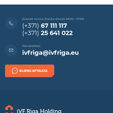
Zvaniet mums (Darba dienās 09:00 - 17:00)
(+371)
67 111 117
(+371)
25 641 022
Pierakstīties
ivfriga@ivfriga.eu
KLIENU APTAUJA