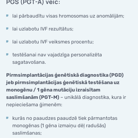
PGS (PGT-A) veic:
lai pārbaudītu visas hromosomas uz anomālijām;
lai uzlabotu IVF rezultātus;
lai uzlabotu IVF veiksmes procentu;
testēšanai nav vajadzīga personalizēta
sagatavošana.
Pirmsimplantācijas ģenētiskā diagnostika (PGD)
jeb pirmsimplantācijas ģenētiskā testēšana uz
monogēnu / 1 gēna mutāciju izraisītam
saslimšanām (PGT-M)
– unikālā diagnostika, kura ir
nepieciešama ģimenēm:
kurās no paaudzes paaudzē tiek pārmantotas
monogēnas (1 gēna izmaiņu dēļ radušās)
saslimšanas;