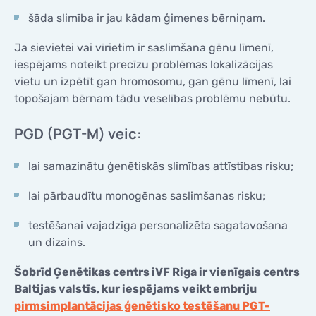
šāda slimība ir jau kādam ģimenes bērniņam.
Ja sievietei vai vīrietim ir saslimšana gēnu līmenī,
iespējams noteikt precīzu problēmas lokalizācijas
vietu un izpētīt gan hromosomu, gan gēnu līmenī, lai
topošajam bērnam tādu veselības problēmu nebūtu.
PGD (PGT-M) veic:
lai samazinātu ģenētiskās slimības attīstības risku;
lai pārbaudītu monogēnas saslimšanas risku;
testēšanai vajadzīga personalizēta sagatavošana
un dizains.
Šobrīd Ģenētikas centrs iVF Riga ir vienīgais centrs
Baltijas valstīs, kur iespējams veikt embriju
pirmsimplantācijas ģenētisko testēšanu PGT-