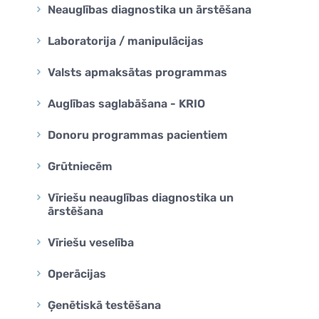
Neauglības diagnostika un ārstēšana
na
na
Laboratorija / manipulācijas
a Genomics
Valsts apmaksātas programmas
Auglības saglabāšana - KRIO
Donoru programmas pacientiem
Grūtniecēm
Vīriešu neauglības diagnostika un
ārstēšana
Vīriešu veselība
Operācijas
Ģenētiskā testēšana