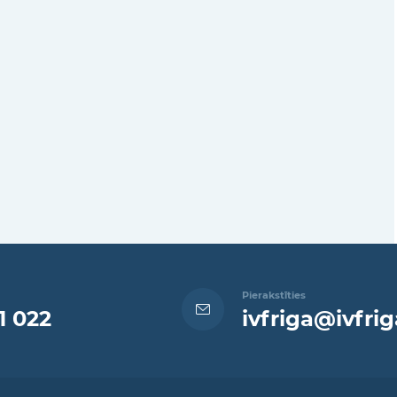
Pierakstīties
1 022
ivfriga@ivfrig