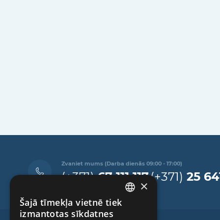
Zvaniet mums (Darba dienās 09:00 - 17:00)
(+371)
67 111 117
(+371)
25 64
×
Šajā tīmekļa vietnē tiek
LATVIAN
izmantotas sīkdatnes