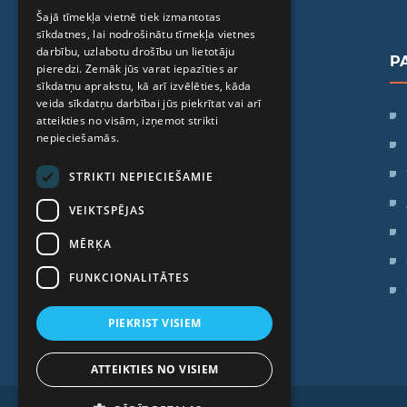
ENGLISH
Šajā tīmekļa vietnē tiek izmantotas
sīkdatnes, lai nodrošinātu tīmekļa vietnes
RUSSIAN
darbību, uzlabotu drošību un lietotāju
P
LITHUANIAN
pieredzi. Zemāk jūs varat iepazīties ar
sīkdatņu aprakstu, kā arī izvēlēties, kāda
NORWEGIAN
veida sīkdatņu darbībai jūs piekrītat vai arī
SIA "iVF Riga"
atteikties no visām, izņemot strikti
Zaļā iela 1, Rīga, Latvija
nepieciešamās.
STRIKTI NEPIECIEŠAMIE
Darba laiks:
Pr. - Pk.: 09:00 - 17:00
VEIKTSPĒJAS
Se: Brīvdiena
MĒRĶA
Sv: Brīvdiena
FUNKCIONALITĀTES
PIEKRIST VISIEM
ATTEIKTIES NO VISIEM