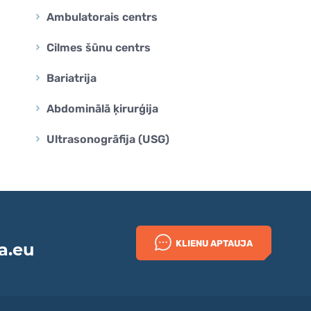
Ambulatorais centrs
Cilmes šūnu centrs
Bariatrija
Abdominālā ķirurģija
Ultrasonogrāfija (USG)
KLIENU APTAUJA
a.eu