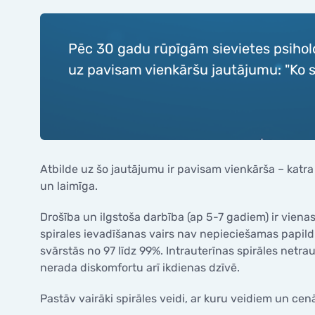
Pirmsimplantācijas diagnostika
olšūnā
Palīdzība pēc neveiksmīgiem cikliem
KONTAKTI
CENAS
Cerklāža
Embriju transfērs/Sasaldētā embrija
Embrij
Palīdzība pacientiem ar
transfērs
KONTAKTI
Neauglī
onkoloģiskiem riskiem
Pēc 30 gadu rūpīgām sievietes psiholo
GINEKOLO
spermu
uz pavisam vienkāršu jautājumu: "Ko si
VALSTS APMAKSĀTAS PROGRAMMAS
Ginekol
LABORATORIJA / MANIPULĀCIJAS
GRŪTNIE
Ginekol
Valsts apmaksāta auglības
Inseminācija
saglabāšana pacientiem ar
Olvadu 
Grūtnie
onkoloģiskajām saslimšanām
IVF
Spirales
Ultraso
Valsts finansēti pakalpojumi
ICSI
Diagnost
3D un 4
Atbrīvotās personu kategorijas no
PICSI
Atbilde uz šo jautājumu ir pavisam vienkārša – katra 
pacienta iemaksām
Cervikāl
Augsta 
un laimīga.
Embryoscope
Kolposk
Grūtni
Pirmsimplantācijas diagnostika
Drošība un ilgstoša darbība (ap 5-7 gadiem) ir viena
Cerklāža
Embriju transfērs/Sasaldētā embrija
spirales ievadīšanas vairs nav nepieciešamas papild
transfērs
svārstās no 97 līdz 99%. Intrauterīnas spirāles netra
GINEKOLO
nerada diskomfortu arī ikdienas dzīvē.
VALSTS APMAKSĀTAS PROGRAMMAS
Ginekol
Pastāv vairāki spirāles veidi, ar kuru veidiem un ce
Ginekol
Valsts apmaksāta auglības