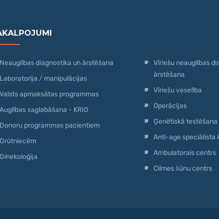
AKALPOJUMI
Neauglības diagnostika un ārstēšana
Vīriešu neauglības di
ārstēšana
Laboratorija / manipulācijas
Vīriešu veselība
Valsts apmaksātas programmas
Operācijas
Auglības saglabāšana - KRIO
Ģenētiskā testēšana
Donoru programmas pacientiem
Anti-age speciālista 
Grūtniecēm
Ambulatorais centrs
Ginekoloģija
Cilmes šūnu centrs