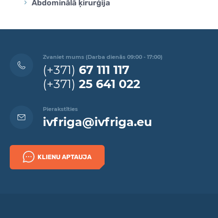
Abdominālā ķirurģija
Zvaniet mums (Darba dienās 09:00 - 17:00)
(+371)
67 111 117
(+371)
25 641 022
Pierakstīties
ivfriga@ivfriga.eu
KLIENU APTAUJA