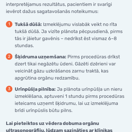
interpretējamus rezultātus, pacientiem ir svarīgi
ievērot dažus sagatavošanās noteikumus:
Tukšā dūšā:
Izmeklējumu vislabāk veikt no rīta
tukšā dūšā. Ja vizīte plānota pēcpusdienā, pirms
tās ir jāietur gavēnis – nedrīkst ēst vismaz 6–8
stundas.
Šķidruma uzņemšana:
Pirms procedūras drīkst
dzert tikai negāzētu ūdeni. Gāzēti dzērieni var
veicināt gāzu uzkrāšanos zarnu traktā, kas
apgrūtina orgānu redzamību.
Urīnpūšļa pilnība:
Ja plānota urīnpūšļa un nieru
izmeklēšana, aptuveni 1 stundu pirms procedūras
ieteicams uzņemt šķidrumu, lai uz izmeklējuma
brīdi urīnpūslis būtu pilns.
Lai pieteiktos uz vēdera dobuma orgānu
ultrasonogrāfiju, lūdzam sazināties ar klīnikas