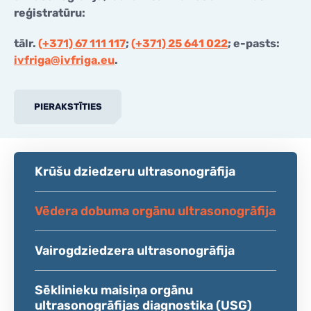
reģistratūru:
tālr.
(+371) 67 111 117
;
(+371) 25 641 022
; e-pasts:
ivfriga@ivfriga.eu
.
PIERAKSTĪTIES
Krūšu dziedzeru ultrasonogrāfija
Vēdera dobuma orgānu ultrasonogrāfija
Vairogdziedzera ultrasonogrāfija
Sēklinieku maisiņa orgānu
ultrasonogrāfijas diagnostika (USG)