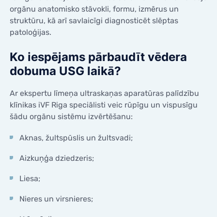
KONTAKTI
orgānu anatomisko stāvokli, formu, izmērus un
KONTAKTI
struktūru, kā arī savlaicīgi diagnosticēt slēptas
patoloģijas.
Ko iespējams pārbaudīt vēdera
dobuma USG laikā?
Ar ekspertu līmeņa ultraskaņas aparatūras palīdzību
klīnikas iVF Riga speciālisti veic rūpīgu un vispusīgu
šādu orgānu sistēmu izvērtēšanu:
Aknas, žultspūslis un žultsvadi;
Aizkuņģa dziedzeris;
Liesa;
Nieres un virsnieres;