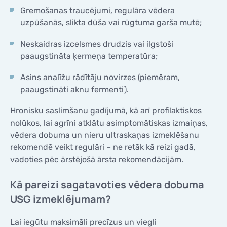
Gremošanas traucējumi, regulāra vēdera
uzpūšanās, slikta dūša vai rūgtuma garša mutē;
Neskaidras izcelsmes drudzis vai ilgstoši
paaugstināta ķermeņa temperatūra;
Asins analīžu rādītāju novirzes (piemēram,
paaugstināti aknu fermenti).
Hronisku saslimšanu gadījumā, kā arī profilaktiskos
nolūkos, lai agrīni atklātu asimptomātiskas izmaiņas,
vēdera dobuma un nieru ultraskaņas izmeklēšanu
rekomendē veikt regulāri – ne retāk kā reizi gadā,
vadoties pēc ārstējošā ārsta rekomendācijām.
Kā pareizi sagatavoties vēdera dobuma
USG izmeklējumam?
Lai iegūtu maksimāli precīzus un viegli