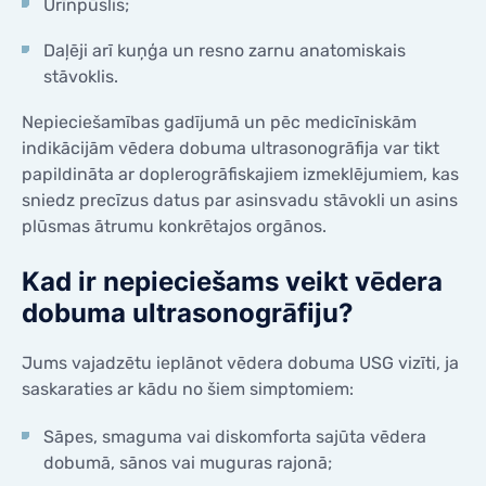
Urīnpūslis;
Daļēji arī kuņģa un resno zarnu anatomiskais
stāvoklis.
Nepieciešamības gadījumā un pēc medicīniskām
indikācijām vēdera dobuma ultrasonogrāfija var tikt
papildināta ar doplerogrāfiskajiem izmeklējumiem, kas
sniedz precīzus datus par asinsvadu stāvokli un asins
plūsmas ātrumu konkrētajos orgānos.
Kad ir nepieciešams veikt vēdera
dobuma ultrasonogrāfiju?
Jums vajadzētu ieplānot vēdera dobuma USG vizīti, ja
saskaraties ar kādu no šiem simptomiem:
Sāpes, smaguma vai diskomforta sajūta vēdera
dobumā, sānos vai muguras rajonā;