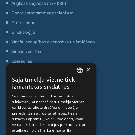
Auglības saglabāšana - KRIO
Donoru programmas pacientiem
Grūtniecēm
Ginekoloģija
Vīriešu neauglības diagnostika un ārstēšana
Vīriešu veselība
Operācijas
×
Ģenētiskā testēšana
Šajā tīmekļa vietnē tiek
Anti-age speciālista konsultācija
LATVIAN
izmantotas sīkdatnes
Ambulatorais centrs
ENGLISH
Šajā tīmekļa vietnē tiek izmantotas
Cilmes šūnu centrs
sīkdatnes, lai nodrošinātu tīmekļa vietnes
RUSSIAN
darbību, uzlabotu drošību un lietotāju
LITHUANIAN
pieredzi. Zemāk jūs varat iepazīties ar
PAR MUMS
sīkdatņu aprakstu, kā arī izvēlēties, kāda
NORWEGIAN
veida sīkdatņu darbībai jūs piekrītat vai arī
atteikties no visām, izņemot strikti
Kas mēs esam