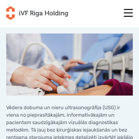
+371 67 111 117
LV
+371 25 641 022
+371 67 111 117
LV
+371 25 641 022
PAR MUMS
EN
PAR MUMS
ĀRSTĒŠANA
RU
ĀRSTĒŠANA
JŪSU PROGRAMMA
LT
JŪSU PROGRAMMA
Vēdera dobuma un nieru ultrasonogrāfija (USG) ir
SĀC TAGAD
SE
SĀC TAGAD
viena no pieprasītākajām, informatīvākajām un
NODERĪGI
pacientam saudzīgākajām vizuālās diagnostikas
NO
NODERĪGI
metodēm. Tā ļauj bez ķirurģiskas iejaukšanās un bez
CENAS
rentgena starojuma ietekmes detalizēti izvērtēt iekšējo
CENAS