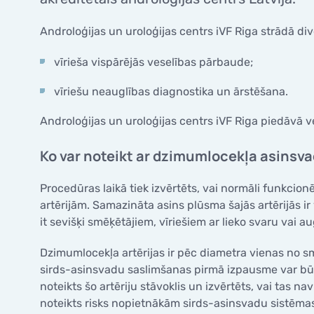
Pirmsimplantācijas diagnostika
olšūnā
Palīdzība pēc neveiksmīgiem cikliem
KONTAKTI
CENAS
Cerklāža
Embriju transfērs/Sasaldētā embrija
Embrij
Androloģijas un uroloģijas centrs iVF Riga strādā div
Palīdzība pacientiem ar
transfērs
KONTAKTI
Neauglī
onkoloģiskiem riskiem
GINEKOLO
spermu
vīrieša vispārējās veselības pārbaude;
VALSTS APMAKSĀTAS PROGRAMMAS
Ginekol
LABORATORIJA / MANIPULĀCIJAS
vīriešu neauglības diagnostika un ārstēšana.
GRŪTNIE
Ginekol
Valsts apmaksāta auglības
Inseminācija
saglabāšana pacientiem ar
Olvadu 
Grūtnie
Androloģijas un uroloģijas centrs iVF Riga piedāvā 
onkoloģiskajām saslimšanām
IVF
Spirales
Ultraso
Valsts finansēti pakalpojumi
ICSI
Ko var noteikt ar dzimumlocekļa asinsva
Diagnost
3D un 4
Atbrīvotās personu kategorijas no
PICSI
pacienta iemaksām
Cervikāl
Augsta 
Embryoscope
Procedūras laikā tiek izvērtēts, vai normāli funkcio
Kolposk
Grūtni
artērijām. Samazināta asins plūsma šajās artērijās i
Pirmsimplantācijas diagnostika
Cerklāža
it sevišķi smēķētājiem, vīriešiem ar lieko svaru vai a
Embriju transfērs/Sasaldētā embrija
transfērs
Dzimumlocekļa artērijas ir pēc diametra vienas no sm
GINEKOLO
sirds-asinsvadu saslimšanas pirmā izpausme var būt t
VALSTS APMAKSĀTAS PROGRAMMAS
Ginekol
noteikts šo artēriju stāvoklis un izvērtēts, vai tas na
Ginekol
Valsts apmaksāta auglības
noteikts risks nopietnākām sirds-asinsvadu sistēma