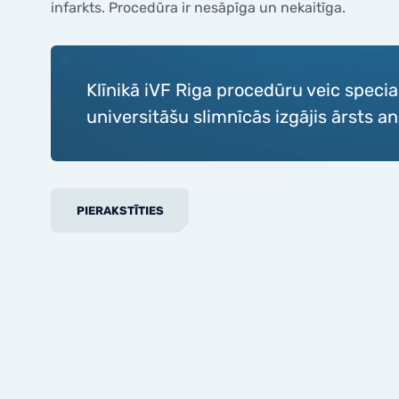
saglabāšana pacientiem ar
infarkts. Procedūra ir nesāpīga un nekaitīga.
Olvadu 
onkoloģiskajām saslimšanām
Spirales
Valsts finansēti pakalpojumi
Diagnos
Atbrīvotās personu kategorijas no
pacienta iemaksām
Cervikā
Klīnikā iVF Riga procedūru veic spec
Kolposk
universitāšu slimnīcās izgājis ārsts an
PIERAKSTĪTIES