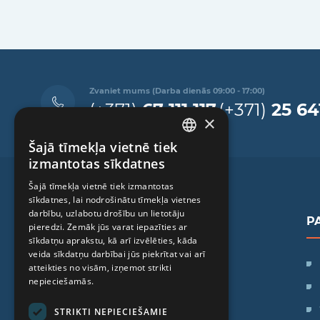
Zvaniet mums (Darba dienās 09:00 - 17:00)
(+371)
67 111 117
(+371)
25 64
×
Šajā tīmekļa vietnē tiek
LATVIAN
izmantotas sīkdatnes
ENGLISH
Šajā tīmekļa vietnē tiek izmantotas
sīkdatnes, lai nodrošinātu tīmekļa vietnes
RUSSIAN
darbību, uzlabotu drošību un lietotāju
P
LITHUANIAN
pieredzi. Zemāk jūs varat iepazīties ar
sīkdatņu aprakstu, kā arī izvēlēties, kāda
NORWEGIAN
veida sīkdatņu darbībai jūs piekrītat vai arī
SIA "iVF Riga"
atteikties no visām, izņemot strikti
Zaļā iela 1, Rīga, Latvija
nepieciešamās.
STRIKTI NEPIECIEŠAMIE
Darba laiks: