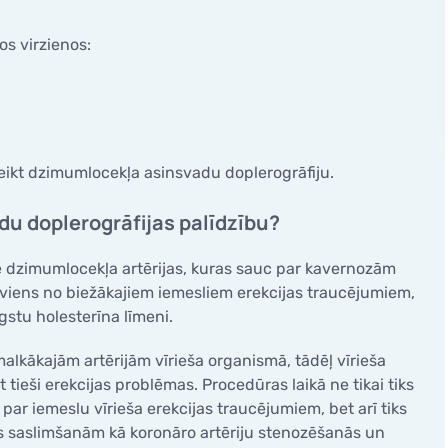
m
Padziļināta spermas analīz
OPERĀCIJAS
s pesārijs
u adopcijas programma
Sēklinieku ultrasonogrāfij
os virzienos:
Ginekoloģija
bas ārstēšana ar donora
Vīriešu neauglības ārstēša
ĢIJA
Uroloģija
Mazās ķirurģiskās operācij
oga konsultācija
CĒM
ĢENĒTISKĀ TESTĒŠANA
oģiskā ultrasonogrāfija
VĪRIEŠU VESELĪBA
caurlaidības noteikšana
ču aprūpe
veikt dzimumlocekļa asinsvadu doplerogrāfiju.
Neauglības diagnosticēšan
Potences un erekcijas tra
nogrāfija grūtniecēm
Onkoloģijas diagnosticēša
Dzimumlocekļa asinsvadu
du doplerogrāfijas palīdzību?
iskā histeroskopija
D ultraskaņas izmeklēšanas
doplerogrāfija
Dzīvesveida ģenētika Viva
ā kanāla polipektomija
riska grūtniecība
USG prostatai
nē dzimumlocekļa artērijas, kuras sauc par kavernozām
opija
eču programmas
r viens no biežākajiem iemesliem erekcijas traucējumiem,
OPERĀCIJAS
s pesārijs
ugstu holesterīna līmeni.
Ginekoloģija
alkākajām artērijām vīrieša organismā, tādēļ vīrieša
ĢIJA
Uroloģija
ieši erekcijas problēmas. Procedūras laikā ne tikai tiks
oga konsultācija
v par iemeslu vīrieša erekcijas traucējumiem, bet arī tiks
ĢENĒTISKĀ TESTĒŠANA
oģiskā ultrasonogrāfija
s saslimšanām kā koronāro artēriju stenozēšanās un