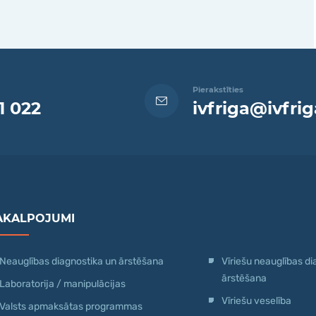
Pierakstīties
1 022
ivfriga@ivfrig
AKALPOJUMI
Neauglības diagnostika un ārstēšana
Vīriešu neauglības di
ārstēšana
Laboratorija / manipulācijas
Vīriešu veselība
Valsts apmaksātas programmas