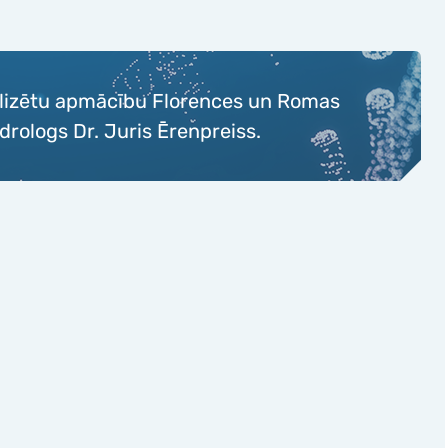
caurlaidības noteikšana
Neauglības diagnosticēša
Onkoloģijas diagnosticēša
tiskā histeroskopija
Dzīvesveida ģenētika Viv
lā kanāla polipektomija
ializētu apmācību Florences un Romas
opija
drologs Dr. Juris Ērenpreiss.