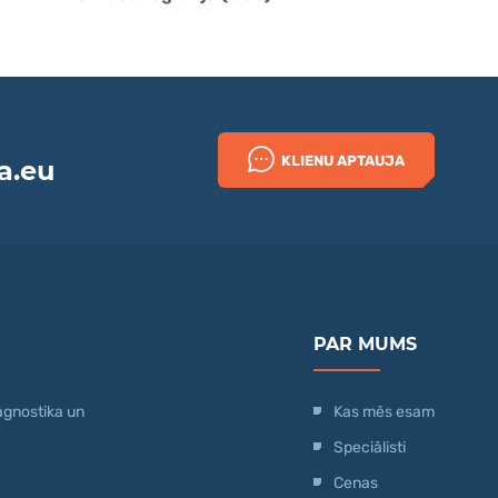
KLIENU APTAUJA
a.eu
PAR MUMS
agnostika un
Kas mēs esam
Speciālisti
Cenas