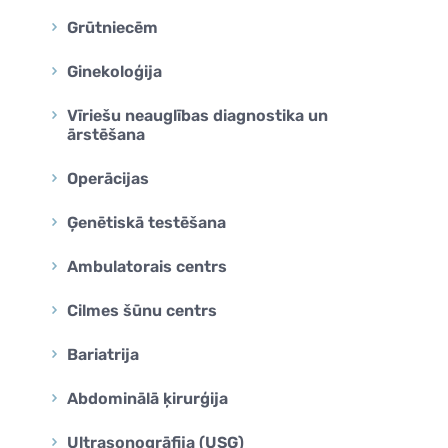
na
Grūtniecēm
na
Ginekoloģija
a Genomics
Vīriešu neauglības diagnostika un
ārstēšana
Operācijas
Ģenētiskā testēšana
Ambulatorais centrs
Cilmes šūnu centrs
Bariatrija
Abdominālā ķirurģija
Ultrasonogrāfija (USG)