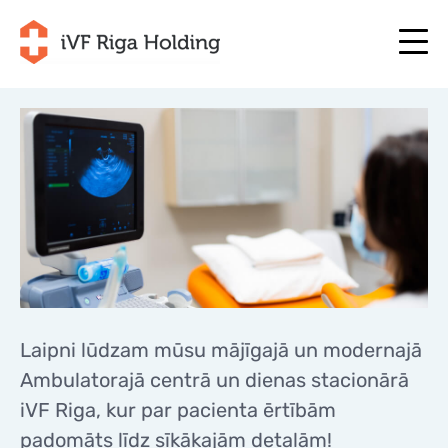
+371 67 111 117
LV
+371 25 641 022
+371 67 111 117
LV
+371 25 641 022
PAR MUMS
EN
PAR MUMS
ĀRSTĒŠANA
RU
ĀRSTĒŠANA
JŪSU PROGRAMMA
LT
JŪSU PROGRAMMA
Laipni lūdzam mūsu mājīgajā un modernajā
SĀC TAGAD
SE
SĀC TAGAD
Ambulatorajā centrā un dienas stacionārā
NODERĪGI
NO
iVF Riga, kur par pacienta ērtībām
NODERĪGI
CENAS
padomāts līdz sīkākajām detaļām!
CENAS