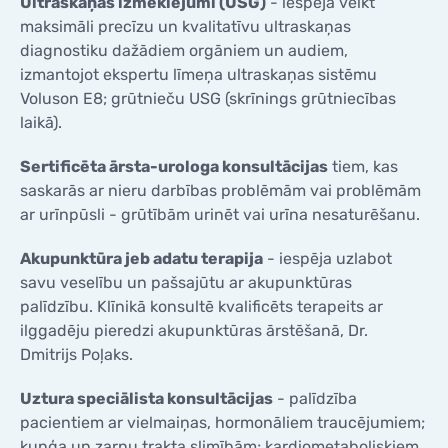
Ultraskaņas izmeklējumi (USG)
- iespēja veikt
maksimāli precīzu un kvalitatīvu ultraskaņas
diagnostiku dažādiem orgāniem un audiem,
izmantojot ekspertu līmeņa ultraskaņas sistēmu
Voluson E8; grūtnieču USG (skrīnings grūtniecības
laikā).
Sertificēta ārsta-urologa konsultācijas
tiem, kas
saskarās ar nieru darbības problēmām vai problēmām
ar urīnpūsli - grūtībām urinēt vai urīna nesaturēšanu.
Akupunktūra jeb adatu terapija
- iespēja uzlabot
savu veselību un pašsajūtu ar akupunktūras
palīdzību. Klīnikā konsultē kvalificēts terapeits ar
ilggadēju pieredzi akupunktūras ārstēšanā, Dr.
Dmitrijs Poļaks.
Uztura speciālista konsultācijas
- palīdzība
pacientiem ar vielmaiņas, hormonāliem traucējumiem;
kuņģa un zarnu trakta slimībām; kardiometaboliskiem