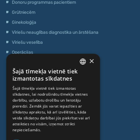
Donoru programmas pacientiem
Grūtniecēm
Ginekoloģija
Vīriešu neauglības diagnostika un ārstēšana
Vīriešu veselība
Operācijas
×
Ģenētiskā testēšana
Šajā tīmekļa vietnē tiek
Anti-age speciālista konsultācija
LATVIAN
izmantotas sīkdatnes
Ambulatorais centrs
ENGLISH
Šajā tīmekļa vietnē tiek izmantotas
Cilmes šūnu centrs
sīkdatnes, lai nodrošinātu tīmekļa vietnes
RUSSIAN
darbību, uzlabotu drošību un lietotāju
LITHUANIAN
pieredzi. Zemāk jūs varat iepazīties ar
PAR MUMS
sīkdatņu aprakstu, kā arī izvēlēties, kāda
NORWEGIAN
veida sīkdatņu darbībai jūs piekrītat vai arī
atteikties no visām, izņemot strikti
Kas mēs esam
nepieciešamās.
Speciālisti