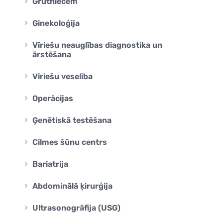
Grūtniecēm
Ginekoloģija
Vīriešu neauglības diagnostika un
ārstēšana
Vīriešu veselība
Operācijas
Ģenētiskā testēšana
Cilmes šūnu centrs
Bariatrija
Abdominālā ķirurģija
Ultrasonogrāfija (USG)