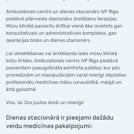
KONTAKTI
KONTAKTI
Ambulatorais centrs un dienas stacionārs iVF Riga
piedāvā plānveida stacionāru ārstēšanu terapijas.
Mūsu klīnikā pacientu ērtībai vienā ēka izvietots gan
konsultatīvais un administratīvais komplekss, gan
operācijas bloks un dienas stacionārs.
Lai izmeklēšanas vai ārstēšanās laiks mūsu klīnikā
būtu ērtāks, Ambulatorais centrs iVF Riga piedāvā
pacientiem paaugstināta komforta palātas, kur pēc
procedūrām un manipulācijām varat mierīgi atpūsties
profesionālu medicīnas māsu uzraudzībā, maigā un
ērtā gaisotnē.
Viss, lai Jūs justos droši un mierīgi!
Dienas stacionārā ir pieejami dažādu
veidu medicīnas pakalpojumi: