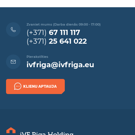
Zvaniet mums (Darba dienās 09:00 - 17:00)
(+371)
67 111 117
(+371)
25 641 022
Pierakstīties
ivfriga@ivfriga.eu
KLIENU APTAUJA