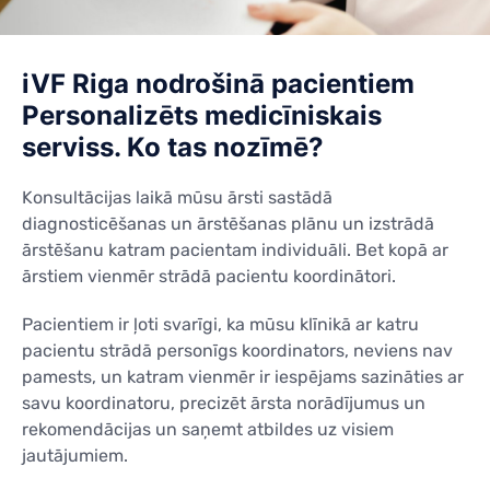
KONTAKTI
KONTAKTI
iVF Riga nodrošinā pacientiem
Personalizēts medicīniskais
serviss. Ko tas nozīmē?
Konsultācijas laikā mūsu ārsti sastādā
diagnosticēšanas un ārstēšanas plānu un izstrādā
ārstēšanu katram pacientam individuāli. Bet kopā ar
ārstiem vienmēr strādā pacientu koordinātori.
Pacientiem ir ļoti svarīgi, ka mūsu klīnikā ar katru
pacientu strādā personīgs koordinators, neviens nav
pamests, un katram vienmēr ir iespējams sazināties ar
savu koordinatoru, precizēt ārsta norādījumus un
rekomendācijas un saņemt atbildes uz visiem
jautājumiem.