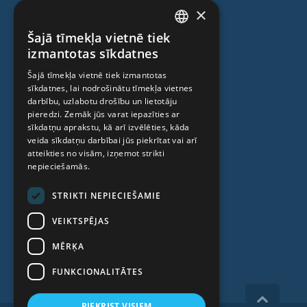
×
Ģenētiskā testēšana
Šajā tīmekļa vietnē tiek
Anti-age speciālista konsultācija
LATVIAN
izmantotas sīkdatnes
Ambulatorais centrs
ENGLISH
Šajā tīmekļa vietnē tiek izmantotas
Cilmes šūnu centrs
sīkdatnes, lai nodrošinātu tīmekļa vietnes
RUSSIAN
darbību, uzlabotu drošību un lietotāju
LITHUANIAN
pieredzi. Zemāk jūs varat iepazīties ar
PAR MUMS
sīkdatņu aprakstu, kā arī izvēlēties, kāda
NORWEGIAN
veida sīkdatņu darbībai jūs piekrītat vai arī
atteikties no visām, izņemot strikti
Kas mēs esam
nepieciešamās.
Speciālisti
STRIKTI NEPIECIEŠAMIE
Cenas
VEIKTSPĒJAS
Kontakti
MĒRĶA
Raksti
FUNKCIONALITĀTES
PIEKRIST VISIEM