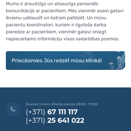
Mums ir draudzīgs un atsaucīgs personāls
komunikācijā ar pacientiem. Mēs vienmēr esam gatavi
ikvienu uzklausīt un katram palīdzēt. Un mūsu
pacientu koordinatori, kuriem ir ilgstoša darba
pieredze ar pacientiem, vienmēr gatavi sniegt
nepieciešamo informāciju visos sadarbības posmos.
Priecāsimies Jūs redzēt mūsu klīnikā!
Zvaniet mums (Darba dienās 09:00 - 17:00)
(+371)
67 111 117
(+371)
25 641 022