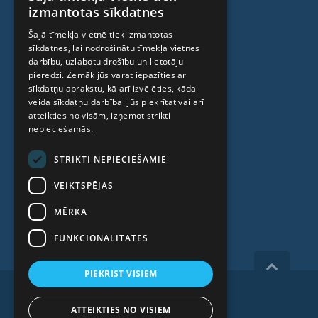
LATVIAN
izmantotas sīkdatnes
Ambulatorais centrs
ENGLISH
Šajā tīmekļa vietnē tiek izmantotas
Cilmes šūnu centrs
sīkdatnes, lai nodrošinātu tīmekļa vietnes
RUSSIAN
darbību, uzlabotu drošību un lietotāju
LITHUANIAN
pieredzi. Zemāk jūs varat iepazīties ar
PAR MUMS
sīkdatņu aprakstu, kā arī izvēlēties, kāda
NORWEGIAN
veida sīkdatņu darbībai jūs piekrītat vai arī
atteikties no visām, izņemot strikti
Kas mēs esam
nepieciešamās.
Speciālisti
STRIKTI NEPIECIEŠAMIE
Cenas
VEIKTSPĒJAS
Kontakti
MĒRĶA
Raksti
FUNKCIONALITĀTES
PIEKRIST VISIEM
Copyright 2026, iVF Riga.
ATTEIKTIES NO VISIEM