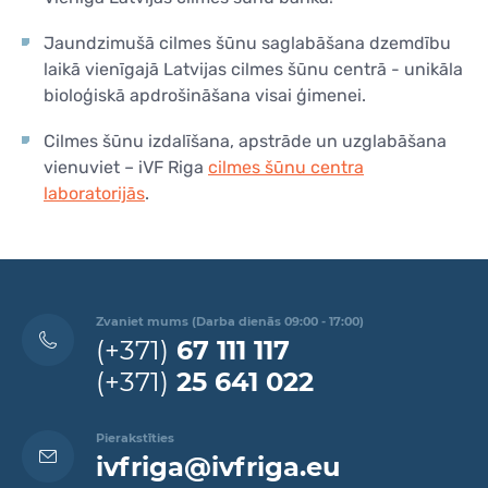
KONTAKTI
KONTAKTI
Jaundzimušā cilmes šūnu saglabāšana dzemdību
laikā vienīgajā Latvijas cilmes šūnu centrā - unikāla
bioloģiskā apdrošināšana visai ģimenei.
Cilmes šūnu izdalīšana, apstrāde un uzglabāšana
vienuviet – iVF Riga
cilmes šūnu centra
laboratorijās
.
Zvaniet mums (Darba dienās 09:00 - 17:00)
(+371)
67 111 117
(+371)
25 641 022
Pierakstīties
ivfriga@ivfriga.eu