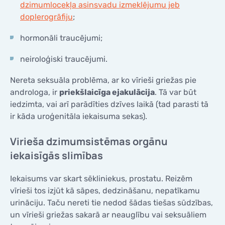
dzimumlocekļa asinsvadu izmeklējumu jeb
doplerogrāfiju
;
hormonāli traucējumi;
neiroloģiski traucējumi.
Nereta seksuāla problēma, ar ko vīrieši griežas pie
androloga, ir
priekšlaicīga ejakulācija
. Tā var būt
iedzimta, vai arī parādīties dzīves laikā (tad parasti tā
ir kāda uroģenitāla iekaisuma sekas).
Virieša dzimumsistēmas orgānu
iekaisīgās slimības
Iekaisums var skart sēkliniekus, prostatu. Reizēm
vīrieši tos izjūt kā sāpes, dedzināšanu, nepatīkamu
urināciju. Taču nereti tie nedod šādas tiešas sūdzības,
un vīrieši griežas sakarā ar neauglību vai seksuāliem