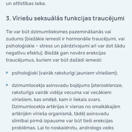
un attīstības laika.
3. Vīriešu seksuālās funkcijas traucējumi
Tie var būt dzimumtieksmes pazemināšanās vai
zudums (biežākie iemesli ir hormonālie traucējumi, vai
psiholoģiskie – stress un pārdzīvojumi arī var dot šādu
negatīvu efektu). Biežāk gan novēro erekcijas
traucējumus, kuriem var būt dažādi iemesli:
psiholoģiski (vairāk raksturīgi jauniem vīriešiem);
dzimumlocekļa asinsvadu bojājums (ateroskleroze,
raksturīgs vairāk vidēja vecuma vai vecākiem
vīriešiem, kas smēķē, kam ir liekais svars.
Dzimumlocekļa artērijas ir vienas no smalkākajām
artērijām vīrieša organismā, tādēļ asinsvadu
slimībai pirmā izpausme var būt tieši erekcijas
problēmas. Lai to noskaidrotu, andrologs veiks