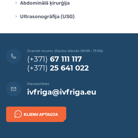
Abdominālā ķirurģija
Ultrasonogrāfija (USG)
Zvaniet mums (Darba dienās 09:00 - 17:00)
(+371)
67 111 117
(+371)
25 641 022
Pierakstīties
ivfriga@ivfriga.eu
KLIENU APTAUJA