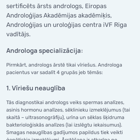
sertificēts ārsts andrologs, Eiropas
KONTAKTI
KONTAKTI
Androloģijas Akadēmijas akadēmiķis,
Androloģijas un uroloģijas centra iVF Riga
vadītājs.
Androloga specializācija:
Pirmkārt, andrologs ārstē tikai vīriešus. Androloga
pacientus var sadalīt 4 grupās jeb tēmās:
1. Vīriešu neauglība
Tās diagnostikai andrologs veiks spermas analīzes,
asinis hormonu analīzes, sēklinieku izmeklējumus (tai
skaitā – ultrasonogrāfiju), urīna un sēklas šķidruma
bakterioloģiskās analīzes (lai izslēgtu iekaisumus).
Smagas neauglības gadījumos papildus tiek veikti
ģenētiskie izmeklējumi. Ārstēšana ir atkarīga no