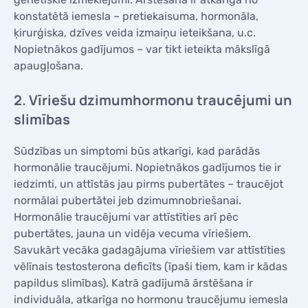
konstatētā iemesla – pretiekaisuma, hormonāla,
ķirurģiska, dzīves veida izmaiņu ieteikšana, u.c.
Nopietnākos gadījumos – var tikt ieteikta mākslīgā
apaugļošana.
2. Vīriešu dzimumhormonu traucējumi un
slimības
Sūdzības un simptomi būs atkarīgi, kad parādās
hormonālie traucējumi. Nopietnākos gadījumos tie ir
iedzimti, un attīstās jau pirms pubertātes – traucējot
normālai pubertātei jeb dzimumnobriešanai.
Hormonālie traucējumi var attīstīties arī pēc
pubertātes, jauna un vidēja vecuma vīriešiem.
Savukārt vecāka gadagājuma vīriešiem var attīstīties
vēlīnais testosterona deficīts (īpaši tiem, kam ir kādas
papildus slimības). Katrā gadījumā ārstēšana ir
individuāla, atkarīga no hormonu traucējumu iemesla