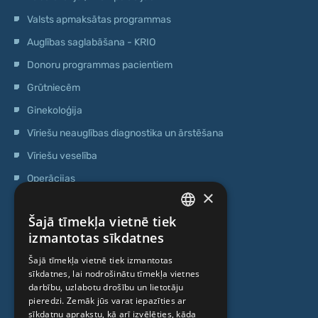
Valsts apmaksātas programmas
Auglības saglabāšana - KRIO
Donoru programmas pacientiem
Grūtniecēm
Ginekoloģija
Vīriešu neauglības diagnostika un ārstēšana
Vīriešu veselība
Operācijas
×
Ģenētiskā testēšana
Šajā tīmekļa vietnē tiek
Anti-age speciālista konsultācija
LATVIAN
izmantotas sīkdatnes
Ambulatorais centrs
ENGLISH
Šajā tīmekļa vietnē tiek izmantotas
Cilmes šūnu centrs
sīkdatnes, lai nodrošinātu tīmekļa vietnes
RUSSIAN
darbību, uzlabotu drošību un lietotāju
LITHUANIAN
pieredzi. Zemāk jūs varat iepazīties ar
PAR MUMS
sīkdatņu aprakstu, kā arī izvēlēties, kāda