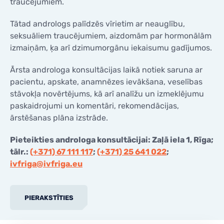
traucējumiem.
Tātad andrologs palīdzēs vīrietim ar neauglību,
seksuāliem traucējumiem, aizdomām par hormonālām
izmaiņām, ķa arī dzimumorgānu iekaisumu gadījumos.
Ārsta androloga konsultācijas laikā notiek saruna ar
pacientu, apskate, anamnēzes ievākšana, veselības
stāvokļa novērtējums, kā arī analīžu un izmeklējumu
paskaidrojumi un komentāri, rekomendācijas,
ārstēšanas plāna izstrāde.
Pieteikties androloga konsultācijai: Zaļā iela 1, Rīga;
tālr.:
(+371) 67 111 117
;
(+371) 25 641 022
;
ivfriga@ivfriga.eu
PIERAKSTĪTIES