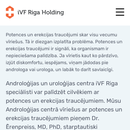
Potences un erekcijas traucējumi skar visu vecumu
vīriešus. Tā ir diezgan izplatīta problēma. Potences un
erekcijas traucējumi ir signāli, ka organismam ir
+371 67 111 117
LV
+371 25 641 022
+371 67 111 117
nepieciešama palīdzība. Ja vīrietis kaut ko pārdzīvo,
LV
+371 25 641 022
izjūt diskomfortu, iespējams, viņam jādodas pie
PAR MUMS
androloga vai urologa, un labāk to darīt savlaicīgi.
EN
PAR MUMS
ĀRSTĒŠANA
Androloģijas un uroloģijas centra iVF Riga
RU
ĀRSTĒŠANA
JŪSU PROGRAMMA
speciālisti var palīdzēt cilvēkiem ar
LT
JŪSU PROGRAMMA
potences un erekcijas traucējumiem. Mūsu
SĀC TAGAD
SE
SĀC TAGAD
Androloģijas centrā vīriešus ar potences un
NODERĪGI
erekcijas traucējumiem pieņem Dr.
NO
NODERĪGI
CENAS
Ērenpreiss, MD, PhD, starptautiski
CENAS