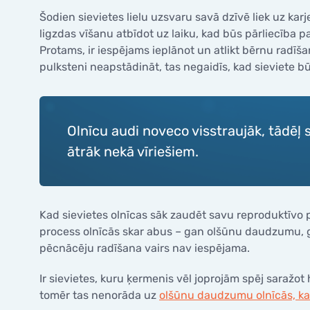
Šodien sievietes lielu uzsvaru savā dzīvē liek uz ka
ligzdas vīšanu atbīdot uz laiku, kad būs pārliecība 
Protams, ir iespējams ieplānot un atlikt bērnu radīša
pulksteni neapstādināt, tas negaidīs, kad sieviete bū
Olnīcu audi noveco visstraujāk, tādēļ
ātrāk nekā vīriešiem.
Kad sievietes olnīcas sāk zaudēt savu reproduktīvo 
process olnīcās skar abus – gan olšūnu daudzumu, gan
pēcnācēju radīšana vairs nav iespējama.
Ir sievietes, kuru ķermenis vēl joprojām spēj saražo
tomēr tas nenorāda uz
olšūnu daudzumu olnīcās, kas