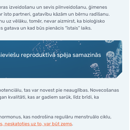
rjeras izveidošanu un sevis pilnveidošanu, ģimenes
par īsto partneri, gatavību kāzām un bērnu radīšanu.
nu uz vēlāku, tomēr, nevar aizmirst, ka bioloģisko
s gatava un kad būs pienācis “īstais” laiks.
 sieviešu reproduktīvā spēja samazinās
potenciālu, tas var novest pie neauglības. Novecošanas
 kvalitāti, kas ar gadiem sarūk, līdz brīdi, ka
t hormonus, kas nodrošina regulāru menstruālo ciklu,
, neskatoties uz to, var būt zems
.