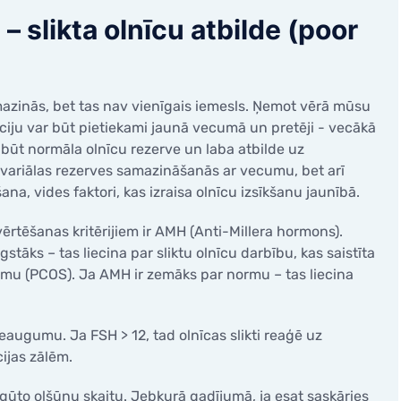
– slikta olnīcu atbilde (poor
azinās, bet tas nav vienīgais iemesls. Ņemot vērā mūsu
lāciju var būt pietiekami jaunā vecumā un pretēji - vecākā
būt normāla olnīcu rezerve un laba atbilde uz
ai ovariālas rezerves samazināšanās ar vecumu, bet arī
na, vides faktori, kas izraisa olnīcu izsīkšanu jaunībā.
ērtēšanas kritērijiem ir AMH (Anti-Millera hormons).
tāks – tas liecina par sliktu olnīcu darbību, kas saistīta
dromu (PCOS). Ja AMH ir zemāks par normu – tas liecina
pieaugumu. Ja FSH > 12, tad olnīcas slikti reaģē uz
ijas zālēm.
iegūto olšūnu skaitu. Jebkurā gadījumā, ja esat saskāries