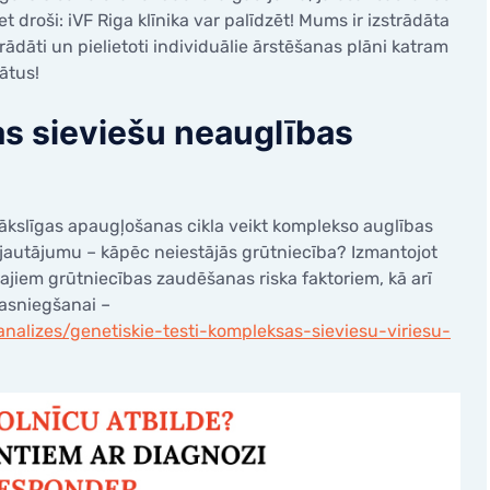
et droši: iVF Riga klīnika var palīdzēt! Mums ir izstrādāta
trādāti un pielietoti individuālie ārstēšanas plāni katram
ātus!
as sieviešu neauglības
ākslīgas apaugļošanas cikla veikt komplekso auglības
z jautājumu – kāpēc neiestājās grūtniecība? Izmantojot
lajiem grūtniecības zaudēšanas riska faktoriem, kā arī
sasniegšanai –
analizes/genetiskie-testi-kompleksas-sieviesu-viriesu-