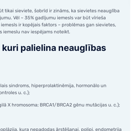
caurlaidības noteikšana
Neauglības diagnosticēša
t tikai sieviete, šobrīd ir zināms, ka sievietes neauglība
Onkoloģijas diagnosticēša
umu. Vēl ~ 35% gadījumu iemesls var būt vīrieša
tiskā histeroskopija
Dzīvesveida ģenētika Viv
iemesls ir kopējais faktors – problēmas gan sievietes,
lā kanāla polipektomija
s iemeslu nav iespējams noteikt.
opija
 kuri palielina neauglības
lais sindroms, hiperprolaktinēmija, hormonālo un
troles u. c.);
agilā X hromosoma; BRCA1/BRCA2 gēnu mutācijas u. c.);
plāzija, kura nepadodas ārstēšanai, polipi, endometrija