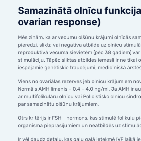
Samazinātā olnīcu funkcija 
ovarian response)
Mēs zinām, ka ar vecumu olšūnu krājumi olnīcās sam
pieredzi, slikta vai negatīva atbilde uz olnīcu stimu
reproduktīvā vecuma sievietēm (pēc 38 gadiem) var 
stimulāciju. Tāpēc sliktas atbildes iemesli ir ne tik
iespējamie ģenētiskie traucējumi, medicīniskā ārstēša
Viens no ovariālas rezerves jeb olnīcu krājumiem nov
Normāls AMH līmenis – 0,4 – 4.0 ng/ml. Ja AMH ir augs
ar multifolikulāru olnīcu vai Policistisko olnīcu sin
par samazinātu olšūnu krājumiem.
Otrs kritērijs ir FSH - hormons, kas stimulē folikulu 
organisma pieprasījumiem un neatbildēs uz stimulāc
Ir vēl daudz detaļu, kas galu galā ietekmē IVF laikā 