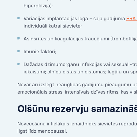
hiperplāzija);
Variācijas implantācijas logā – šajā gadījumā
ERA 
individuāli katrai sieviete;
Asinsrites un koagulācijas traucējumi (trombofīlija 
Imūnie faktori;
Dažādas dzimumorgānu infekcijas vai seksuāli-tra
iekaisumi; olnīcu cistas un cistomas; legālu un sp
Nevar arī izslēgt neauglības gadījumu pieaugumu pēd
emocionālais stress, intensīvais dzīves ritms, kas vis
Olšūnu rezervju samazinā
Novecošana ir lielākais ienaidnieks sievietes reprod
ilgst līdz menopauzei.