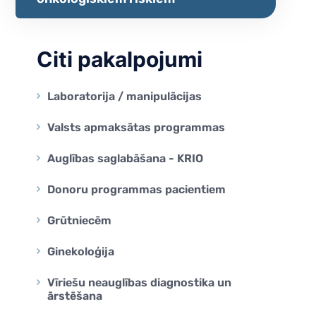
na
na
a Genomics
Citi pakalpojumi
Laboratorija / manipulācijas
Valsts apmaksātas programmas
Auglības saglabāšana - KRIO
Donoru programmas pacientiem
Grūtniecēm
Ginekoloģija
Vīriešu neauglības diagnostika un
ārstēšana