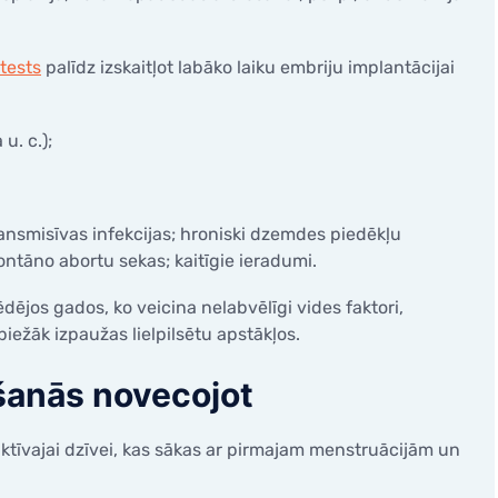
tests
palīdz izskaitļot labāko laiku embriju implantācijai
u. c.);
nsmisīvas infekcijas; hroniski dzemdes piedēkļu
ontāno abortu sekas; kaitīgie ieradumi.
ējos gados, ko veicina nelabvēlīgi vides faktori,
biežāk izpaužas lielpilsētu apstākļos.
šanās novecojot
uktīvajai dzīvei, kas sākas ar pirmajam menstruācijām un