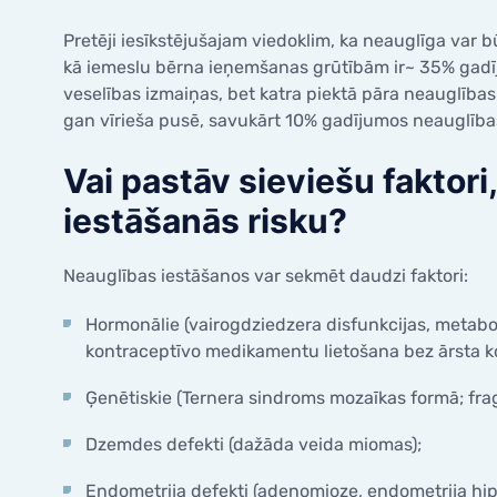
saglabāšana pacientiem ar
Olvadu 
onkoloģiskajām saslimšanām
Pretēji iesīkstējušajam viedoklim, ka neauglīga var bū
Spirales
Valsts finansēti pakalpojumi
kā iemeslu bērna ieņemšanas grūtībām ir~ 35% gadīj
Diagnos
Atbrīvotās personu kategorijas no
veselības izmaiņas, bet katra piektā pāra neauglības 
pacienta iemaksām
Cervikā
gan vīrieša pusē, savukārt 10% gadījumos neauglība
Kolposk
Vai pastāv sieviešu faktori,
iestāšanās risku?
Neauglības iestāšanos var sekmēt daudzi faktori:
Hormonālie (vairogdziedzera disfunkcijas, metabo
kontraceptīvo medikamentu lietošana bez ārsta kon
Ģenētiskie (Ternera sindroms mozaīkas formā; fr
Dzemdes defekti (dažāda veida miomas);
Endometrija defekti (adenomioze, endometrija hipo