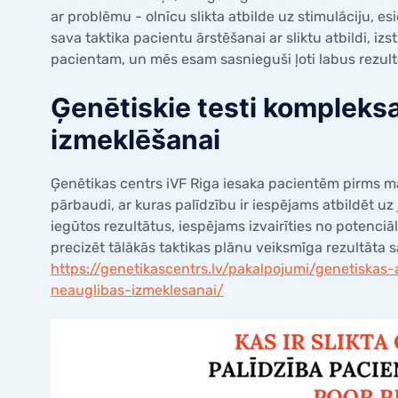
ar problēmu - olnīcu slikta atbilde uz stimulāciju, esi
sava taktika pacientu ārstēšanai ar sliktu atbildi, izs
pacientam, un mēs esam sasnieguši ļoti labus rezult
Ģenētiskie testi kompleks
izmeklēšanai
Ģenētikas centrs iVF Riga iesaka pacientēm pirms m
pārbaudi, ar kuras palīdzību ir iespējams atbildēt u
iegūtos rezultātus, iespējams izvairīties no potenciā
precizēt tālākās taktikas plānu veiksmīga rezultāta 
https://genetikascentrs.lv/pakalpojumi/genetiskas-
neauglibas-izmeklesanai/