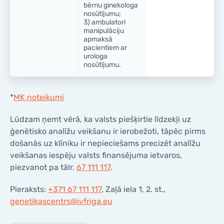
bērnu ginekologa
nosūtījumu;
3) ambulatori
manipulāciju
apmaksā
pacientiem ar
urologa
nosūtījumu.
*
MK noteikumi
Lūdzam ņemt vērā, ka valsts piešķirtie līdzekļi uz
ģenētisko analīžu veikšanu ir ierobežoti, tāpēc pirms
došanās uz klīniku ir nepieciešams precizēt analīžu
veikšanas iespēju valsts finansējuma ietvaros,
piezvanot pa tālr.
67 111 117
.
Pieraksts:
+371 67 111 117
, Zaļā iela 1, 2. st.,
genetikascentrs@ivfriga.eu