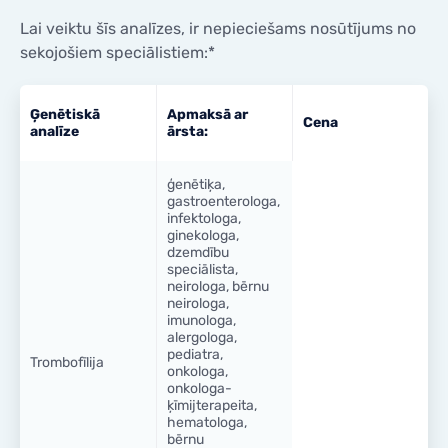
Lai veiktu šīs analīzes, ir nepieciešams nosūtījums no
sekojošiem speciālistiem:*
Ģenētiskā
Apmaksā ar
Cena
analīze
ārsta:
ģenētiķa,
gastroenterologa,
infektologa,
ginekologa,
dzemdību
speciālista,
neirologa, bērnu
neirologa,
imunologa,
alergologa,
pediatra,
Trombofīlija
onkologa,
onkologa-
ķīmijterapeita,
hematologa,
bērnu