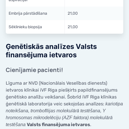
Embrija pārstādīšana
21,00
Sēklinieku biopsija
21,00
Ģenētiskās analīzes Valsts
finansējuma ietvaros
Cienījamie pacienti!
Līguma ar NVD (Nacionālais Veselības dienests)
ietvaros klīnikai iVF Riga piešķirts papildfinansējums
ģenētisko analīžu veikšanai. Šobrīd iVF Riga klīnikas
ģenētiskā laboratorija veic sekojošas analīzes:
kariotipa
noteikšana, trombofīlijas molekulārā testēšana, Y
hromosomas mikrodelēciju (AZF faktora) molekulārā
Valsts finansējuma ietvaros
.
testēšana