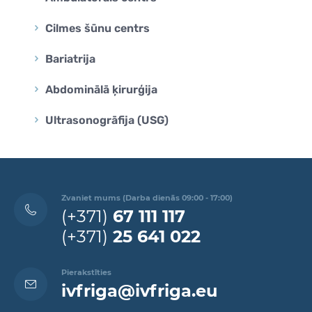
Cilmes šūnu centrs
Bariatrija
Abdominālā ķirurģija
Ultrasonogrāfija (USG)
Zvaniet mums (Darba dienās 09:00 - 17:00)
(+371)
67 111 117
(+371)
25 641 022
Pierakstīties
ivfriga@ivfriga.eu