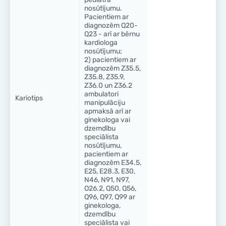
nosūtījumu.
Pacientiem ar
diagnozēm Q20-
Q23 - arī ar bērnu
kardiologa
nosūtījumu;
2) pacientiem ar
diagnozēm Z35.5,
Z35.8, Z35.9,
Z36.0 un Z36.2
ambulatori
Kariotips
manipulāciju
apmaksā arī ar
ginekologa vai
dzemdību
speciālista
nosūtījumu,
pacientiem ar
diagnozēm E34.5,
E25, E28.3, E30,
N46, N91, N97,
O26.2, Q50, Q56,
Q96, Q97, Q99 ar
ginekologa,
dzemdību
speciālista vai