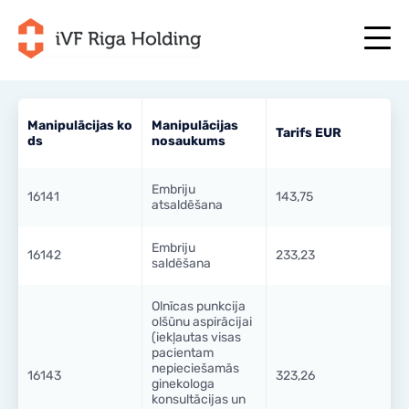
Manipulācijas ko
Manipulācijas
Tarifs EUR
ds
nosaukums
+371 67 111 117
LV
+371 25 641 022
+371 67 111 117
LV
+371 25 641 022
Embriju
16141
143,75
atsaldēšana
PAR MUMS
EN
PAR MUMS
ĀRSTĒŠANA
Embriju
16142
233,23
RU
saldēšana
ĀRSTĒŠANA
JŪSU PROGRAMMA
LT
JŪSU PROGRAMMA
Olnīcas punkcija
SĀC TAGAD
olšūnu aspirācijai
SE
SĀC TAGAD
(iekļautas visas
NODERĪGI
pacientam
NO
nepieciešamās
NODERĪGI
16143
323,26
ginekologa
CENAS
konsultācijas un
CENAS