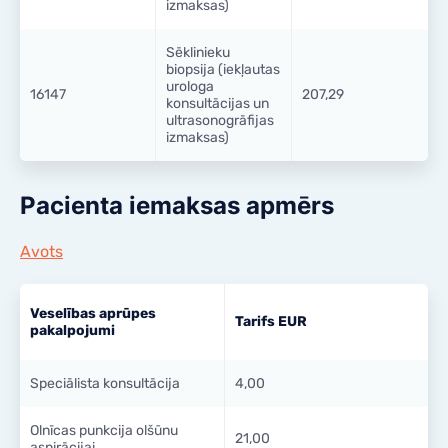
izmaksas)
Sēklinieku
biopsija (iekļautas
urologa
16147
207,29
konsultācijas un
ultrasonogrāfijas
izmaksas)
Pacienta iemaksas apmērs
Avots
Veselības aprūpes
Tarifs EUR
pakalpojumi
Speciālista konsultācija
4,00
Olnīcas punkcija olšūnu
21,00
aspirācijai