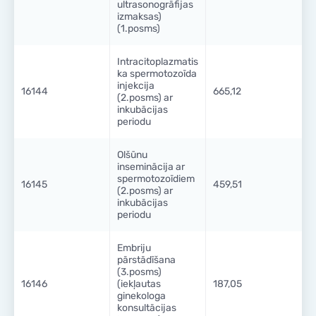
ultrasonogrāfijas
KONTAKTI
izmaksas)
KONTAKTI
(1.posms)
Intracitoplazmatis
ka spermotozoīda
injekcija
16144
665,12
(2.posms) ar
inkubācijas
periodu
Olšūnu
inseminācija ar
spermotozoīdiem
16145
459,51
(2.posms) ar
inkubācijas
periodu
Embriju
pārstādīšana
(3.posms)
16146
(iekļautas
187,05
ginekologa
konsultācijas