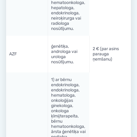
hematoonkologa,
hepatologa,
endokrinologa,
neiroķirurga vai
radiologa
nosūtījumu.
ģenētiķa,
2 € (par asins
androloga vai
AZF
parauga
urologa
ņemšanu)
nosūtījumu.
1) ar bērnu
endokrinologa,
endokrinologa,
hematologa,
onkoloģijas
ginekologa,
onkologa
ķīmijterapeita,
bērnu
hematoonkologa,
ārsta ģenētiķa vai
pediatra