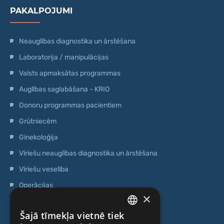
PAKALPOJUMI
Neauglības diagnostika un ārstēšana
Laboratorija / manipulācijas
Valsts apmaksātas programmas
Auglības saglabāšana - KRIO
Donoru programmas pacientiem
Grūtniecēm
Ginekoloģija
Vīriešu neauglības diagnostika un ārstēšana
Vīriešu veselība
Operācijas
×
Ģenētiskā testēšana
Šajā tīmekļa vietnē tiek
Anti-age speciālista konsultācija
LATVIAN