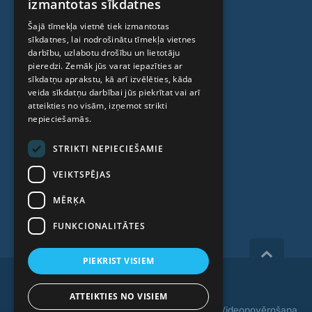
izmantotas sīkdatnes
Ambulatorais centrs
ENGLISH
Šajā tīmekļa vietnē tiek izmantotas
Cilmes šūnu centrs
sīkdatnes, lai nodrošinātu tīmekļa vietnes
RUSSIAN
darbību, uzlabotu drošību un lietotāju
LITHUANIAN
pieredzi. Zemāk jūs varat iepazīties ar
PAR MUMS
sīkdatņu aprakstu, kā arī izvēlēties, kāda
NORWEGIAN
veida sīkdatņu darbībai jūs piekrītat vai arī
atteikties no visām, izņemot strikti
Kas mēs esam
nepieciešamās.
Speciālisti
STRIKTI NEPIECIEŠAMIE
Cenas
VEIKTSPĒJAS
Kontakti
MĒRĶA
Raksti
FUNKCIONALITĀTES
PIEKRIST VISIEM
Copyright 2026, iVF Riga.
ATTEIKTIES NO VISIEM
Privātuma politika
|
Noteikumi un nosacījumi
|
Videonovērošana