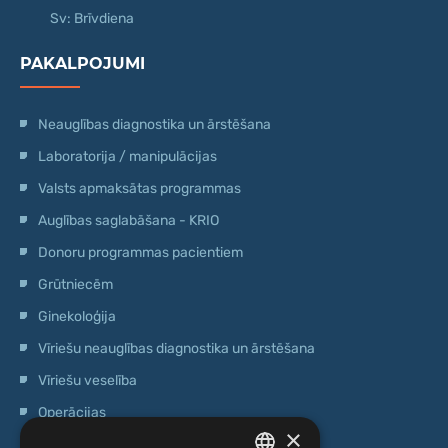
Sv: Brīvdiena
PAKALPOJUMI
Neauglības diagnostika un ārstēšana
Laboratorija / manipulācijas
Valsts apmaksātas programmas
Auglības saglabāšana - KRIO
Donoru programmas pacientiem
Grūtniecēm
Ginekoloģija
Vīriešu neauglības diagnostika un ārstēšana
Vīriešu veselība
Operācijas
×
Ģenētiskā testēšana