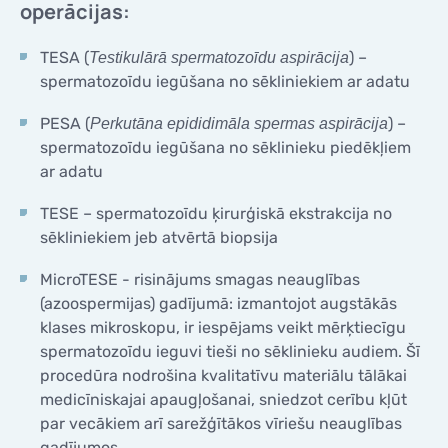
operācijas:
TESA (
) –
Testikulārā spermatozoīdu aspirācija
spermatozoīdu iegūšana no sēkliniekiem ar adatu
PESA (
) –
Perkutāna epididimāla spermas aspirācija
spermatozoīdu iegūšana no sēklinieku piedēkļiem
ar adatu
TESE – spermatozoīdu ķirurģiskā ekstrakcija no
sēkliniekiem jeb atvērtā biopsija
MicroTESE - risinājums smagas neauglības
(azoospermijas) gadījumā: izmantojot augstākās
klases mikroskopu, ir iespējams veikt mērķtiecīgu
spermatozoīdu ieguvi tieši no sēklinieku audiem. Šī
procedūra nodrošina kvalitatīvu materiālu tālākai
medicīniskajai apaugļošanai, sniedzot cerību kļūt
par vecākiem arī sarežģītākos vīriešu neauglības
gadījumos