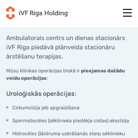
Ambulatorais centrs un dienas stacionārs
iVF Riga piedāvā plānveida stacionāru
+371 67 111 117
LV
ārstēšanu terapijas.
+371 25 641 022
+371 67 111 117
LV
+371 25 641 022
Mūsu klīnikas operācijas blokā ir
pieejamas dažādu
PAR MUMS
EN
PAR MUMS
veidu operācijas
:
ĀRSTĒŠANA
RU
ĀRSTĒŠANA
Uroloģiskās operācijas:
JŪSU PROGRAMMA
LT
JŪSU PROGRAMMA
SĀC TAGAD
Cirkumcīzija jeb apgraizīšana
SE
SĀC TAGAD
NODERĪGI
Spermatocēles (sēklinieka piedēkļa cistas) ekscīzija
NO
NODERĪGI
CENAS
Hidrocēles (šķidruma uzkrāšanās starp sēklinieku
CENAS