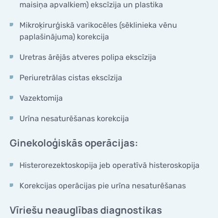
maisiņa apvalkiem) ekscīzija un plastika
KONTAKTI
KONTAKTI
Mikroķirurģiskā varikocēles (sēklinieka vēnu
paplašinājuma) korekcija
Uretras ārējās atveres polipa ekscīzija
Periuretrālas cistas ekscīzija
Vazektomija
Urīna nesaturēšanas korekcija
Ginekoloģiskās operācijas:
Histerorezektoskopija jeb operatīvā histeroskopija
Korekcijas operācijas pie urīna nesaturēšanas
Vīriešu neauglības diagnostikas