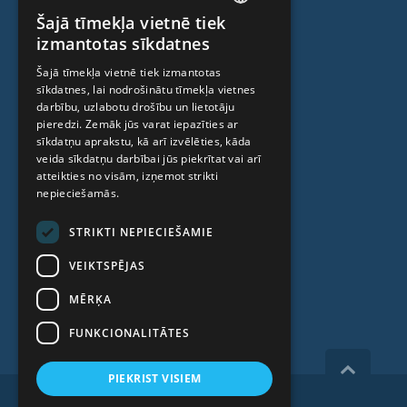
Šajā tīmekļa vietnē tiek
Anti-age speciālista konsultācija
LATVIAN
izmantotas sīkdatnes
Ambulatorais centrs
ENGLISH
Šajā tīmekļa vietnē tiek izmantotas
Cilmes šūnu centrs
sīkdatnes, lai nodrošinātu tīmekļa vietnes
RUSSIAN
darbību, uzlabotu drošību un lietotāju
LITHUANIAN
pieredzi. Zemāk jūs varat iepazīties ar
PAR MUMS
sīkdatņu aprakstu, kā arī izvēlēties, kāda
NORWEGIAN
veida sīkdatņu darbībai jūs piekrītat vai arī
atteikties no visām, izņemot strikti
Kas mēs esam
nepieciešamās.
Speciālisti
STRIKTI NEPIECIEŠAMIE
Cenas
VEIKTSPĒJAS
Kontakti
MĒRĶA
Raksti
FUNKCIONALITĀTES
PIEKRIST VISIEM