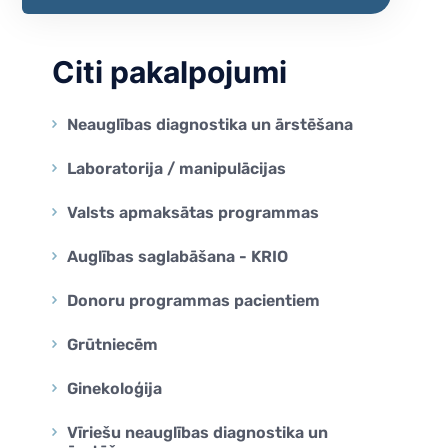
na
na
Citi pakalpojumi
a Genomics
Neauglības diagnostika un ārstēšana
Laboratorija / manipulācijas
Valsts apmaksātas programmas
Auglības saglabāšana - KRIO
Donoru programmas pacientiem
Grūtniecēm
Ginekoloģija
Vīriešu neauglības diagnostika un