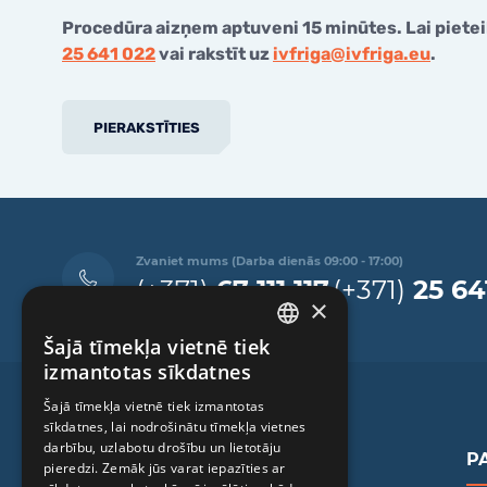
Procedūra aizņem aptuveni 15 minūtes. Lai pieteik
25 641 022
vai rakstīt uz
ivfriga@ivfriga.eu
.
PIERAKSTĪTIES
Zvaniet mums (Darba dienās 09:00 - 17:00)
(+371)
67 111 117
(+371)
25 64
×
Šajā tīmekļa vietnē tiek
LATVIAN
izmantotas sīkdatnes
ENGLISH
Šajā tīmekļa vietnē tiek izmantotas
sīkdatnes, lai nodrošinātu tīmekļa vietnes
RUSSIAN
darbību, uzlabotu drošību un lietotāju
P
LITHUANIAN
pieredzi. Zemāk jūs varat iepazīties ar