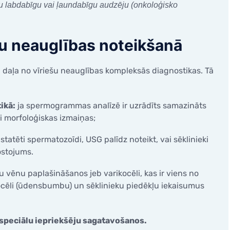
gtu labdabīgu vai ļaundabīgu audzēju (onkoloģisko
u neauglības noteikšanā
 kā daļa no vīriešu neauglības kompleksās diagnostikas. Tā
ikā:
ja spermogrammas analīzē ir uzrādīts samazināts
i morfoloģiskas izmaiņas;
statēti spermatozoīdi, USG palīdz noteikt, vai sēklinieki
ostojums.
u vēnu paplašināšanos jeb varikocēli, kas ir viens no
rocēli (ūdensbumbu) un sēklinieku piedēkļu iekaisumus
speciālu iepriekšēju sagatavošanos.