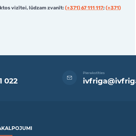
tos vizītei, lūdzam zvanīt:
(+371) 67 111 117
;
(+371)
Pierakstīties
1 022
ivfriga@ivfrig
AKALPOJUMI