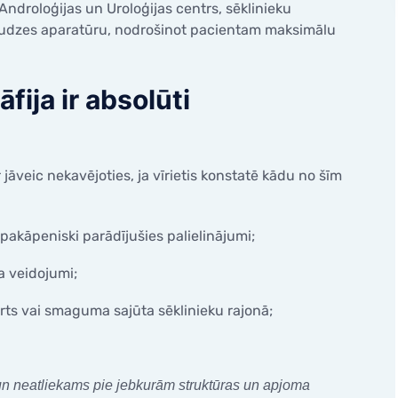
caurlaidības noteikšana
 Androloģijas un Uroloģijas centrs, sēklinieku
Neauglības diagnosticēša
paaudzes aparatūru, nodrošinot pacientam maksimālu
Onkoloģijas diagnosticēša
tiskā histeroskopija
Dzīvesveida ģenētika Viv
lā kanāla polipektomija
fija ir absolūti
opija
jāveic nekavējoties, ja vīrietis konstatē kādu no šīm
i pakāpeniski parādījušies palielinājumi;
a veidojumi;
orts vai smaguma sajūta sēklinieku rajonā;
un neatliekams pie jebkurām struktūras un apjoma