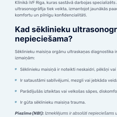
saglabāšana pacientiem ar
Olvadu 
Klīnikā iVF Riga, kuras sastāvā darbojas specializēts
onkoloģiskajām saslimšanām
ultrasonogrāfija tiek veikta, izmantojot jaunākās 
Spirales
Valsts finansēti pakalpojumi
komfortu un pilnīgu konfidencialitāti.
Diagnos
Atbrīvotās personu kategorijas no
pacienta iemaksām
Cervikā
Kad sēklinieku ultrasonogrā
Kolposk
nepieciešama?
Sēklinieku maisiņa orgānu ultraskaņas diagnostika ir 
izmaiņām:
Sēklinieku maisiņā ir noteikti neskaidri, pēkšņi va
Ir sataustāmi sablīvējumi, mezgli vai jebkāda veid
Parādījušās izteiktas vai velkošas sāpes, diskomf
Ir gūta sēklinieku maisiņa trauma.
Piezīme (NB!):
Izmeklējums ir absolūti nepieciešams 