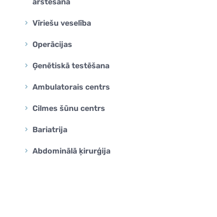
ārstēšana
Vīriešu veselība
Operācijas
Ģenētiskā testēšana
Ambulatorais centrs
Cilmes šūnu centrs
Bariatrija
Abdominālā ķirurģija