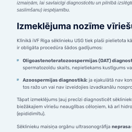
izmaiņām, lai savlaicīgi diagnosticētu un pilnībā izslē
saslimšanu) iespējamību.
Izmeklējuma nozīme vīrieš
Klīnikā iVF Riga sēklinieku USG tiek plaši pielietota
ir obligāta procedūra šādos gadījumos:
Oligoastenoteratozoospermijas (OAT) diagnost
spermatozoīdu skaits, nepietiekams kustīgums va
Azoospermijas diagnostikā:
ja ejakulātā nav kon
tos ražo un vai nav izveidojies izvadkanālu nospr
Tāpat izmeklējums ļauj precīzi diagnosticēt sēkliniek
biežākajiem vīriešu neauglības cēloņiem, kā arī hid
(epididimītu).
Sēklinieku maisiņa orgānu ultrasonogrāfija
neprasa 