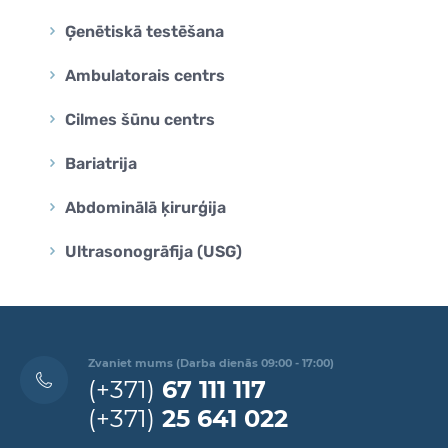
Ģenētiskā testēšana
Ambulatorais centrs
Cilmes šūnu centrs
Bariatrija
Abdominālā ķirurģija
Ultrasonogrāfija (USG)
Zvaniet mums (Darba dienās 09:00 - 17:00)
(+371)
67 111 117
(+371)
25 641 022