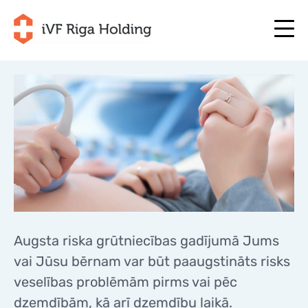
+371 67 111 117
LV
+371 25 641 022
+371 67 111 117
LV
+371 25 641 022
PAR MUMS
EN
PAR MUMS
ĀRSTĒŠANA
RU
ĀRSTĒŠANA
JŪSU PROGRAMMA
LT
JŪSU PROGRAMMA
Augsta riska grūtniecības gadījumā Jums
SĀC TAGAD
SE
SĀC TAGAD
vai Jūsu bērnam var būt paaugstināts risks
NODERĪGI
NO
veselības problēmām pirms vai pēc
NODERĪGI
CENAS
dzemdībām, kā arī dzemdību laikā.
CENAS