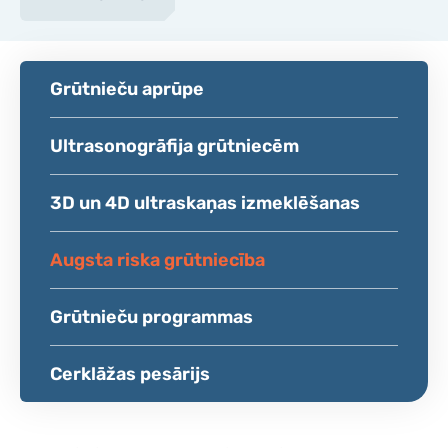
Grūtnieču aprūpe
Ultrasonogrāfija grūtniecēm
3D un 4D ultraskaņas izmeklēšanas
Augsta riska grūtniecība
Grūtnieču programmas
Cerklāžas pesārijs