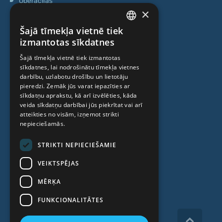
Operācijas
×
Ģenētiskā testēšana
Šajā tīmekļa vietnē tiek
Anti-age speciālista konsultācija
LATVIAN
izmantotas sīkdatnes
Ambulatorais centrs
ENGLISH
Šajā tīmekļa vietnē tiek izmantotas
Cilmes šūnu centrs
sīkdatnes, lai nodrošinātu tīmekļa vietnes
RUSSIAN
darbību, uzlabotu drošību un lietotāju
LITHUANIAN
pieredzi. Zemāk jūs varat iepazīties ar
PAR MUMS
sīkdatņu aprakstu, kā arī izvēlēties, kāda
NORWEGIAN
veida sīkdatņu darbībai jūs piekrītat vai arī
atteikties no visām, izņemot strikti
Kas mēs esam
nepieciešamās.
Speciālisti
STRIKTI NEPIECIEŠAMIE
Cenas
VEIKTSPĒJAS
Kontakti
MĒRĶA
Raksti
FUNKCIONALITĀTES