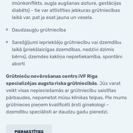
imūnkonflikts, augļa augšanas aizture, gestācijas
diabēts) - tie var attīstīties jebkuras grūtniecības
laikā var, pat ja esat jauna un vesela.
Daudzaugļu grūtniecība
Sarežģījumi iepriekšējo grūtniecību vai dzemdību
laikā (priekšlaicīgas dzemdības, nedzīvi dzimis
bērns), dzemdes kakliņa nepietiekamība, spontāni
aborti
Grūtnieču novērošanas centrs iVF Riga
specializējas augsta riska grūtniecībās
. Jūs varat
veikt visas nepieciešamās ar grūtniecību saistītas
pārbaudes, nepametot mūsu klīnikas telpas. Pie mums
grūtnieces pieņem kvalificēti ārsti ginekologi –
dzemdību speciālisti ar daudzu gadu pieredzi.
PIERAKSTĪTIES