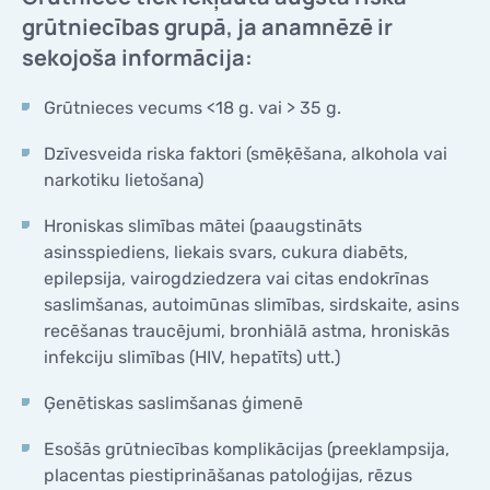
grūtniecības grupā, ja anamnēzē ir
sekojoša informācija:
Grūtnieces vecums <18 g. vai > 35 g.
Dzīvesveida riska faktori (smēķēšana, alkohola vai
narkotiku lietošana)
Hroniskas slimības mātei (paaugstināts
asinsspiediens, liekais svars, cukura diabēts,
epilepsija, vairogdziedzera vai citas endokrīnas
saslimšanas, autoimūnas slimības, sirdskaite, asins
recēšanas traucējumi, bronhiālā astma, hroniskās
infekciju slimības (HIV, hepatīts) utt.)
Ģenētiskas saslimšanas ģimenē
Esošās grūtniecības komplikācijas (preeklampsija,
placentas piestiprināšanas patoloģijas, rēzus