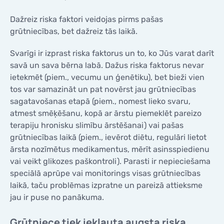
KONTAKTI
KONTAKTI
Dažreiz riska faktori veidojas pirms pašas
grūtniecības, bet dažreiz tās laikā.
Svarīgi ir izprast riska faktorus un to, ko Jūs varat darīt
savā un sava bērna labā. Dažus riska faktorus nevar
ietekmēt (piem., vecumu un ģenētiku), bet bieži vien
tos var samazināt un pat novērst jau grūtniecības
sagatavošanas etapā (piem., nomest lieko svaru,
atmest smēķēšanu, kopā ar ārstu piemeklēt pareizo
terapiju hronisku slimību ārstēšanai) vai pašas
grūtniecības laikā (piem., ievērot diētu, regulāri lietot
ārsta nozīmētus medikamentus, mērīt asinsspiedienu
vai veikt glikozes paškontroli). Parasti ir nepieciešama
speciālā aprūpe vai monitorings visas grūtniecības
laikā, taču problēmas izpratne un pareizā attieksme
jau ir puse no panākuma.
Grūtniece tiek iekļauta augsta riska