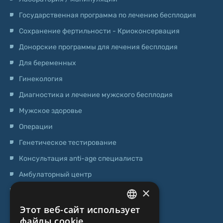
Государственная программа по лечению бесплодия
Сохранение фертильности - Криоконсервация
Донорские программы для лечения бесплодия
Для беременных
Гинекология
Диагностика и лечение мужского бесплодия
Мужское здоровье
Операции
Генетическое тестирование
Консультация anti-age специалиста
Амбулаторный центр
×
Центр стволовых клеток
Этот веб-сайт использует
LATVIAN
О НАС
файлы cookie