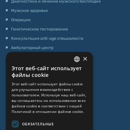
Диагностика и лечение мужского бесплодия
Мужское здоровье
Операции
Генетическое тестирование
Консультация anti-age специалиста
Амбулаторный центр
×
Центр стволовых клеток
Этот веб-сайт использует
LATVIAN
О НАС
файлы cookie
ENGLISH
Этот веб-сайт использует файлы cookie
О клинике
для улучшения взаимодействия с
RUSSIAN
пользователем. Используя наш веб-сайт,
Специалисты
LITHUANIAN
вы соглашаетесь на использование всех
файлов cookie в соответствии с нашей
Цены
NORWEGIAN
Политикой в ​​отношении файлов cookie.
Контакты
ОБЯЗАТЕЛЬНЫЕ
Статьи