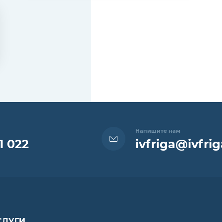
Напишите нам
1 022
ivfriga@ivfrig
СЛУГИ