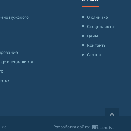
ение мужского
О клинике
Специалисты
Цены
Контакты
ирование
Статьи
-age специалиста
тр
леток
ние
Разработка сайта: