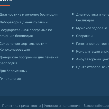
Диагностика и лечение бесплодия
Диагностика и леч
бесплодия
Лаборатория / манипуляции
Мужское здоровье
Государственная программа по
лечению бесплодия
Операции
Сохранение фертильности -
Генетическое тест
Криоконсервация
Консультация anti
Донорские программы для лечения
Амбулаторный цен
бесплодия
Центр стволовых к
Для беременных
Гинекология
Политика приватности
|
Условия и положения
|
Видеонаблюде