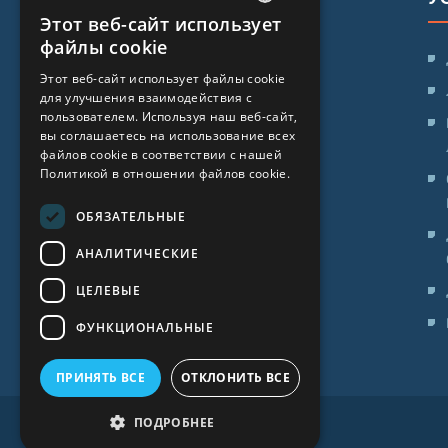
Этот веб-сайт использует
LATVIAN
файлы cookie
SIA "iVF Riga"
ENGLISH
Этот веб-сайт использует файлы cookie
ул. Заля 1, Рига, Латвия
для улучшения взаимодействия с
RUSSIAN
пользователем. Используя наш веб-сайт,
Время работы клиники::
LITHUANIAN
вы соглашаетесь на использование всех
файлов cookie в соответствии с нашей
Пн. - Пт.: 09:00 - 17:00
NORWEGIAN
Политикой в ​​отношении файлов cookie.
Сб: Выходной
ОБЯЗАТЕЛЬНЫЕ
Вс: Выходной
АНАЛИТИЧЕСКИЕ
ЦЕЛЕВЫЕ
ФУНКЦИОНАЛЬНЫЕ
ПРИНЯТЬ ВСЕ
ОТКЛОНИТЬ ВСЕ
ПОДРОБНЕЕ
Все права защищены 2026, iVF Riga.