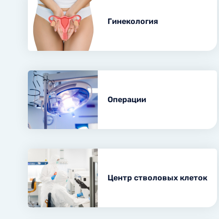
Гинеко
Услуги, финансируемые
ультра
государством
Гинекология
Оценка
Лица, освобожденные от
труб
пациентских взносов
Спира
Диагно
Полипэ
канала
Операции
Кольпо
Центр стволовых клеток