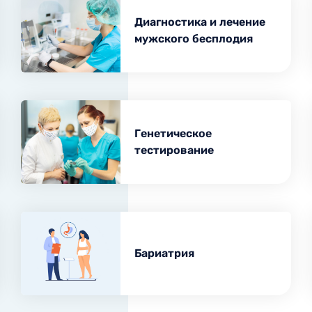
логическая
Диагностика бесплодия
Диагностика и лечение
сонография
Диагностика онкологии
мужского бесплодия
 проходимости маточных
Генетика стиля жизни Vi
Genomics
ли
стическая гистероскопия
ктомия цервикального
Генетическое
скопия
тестирование
Бариатрия