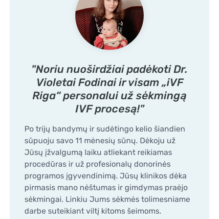
"Noriu nuoširdžiai padėkoti Dr.
Violetai Fodinai ir visam „iVF
Riga“ personalui už sėkmingą
IVF procesą!"
Po trijų bandymų ir sudėtingo kelio šiandien
sūpuoju savo 11 mėnesių sūnų. Dėkoju už
Jūsų įžvalgumą laiku atliekant reikiamas
procedūras ir už profesionalų donorinės
programos įgyvendinimą. Jūsų klinikos dėka
pirmasis mano nėštumas ir gimdymas praėjo
sėkmingai. Linkiu Jums sėkmės tolimesniame
darbe suteikiant viltį kitoms šeimoms.