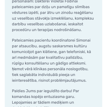
personālam: Dakterei Violetai Fodinai
pateicamies par dziļu un pamatīgu slimības
vēstures izpēti, par ātru un zinošu reaģēšanu
uz veselības stāvokļa izmeklēšanu, kompleksu
darbību veselības uzlabošanai, ieskaitot
procedūru un terapijas nodrošināšanu.
Pateicamies pacientu koordinatorei Simonai
par atsaucību, augstu saskarsmes kultūru
komunicējot gan klātiene, gan telefoniski, kā
arī medmāsām par kvalitatīvu palīdzību,
rūpīgu konsultēšanu un gādīgo attieksmi.
Ņemot vērā klīnikas personāla noslogotību,
tiek saglabāta individuālā pieeja un
ieinteresētība, risinot problēmjautājumus.
Paldies Jums par ieguldīto darbu! Par
komandas kopējo entuziasma garu.
Lepojamies ar tādiem mediķiem un