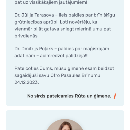
pat uz vissīkākajiem jautājumiem!
Dr. Jūlija Tarasova – liels paldies par brīnišķīgu
grūtniecības aprūpi! Ļoti novērtēju, ka
vienmēr bijāt gatava sniegt mierinājumu pat
brīvdienās!
Dr. Dmitrijs Poļaks – paldies par maģiskajām
adatiņām – acīmredzot palīdzēja!!!
Pateicoties Jums, mūsu ģimenē esam beidzot
sagaidījuši savu Otro Pasaules Brīnumu
24.12.2023.
No sirds pateicamies Rūta un ģimene.