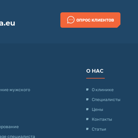
ОПРОС КЛИЕНТОВ
a.eu
О НАС
ение мужского
О клинике
Специалисты
Цены
Контакты
ирование
Статьи
-age специалиста