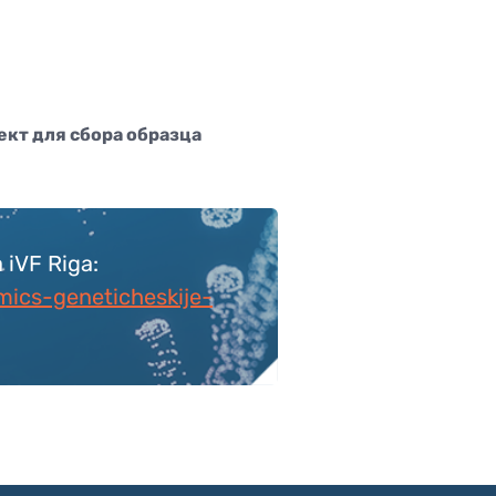
ект для сбора образца
iVF Riga:
omics-geneticheskije-