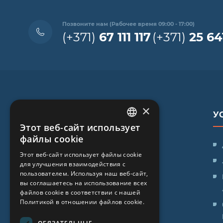
Позвоните нам (Рабочее время 09:00 - 17:00)
(+371)
67 111 117
(+371)
25 64
×
У
Этот веб-сайт использует
LATVIAN
файлы cookie
SIA "iVF Riga"
ENGLISH
Этот веб-сайт использует файлы cookie
ул. Заля 1, Рига, Латвия
для улучшения взаимодействия с
RUSSIAN
пользователем. Используя наш веб-сайт,
Время работы клиники::
LITHUANIAN
вы соглашаетесь на использование всех
файлов cookie в соответствии с нашей
Пн. - Пт.: 09:00 - 17:00
NORWEGIAN
Политикой в ​​отношении файлов cookie.
Сб: Выходной