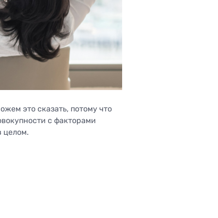
Трансректальное исследование
простаты (ТРУЗИ)
Ультразвуковая диагностика для
va
беременных
ожем это сказать, потому что
совокупности с факторами
 целом.