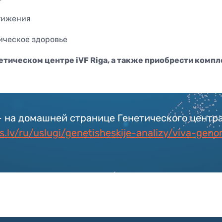
тижения
ическое здоровье
етическом центре iVF Riga, а также приобрести компл
на домашней странице Генетического центра 
s.lv/ru/uslugi/genetisheskije-analizy/viva-gen