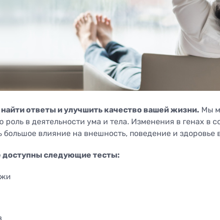
логическая
Диагностика бесплодия
сонография
Диагностика онкологии
 проходимости маточных
Генетика стиля жизни Vi
Genomics
ли
стическая гистероскопия
ктомия цервикального
скопия
 найти ответы и улучшить качество вашей жизни.
Мы м
 роль в деятельности ума и тела. Изменения в генах в 
 большое влияние на внешность, поведение и здоровье в
е доступны следующие тесты:
ожи
в