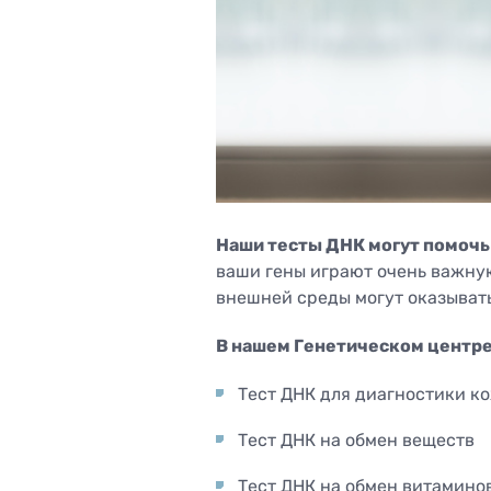
Гинеко
Услуги, финансируемые
ультра
государством
Оценка
Лица, освобожденные от
труб
пациентских взносов
Спира
Диагно
Полипэ
канала
Кольпо
Наши тесты ДНК могут помочь
ваши гены играют очень важную
внешней среды могут оказывать
В нашем Генетическом центр
Тест ДНК для диагностики к
Тест ДНК на обмен веществ
Тест ДНК на обмен витамино