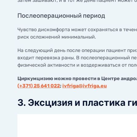
затем зашивают, и в тот же день пациент может 
Послеоперационный период
Чувство дискомфорта может сохраняться в тече
риск осложнений минимальный.
На следующий день после операции пациент прих
входит перевязка раны. В послеоперационный пер
физической активности и воздерживаться от пол
Циркумцизию можно провести в Центре андроло
(+371) 25 641 022
;
ivfriga@ivfriga.eu
3. Эксцизия и пластика 