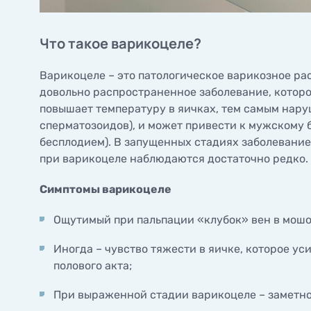
Гинеко
Услуги, финансируемые
ультра
государством
Что такое варикоцеле?
Оценка
Лица, освобожденные от
труб
пациентских взносов
Варикоцеле – это патологическое варикозное ра
Спира
довольно распространенное заболевание, которо
Диагно
повышает температуру в яичках, тем самым нар
Полипэ
сперматозоидов), и может привести к мужскому 
канала
бесплодием). В запущенных стадиях заболевани
Кольпо
при варикоцеле наблюдаются достаточно редко.
Симптомы варикоцеле
Ощутимый при пальпации «клубок» вен в мошо
Иногда – чувство тяжести в яичке, которое ус
полового акта;
При выраженной стадии варикоцеле – заметно