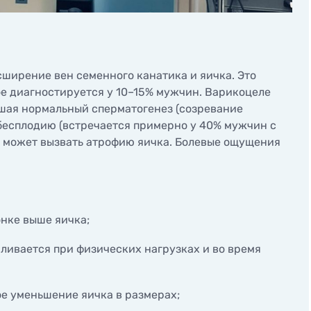
логическая
Диагностика бесплодия
сонография
Диагностика онкологии
 проходимости маточных
Генетика стиля жизни Vi
Genomics
сширение вен семенного канатика и яичка. Это
ли
е диагностируется у 10–15% мужчин. Варикоцеле
стическая гистероскопия
ушая нормальный сперматогенез (созревание
ктомия цервикального
бесплодию (встречается примерно у 40% мужчин с
е может вызвать атрофию яичка. Болевые ощущения
скопия
нке выше яичка;
иливается при физических нагрузках и во время
е уменьшение яичка в размерах;