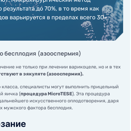
результата до 70%, в то время как
ов варьируется в пределах всего 30–
о бесплодия (азооспермия)
ние не только при лечении варикоцеле, но и в тех
ствуют в эякуляте (азооспермия).
 класса, специалисты могут выполнить прицельный
й яичка (
процедура MicroTESE
). Эта процедура
дальнейшего искусственного оплодотворения, даря
х мужского фактора бесплодия.
езание