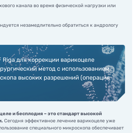
ахового канала во время физической нагрузки или
ндуется незамедлительно обратиться к андрологу
F Riga для коррекции варикоцеле
рургический метод с использованием
скопа высоких разрешений (операция
еле и бесплодия – это стандарт высокой
и.
Сегодня эффективное лечение варикоцеле уже
пользование специального микроскопа обеспечивает