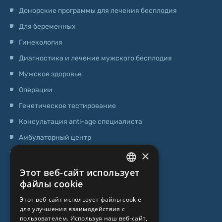
Донорские программы для лечения бесплодия
Для беременных
Гинекология
Диагностика и лечение мужского бесплодия
Мужское здоровье
Операции
Генетическое тестирование
Консультация anti-age специалиста
Амбулаторный центр
×
Центр стволовых клеток
Этот веб-сайт использует
LATVIAN
О НАС
файлы cookie
ENGLISH
Этот веб-сайт использует файлы cookie
О клинике
для улучшения взаимодействия с
RUSSIAN
пользователем. Используя наш веб-сайт,