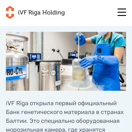
+371 67 111 117
RU
+371 25 641 022
+371 67 111 117
RU
+371 25 641 022
О НАС
LV
О НАС
ЛЕЧЕНИЕ
EN
ЛЕЧЕНИЕ
ВАША ПРОГРАММА
LT
ВАША ПРОГРАММА
iVF Riga открыла первый официальный
НАЧНИТЕ СЕЙЧАС
SE
НАЧНИТЕ СЕЙЧАС
Банк генетического материала в странах
ПОЛЕЗНО
NO
Балтии. Это специально оборудованная
ПОЛЕЗНО
ЦЕНЫ
морозильная камера, где хранятся
ЦЕНЫ