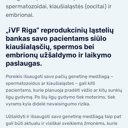
KONTAKTAI
spermatozoidai, kiaušialąstės (oocitai) ir
KONTAKTAI
embrionai.
„iVF Riga“ reprodukcinių ląstelių
bankas savo pacientams siūlo
kiaušialąsčių, spermos bei
embrionų užšaldymo ir laikymo
paslaugas.
Poreikis išsaugoti savo pačių genetinę medžiagą –
spermatozoidus ar kiaušialąstes – gali kilti
pacientams, kurie planuoja pradėti vėžio ar kitų sunkių
ligų gydymą. Po šių ligų gydymo tiek moterims, tiek
vyrams kyla didelė nevaisingumo rizika.
Užšaldyti ir išsaugoti savo genetinę medžiagą taip pat
gali būti aktualu ir visiškai sveikiems žmonėms, kurie