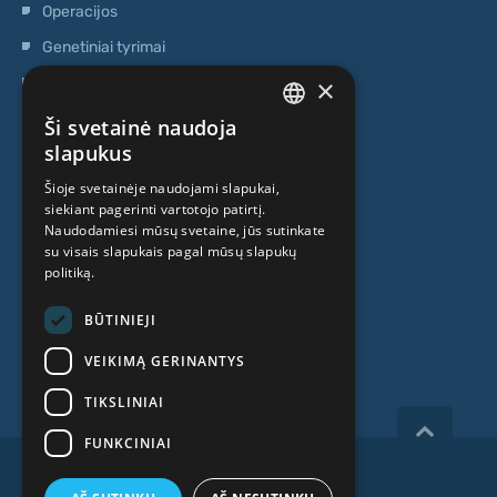
Operacijos
Genetiniai tyrimai
×
Ambulatorinis centras
Kamieninių ląstelių centras
Ši svetainė naudoja
LATVIAN
slapukus
APIE MUS
ENGLISH
Šioje svetainėje naudojami slapukai,
siekiant pagerinti vartotojo patirtį.
RUSSIAN
Naudodamiesi mūsų svetaine, jūs sutinkate
Kas mes esame
LITHUANIAN
su visais slapukais pagal mūsų slapukų
politiką.
Specialistai
NORWEGIAN
Kainos
BŪTINIEJI
Kontaktai
VEIKIMĄ GERINANTYS
TIKSLINIAI
FUNKCINIAI
Copyright 2026, iVF Riga.