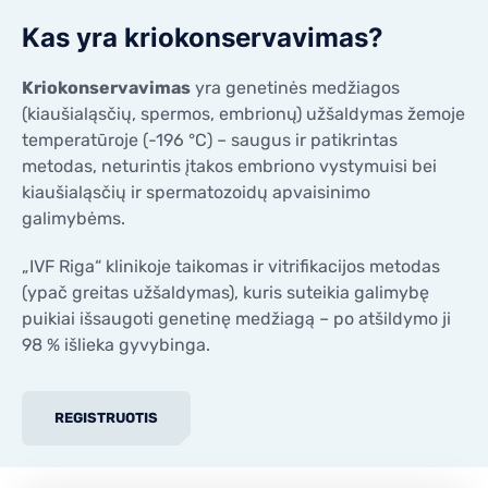
Kas yra kriokonservavimas?
Kriokonservavimas
yra genetinės medžiagos
(kiaušialąsčių, spermos, embrionų) užšaldymas žemoje
temperatūroje (-196 °C) – saugus ir patikrintas
metodas, neturintis įtakos embriono vystymuisi bei
kiaušialąsčių ir spermatozoidų apvaisinimo
galimybėms.
„IVF Riga“ klinikoje taikomas ir vitrifikacijos metodas
(ypač greitas užšaldymas), kuris suteikia galimybę
puikiai išsaugoti genetinę medžiagą – po atšildymo ji
98 % išlieka gyvybinga.
REGISTRUOTIS