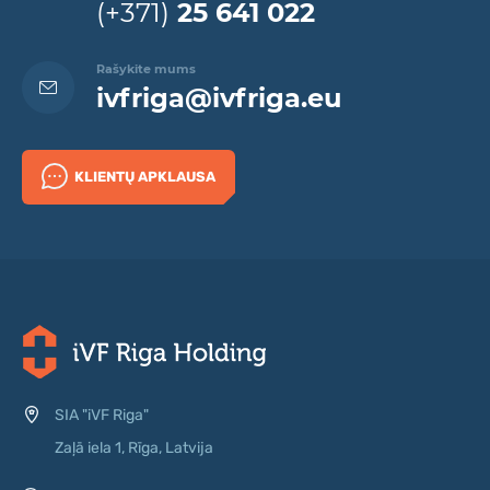
(+371)
25 641 022
Rašykite mums
ivfriga@ivfriga.eu
KLIENTŲ APKLAUSA
SIA "iVF Riga"
Zaļā iela 1, Rīga, Latvija