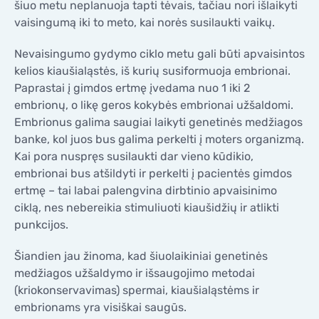
šiuo metu neplanuoja tapti tėvais, tačiau nori išlaikyti
vaisingumą iki to meto, kai norės susilaukti vaikų.
Nevaisingumo gydymo ciklo metu gali būti apvaisintos
kelios kiaušialąstės, iš kurių susiformuoja embrionai.
Paprastai į gimdos ertmę įvedama nuo 1 iki 2
embrionų, o likę geros kokybės embrionai užšaldomi.
Embrionus galima saugiai laikyti genetinės medžiagos
banke, kol juos bus galima perkelti į moters organizmą.
Kai pora nuspręs susilaukti dar vieno kūdikio,
embrionai bus atšildyti ir perkelti į pacientės gimdos
ertmę – tai labai palengvina dirbtinio apvaisinimo
ciklą, nes nebereikia stimuliuoti kiaušidžių ir atlikti
punkcijos.
Šiandien jau žinoma, kad šiuolaikiniai genetinės
medžiagos užšaldymo ir išsaugojimo metodai
(kriokonservavimas) spermai, kiaušialąstėms ir
embrionams yra visiškai saugūs.