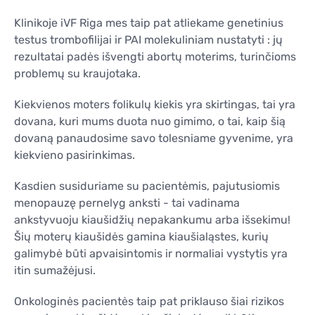
Klinikoje iVF Riga mes taip pat atliekame genetinius
testus trombofilijai ir PAI molekuliniam nustatyti : jų
rezultatai padės išvengti abortų moterims, turinčioms
problemų su kraujotaka.
Kiekvienos moters folikulų kiekis yra skirtingas, tai yra
dovana, kuri mums duota nuo gimimo, o tai, kaip šią
dovaną panaudosime savo tolesniame gyvenime, yra
kiekvieno pasirinkimas.
Kasdien susiduriame su pacientėmis, pajutusiomis
menopauzę pernelyg anksti - tai vadinama
ankstyvuoju kiaušidžių nepakankumu arba išsekimu!
Šių moterų kiaušidės gamina kiaušialąstes, kurių
galimybė būti apvaisintomis ir normaliai vystytis yra
itin sumažėjusi.
Onkologinės pacientės taip pat priklauso šiai rizikos