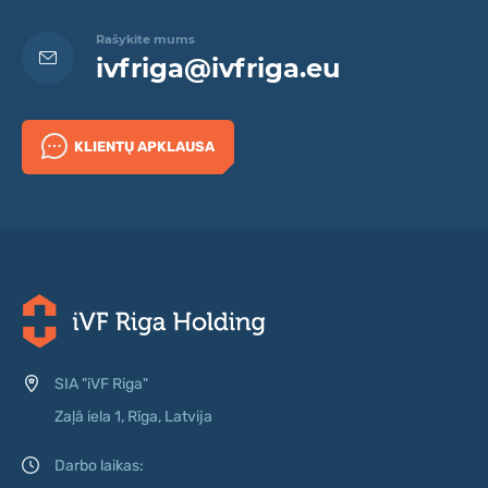
Rašykite mums
ivfriga@ivfriga.eu
KLIENTŲ APKLAUSA
SIA "iVF Riga"
Zaļā iela 1, Rīga, Latvija
Darbo laikas: