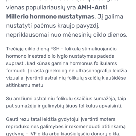
KONTAKTAI
vienas populiariausių yra
AMH-Anti
KONTAKTAI
Millerio hormono nustatymas
. Jį galima
nustatyti paėmus kraujo pavyzdį,
nepriklausomai nuo mėnesinių ciklo dienos.
Trečiąją ciklo dieną FSH - folikulą stimuliuojančio
hormono ir estradiolio lygio nustatymas padeda
suprasti, kad kūnas gamina hormonus folikulams
formuoti. Įprasta ginekologinė ultrasonografija leidžia
vizualiai įvertinti astralinių folikulų skaičių kiaušidėse
atitinkamu metu.
Su amžiumi astralinių folikulų skaičius sumažėja, taip
pat sumažėja ir galimybių šiuos folikulus apvaisinti.
Gauti rezultatai leidžia gydytojui įvertinti moters
reprodukcines galimybes ir rekomenduoti atitinkamą
gydymą - IVF ciklą arba kiaušialąsčių donorų ciklą.