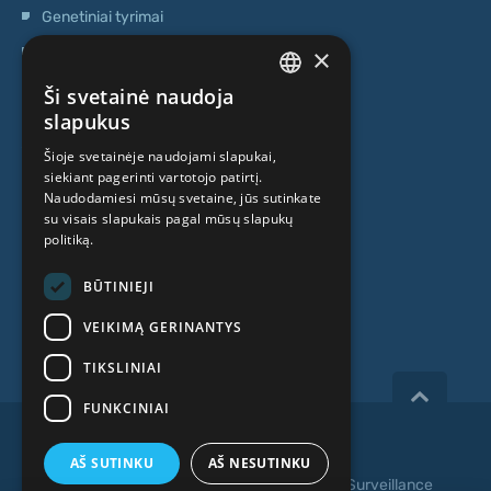
Genetiniai tyrimai
×
Ambulatorinis centras
Kamieninių ląstelių centras
Ši svetainė naudoja
LATVIAN
slapukus
APIE MUS
ENGLISH
Šioje svetainėje naudojami slapukai,
siekiant pagerinti vartotojo patirtį.
RUSSIAN
Naudodamiesi mūsų svetaine, jūs sutinkate
Kas mes esame
LITHUANIAN
su visais slapukais pagal mūsų slapukų
politiką.
Specialistai
NORWEGIAN
Kainos
BŪTINIEJI
Kontaktai
VEIKIMĄ GERINANTYS
TIKSLINIAI
FUNKCINIAI
Copyright 2026, iVF Riga.
AŠ SUTINKU
AŠ NESUTINKU
Privatumo politika
|
Terminai ir sąlygos
|
Video Surveillance