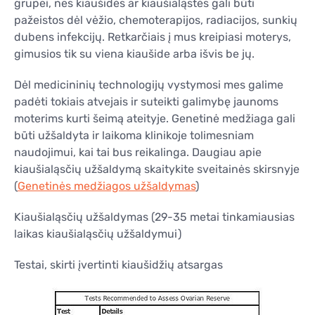
grupei, nes kiaušidės ar kiaušialąstės gali būti
pažeistos dėl vėžio, chemoterapijos, radiacijos, sunkių
dubens infekcijų. Retkarčiais į mus kreipiasi moterys,
gimusios tik su viena kiaušide arba išvis be jų.
Dėl medicininių technologijų vystymosi mes galime
padėti tokiais atvejais ir suteikti galimybę jaunoms
moterims kurti šeimą ateityje. Genetinė medžiaga gali
būti užšaldyta ir laikoma klinikoje tolimesniam
naudojimui, kai tai bus reikalinga. Daugiau apie
kiaušialąsčių užšaldymą skaitykite sveitainės skirsnyje
(
Genetinės medžiagos užšaldymas
)
Kiaušialąsčių užšaldymas (29-35 metai tinkamiausias
laikas kiaušialąsčių užšaldymui)
Testai, skirti įvertinti kiaušidžių atsargas