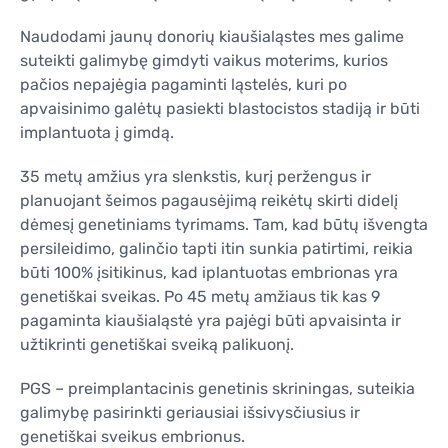
Naudodami jaunų donorių kiaušialąstes mes galime
suteikti galimybę gimdyti vaikus moterims, kurios
pačios nepajėgia pagaminti ląstelės, kuri po
apvaisinimo galėtų pasiekti blastocistos stadiją ir būti
implantuota į gimdą.
35 metų amžius yra slenkstis, kurį peržengus ir
planuojant šeimos pagausėjimą reikėtų skirti didelį
dėmesį genetiniams tyrimams. Tam, kad būtų išvengta
persileidimo, galinčio tapti itin sunkia patirtimi, reikia
būti 100% įsitikinus, kad iplantuotas embrionas yra
genetiškai sveikas. Po 45 metų amžiaus tik kas 9
pagaminta kiaušialąstė yra pajėgi būti apvaisinta ir
užtikrinti genetiškai sveiką palikuonį.
PGS – preimplantacinis genetinis skriningas, suteikia
galimybę pasirinkti geriausiai išsivysčiusius ir
genetiškai sveikus embrionus.