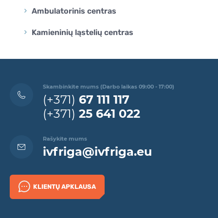
Ambulatorinis centras
Kamieninių ląstelių centras
Skambinkite mums (Darbo laikas 09:00 - 17:00)
(+371)
67 111 117
(+371)
25 641 022
Rašykite mums
ivfriga@ivfriga.eu
KLIENTŲ APKLAUSA