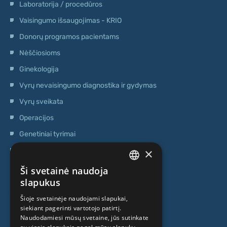
Laboratorija / procedūros
Vaisingumo išsaugojimas - KRIO
Donorų programos pacientams
Nėščiosioms
Ginekologija
Vyrų nevaisingumo diagnostika ir gydymas
Vyrų sveikata
Operacijos
Genetiniai tyrimai
×
Ambulatorinis centras
Kamieninių ląstelių centras
Ši svetainė naudoja
LATVIAN
slapukus
APIE MUS
ENGLISH
Šioje svetainėje naudojami slapukai,
siekiant pagerinti vartotojo patirtį.
RUSSIAN
Naudodamiesi mūsų svetaine, jūs sutinkate
Kas mes esame
LITHUANIAN