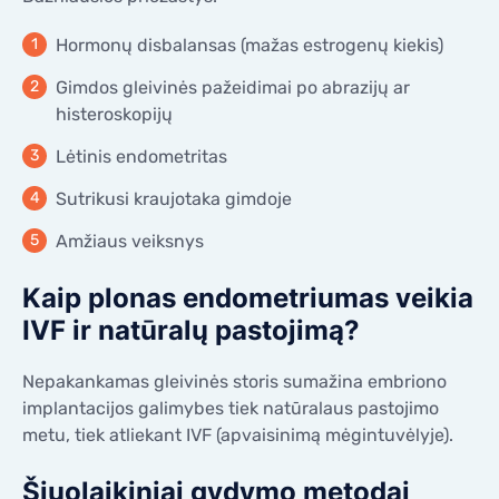
Hormonų disbalansas (mažas estrogenų kiekis)
Gimdos gleivinės pažeidimai po abrazijų ar
histeroskopijų
Lėtinis endometritas
Sutrikusi kraujotaka gimdoje
Amžiaus veiksnys
Kaip plonas endometriumas veikia
IVF ir natūralų pastojimą?
Nepakankamas gleivinės storis sumažina embriono
implantacijos galimybes tiek natūralaus pastojimo
metu, tiek atliekant IVF (apvaisinimą mėgintuvėlyje).
Šiuolaikiniai gydymo metodai