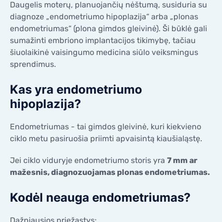
Daugelis moterų, planuojančių nėštumą, susiduria su
KONTAKTAI
diagnoze „endometriumo hipoplazija“ arba „plonas
KONTAKTAI
endometriumas“ (plona gimdos gleivinė). Ši būklė gali
sumažinti embriono implantacijos tikimybę, tačiau
šiuolaikinė vaisingumo medicina siūlo veiksmingus
sprendimus.
Kas yra endometriumo
hipoplazija?
Endometriumas - tai gimdos gleivinė, kuri kiekvieno
ciklo metu pasiruošia priimti apvaisintą kiaušialąstę.
Jei ciklo viduryje endometriumo storis yra
7 mm ar
mažesnis, diagnozuojamas plonas endometriumas.
Kodėl neauga endometriumas?
Dažniausios priežastys: