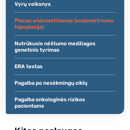
Vyrų veiksnys
Plonas endometriumas (endometriumo
hipoplazija)
Nutrūkusio nėštumo medžiagos
genetinis tyrimas
ERA testas
Pagalba po nesėkmingų ciklų
Pagalba onkologinės rizikos
pacientams