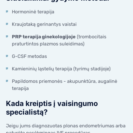
Hormoninė terapija
Kraujotaką gerinantys vaistai
PRP terapija ginekologijoje
(trombocitais
praturtintos plazmos suleidimas)
G-CSF metodas
Kamieninių ląstelių terapija (tyrimų stadijoje)
Papildomos priemonės - akupunktūra, augalinė
terapija
Kada kreiptis į vaisingumo
specialistą?
Jeigu jums diagnozuotas plonas endometriumas arba
patyrėte nesėkmingas IVF procedūras,