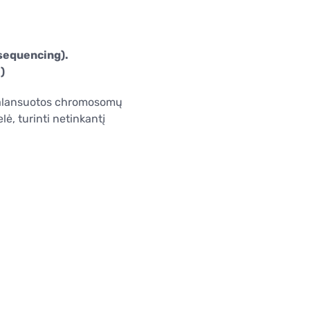
sequencing).
)
ubalansuotos chromosomų
ė, turinti netinkantį