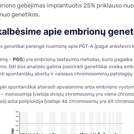
Spermograma (spermos kli
Diagnostinė histeroskopija
 priežiūra
riono gebėjimas implantuotis 25% priklauso nuo
ingumo gydymas donoro
analizė)
ląstėmis
Gimdos kaklelio kanalo po
ų programos
 nuo genetikos.
Išsami spermos analizė
o įsivaikinimas
is pesaras
Sėklidžių ultragarso tyrima
ingumo gydymas donoro
VYRŲ NEVAISINGUMO DIAG
albėsime apie embrionų genet
Vyrų nevaisingumo gydym
IR GYDYMAS
Nedidelės chirurginės opera
Andrologo konsultacija
es genetikai parengė nuomonę apie PGT-A (pagal ankstesni k
OMS
Urologo konsultacijos, diag
gydymas
vimą –
PGS
) yra embrionų testavimo metodas, kurio pagalb
rso tyrimai nėščiosioms
Seksologo konsultacija
mo. Dėl šios analizės galima pasirinkti genetiškai sveiką emb
D ultragarso tyrimas
i spontaniškų abortų ir vaisiaus chromosominių patologijų r
Vyrų nevaisingumo diagno
 rizikos nėštumas
Spermograma (spermos kli
ų priežiūra
li spontaniškai atsirasti apvaisinimo arba embriono vystymo
analizė)
jų programos
– monosomija (vietoje dviejų chromosomų yra viena chromoso
Išsami spermos analizė
) arba poliploidija (vietoje 46 chromosomų yra 69 chromo
nis pesaras
Sėklidžių ultragarso tyrim
Vyrų nevaisingumo gydy
Nedidelės chirurginės oper