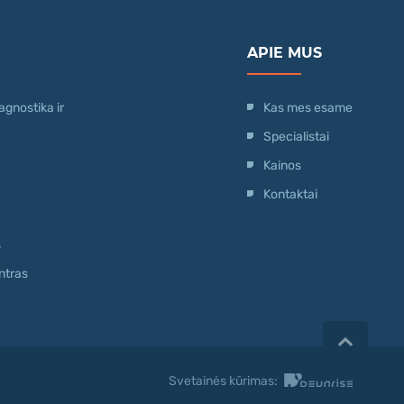
APIE MUS
gnostika ir
Kas mes esame
Specialistai
Kainos
Kontaktai
s
ntras
Svetainės kūrimas: