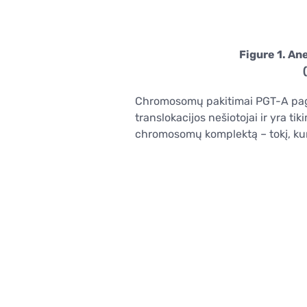
Figure 1. A
Chromosomų pakitimai PGT-A pagal
translokacijos nešiotojai ir yra t
chromosomų komplektą – tokį, kur