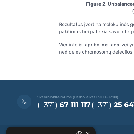
Figure 2. Unbalance
Rezultatus įvertina molekulinės ge
pakitimus bei pateikia savo interp
Vieninteliai apribojimai analize
nedidelės chromosomų delecijos, 
Skambinkite mums (Darbo laikas 09:00 - 17:00)
(+371)
67 111 117
(+371)
25 64
×