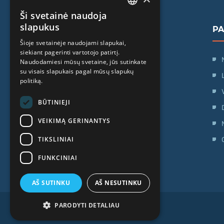
Ši svetainė naudoja
LATVIAN
slapukus
P
ENGLISH
Šioje svetainėje naudojami slapukai,
siekiant pagerinti vartotojo patirtį.
RUSSIAN
SIA "iVF Riga"
Naudodamiesi mūsų svetaine, jūs sutinkate
LITHUANIAN
Zaļā iela 1, Rīga, Latvija
su visais slapukais pagal mūsų slapukų
politiką.
NORWEGIAN
Darbo laikas:
BŪTINIEJI
Pir. - Pen.: 09:00 - 17:00
VEIKIMĄ GERINANTYS
Šeštadienį: Laisvadienis
Sekmadienis: Laisvadienis
TIKSLINIAI
FUNKCINIAI
AŠ SUTINKU
AŠ NESUTINKU
PARODYTI DETALIAU
Copyright 2026, iVF Riga.