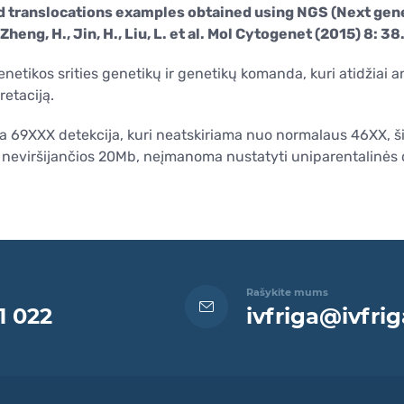
d translocations examples obtained using NGS (Next gen
(Zheng, H., Jin, H., Liu, L. et al. Mol Cytogenet (2015) 8: 38.
netikos srities genetikų ir genetikų komanda, kuri atidžiai a
retaciją.
i yra 69XXX detekcija, kuri neatskiriama nuo normalaus 46XX
neviršijančios 20Mb, neįmanoma nustatyti uniparentalinės di
Rašykite mums
1 022
ivfriga@ivfrig