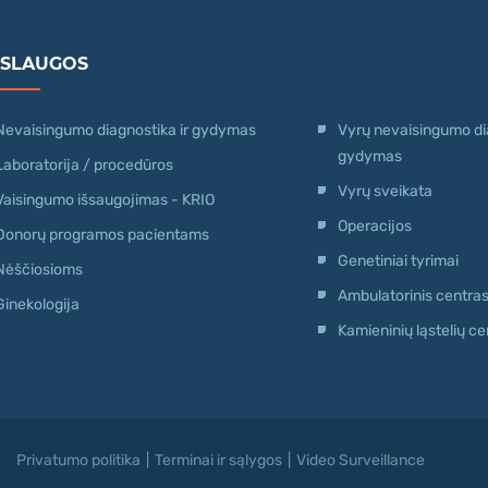
ASLAUGOS
Nevaisingumo diagnostika ir gydymas
Vyrų nevaisingumo dia
gydymas
Laboratorija / procedūros
Vyrų sveikata
Vaisingumo išsaugojimas - KRIO
Operacijos
Donorų programos pacientams
Genetiniai tyrimai
Nėščiosioms
Ambulatorinis centra
Ginekologija
Kamieninių ląstelių ce
Privatumo politika
|
Terminai ir sąlygos
|
Video Surveillance