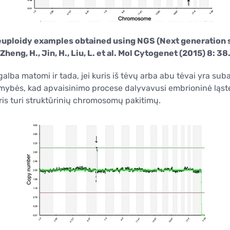
neuploidy examples obtained using NGS (Next generation 
(Zheng, H., Jin, H., Liu, L. et al. Mol Cytogenet (2015) 8: 38.
ba matomi ir tada, jei kuris iš tėvų arba abu tėvai yra s
ikimybės, kad apvaisinimo procese dalyvavusi embrioninė ląstel
is turi struktūrinių chromosomų pakitimų.