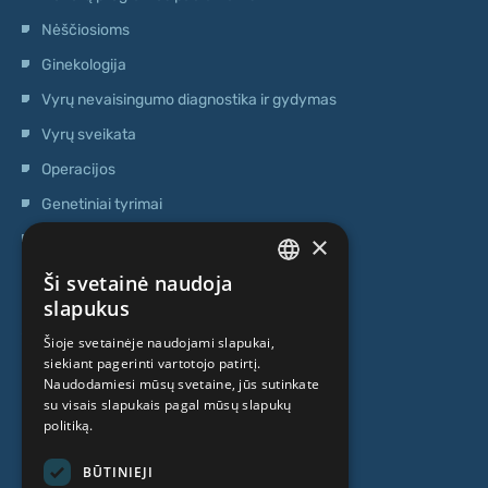
Nėščiosioms
Ginekologija
Vyrų nevaisingumo diagnostika ir gydymas
Vyrų sveikata
Operacijos
Genetiniai tyrimai
×
Ambulatorinis centras
Kamieninių ląstelių centras
Ši svetainė naudoja
LATVIAN
slapukus
APIE MUS
ENGLISH
Šioje svetainėje naudojami slapukai,
siekiant pagerinti vartotojo patirtį.
RUSSIAN
Naudodamiesi mūsų svetaine, jūs sutinkate
Kas mes esame
LITHUANIAN
su visais slapukais pagal mūsų slapukų
politiką.
Specialistai
NORWEGIAN
Kainos
BŪTINIEJI