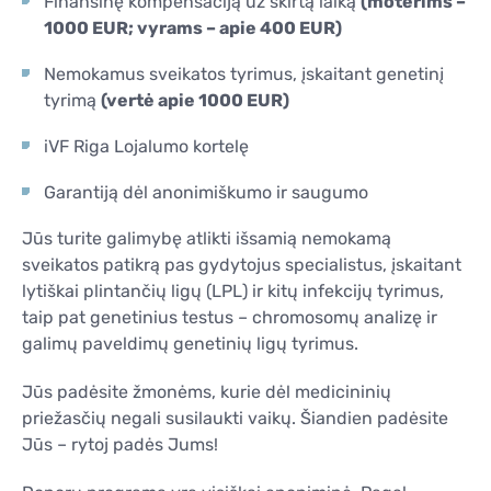
Finansinę kompensaciją už skirtą laiką
(moterims –
KONTAKTAI
1000 EUR; vyrams – apie 400 EUR)
KONTAKTAI
Nemokamus sveikatos tyrimus, įskaitant genetinį
tyrimą
(vertė apie 1000 EUR)
iVF Riga Lojalumo kortelę
Garantiją dėl anonimiškumo ir saugumo
Jūs turite galimybę atlikti išsamią nemokamą
sveikatos patikrą pas gydytojus specialistus, įskaitant
lytiškai plintančių ligų (LPL) ir kitų infekcijų tyrimus,
taip pat genetinius testus – chromosomų analizę ir
galimų paveldimų genetinių ligų tyrimus.
Jūs padėsite žmonėms, kurie dėl medicininių
priežasčių negali susilaukti vaikų. Šiandien padėsite
Jūs – rytoj padės Jums!