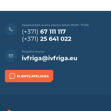
Skambinkite mums (Darbo laikas 09:00 - 17:00)
(+371)
67 111 117
(+371)
25 641 022
Rašykite mums
ivfriga@ivfriga.eu
KLIENTŲ APKLAUSA