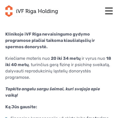
Klinikoje iVF Riga nevaisingumo gydymo
programose plačiai taikoma kiaušialąsčių ir
+371 67 111 117
LT
spermos donorystė.
+371 25 641 022
+371 67 111 117
LT
+371 25 641 022
Kviečiame moteris nuo
20 iki 34 metų
ir vyrus nuo
18
APIE MUS
LV
iki 40 metų
, turinčius gerą fizinę ir psichinę sveikatą,
APIE MUS
dalyvauti reprodukcinių ląstelių donorystės
GYDYMAS
EN
GYDYMAS
programose.
JŪSŲ PROGRAMA
RU
JŪSŲ PROGRAMA
Tapkite angelu sargu šeimai, kuri svajoja apie
PRADĖKITE DABAR!
vaiką!
SE
PRADĖKITE DABAR!
NAUDINGI STRAIPSNIAI
NO
Ką Jūs gausite:
NAUDINGI STRAIPSNIAI
KAINOS
KAINOS