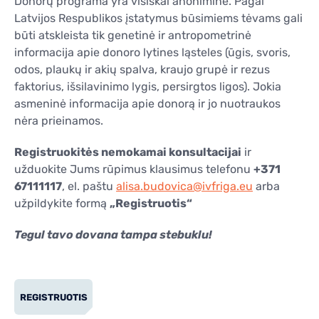
Donorų programa yra visiškai anoniminė. Pagal
Latvijos Respublikos įstatymus būsimiems tėvams gali
būti atskleista tik genetinė ir antropometrinė
informacija apie donoro lytines ląsteles (ūgis, svoris,
odos, plaukų ir akių spalva, kraujo grupė ir rezus
faktorius, išsilavinimo lygis, persirgtos ligos). Jokia
asmeninė informacija apie donorą ir jo nuotraukos
nėra prieinamos.
Registruokitės nemokamai konsultacijai
ir
užduokite Jums rūpimus klausimus telefonu
+371
67111117
, el. paštu
alisa.budovica@ivfriga.eu
arba
užpildykite formą
„Registruotis“
Tegul tavo dovana tampa stebuklu!
REGISTRUOTIS