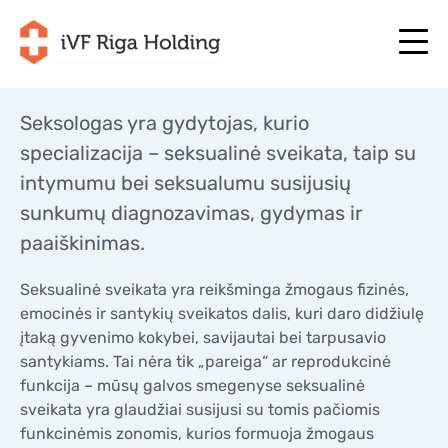
Seksologas yra gydytojas, kurio
specializacija – seksualinė sveikata, taip su
+371 67 111 117
LT
intymumu bei seksualumu susijusių
+371 25 641 022
+371 67 111 117
LT
+371 25 641 022
sunkumų diagnozavimas, gydymas ir
APIE MUS
paaiškinimas.
LV
APIE MUS
GYDYMAS
EN
Seksualinė sveikata yra reikšminga žmogaus fizinės,
GYDYMAS
JŪSŲ PROGRAMA
emocinės ir santykių sveikatos dalis, kuri daro didžiulę
RU
JŪSŲ PROGRAMA
įtaką gyvenimo kokybei, savijautai bei tarpusavio
PRADĖKITE DABAR!
santykiams. Tai nėra tik „pareiga“ ar reprodukcinė
SE
PRADĖKITE DABAR!
funkcija – mūsų galvos smegenyse seksualinė
NAUDINGI STRAIPSNIAI
NO
NAUDINGI STRAIPSNIAI
sveikata yra glaudžiai susijusi su tomis pačiomis
KAINOS
funkcinėmis zonomis, kurios formuoja žmogaus
KAINOS