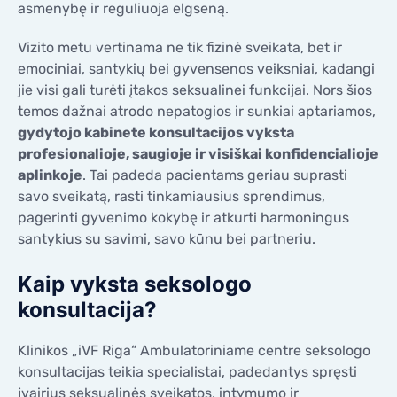
asmenybę ir reguliuoja elgseną.
KONTAKTAI
KONTAKTAI
Vizito metu vertinama ne tik fizinė sveikata, bet ir
emociniai, santykių bei gyvensenos veiksniai, kadangi
jie visi gali turėti įtakos seksualinei funkcijai. Nors šios
temos dažnai atrodo nepatogios ir sunkiai aptariamos,
gydytojo kabinete konsultacijos vyksta
profesionalioje, saugioje ir visiškai konfidencialioje
aplinkoje
. Tai padeda pacientams geriau suprasti
savo sveikatą, rasti tinkamiausius sprendimus,
pagerinti gyvenimo kokybę ir atkurti harmoningus
santykius su savimi, savo kūnu bei partneriu.
Kaip vyksta seksologo
konsultacija?
Klinikos „iVF Riga“ Ambulatoriniame centre seksologo
konsultacijas teikia specialistai, padedantys spręsti
įvairius seksualinės sveikatos, intymumo ir