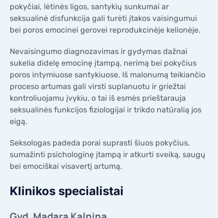
pokyčiai, lėtinės ligos, santykių sunkumai ar
seksualinė disfunkcija gali turėti įtakos vaisingumui
bei poros emocinei gerovei reprodukcinėje kelionėje.
Nevaisingumo diagnozavimas ir gydymas dažnai
sukelia didelę emocinę įtampą, nerimą bei pokyčius
poros intymiuose santykiuose. Iš malonumą teikiančio
proceso artumas gali virsti suplanuotu ir griežtai
kontroliuojamu įvykiu, o tai iš esmės prieštarauja
seksualinės funkcijos fiziologijai ir trikdo natūralią jos
eigą.
Seksologas padeda porai suprasti šiuos pokyčius,
sumažinti psichologinę įtampą ir atkurti sveiką, saugų
bei emociškai visavertį artumą.
Klinikos specialistai
Gyd. Madara Kalniņa