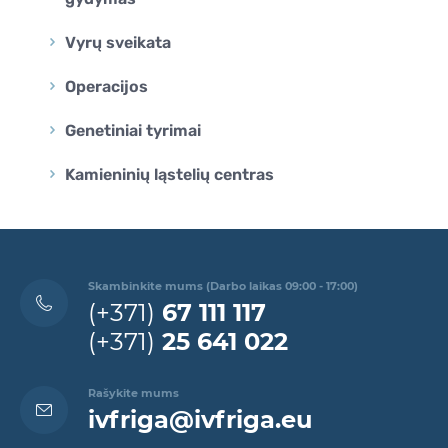
Vyrų sveikata
Operacijos
Genetiniai tyrimai
Kamieninių ląstelių centras
Skambinkite mums (Darbo laikas 09:00 - 17:00)
(+371)
67 111 117
(+371)
25 641 022
Rašykite mums
ivfriga@ivfriga.eu