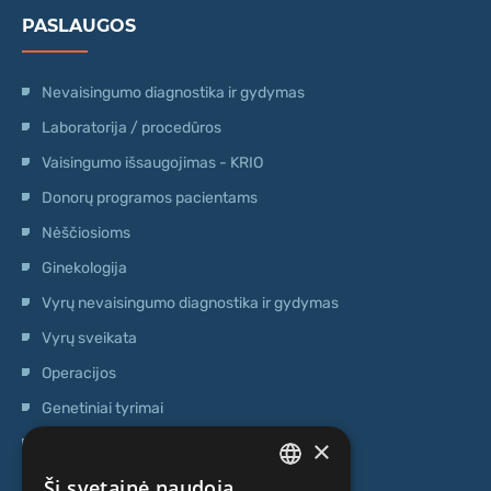
PASLAUGOS
Nevaisingumo diagnostika ir gydymas
Laboratorija / procedūros
Vaisingumo išsaugojimas - KRIO
Donorų programos pacientams
Nėščiosioms
Ginekologija
Vyrų nevaisingumo diagnostika ir gydymas
Vyrų sveikata
Operacijos
Genetiniai tyrimai
×
Ambulatorinis centras
Kamieninių ląstelių centras
Ši svetainė naudoja