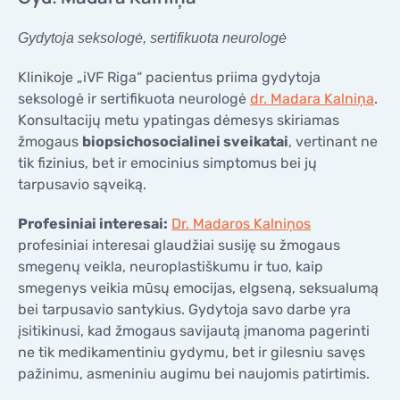
Gydytoja seksologė, sertifikuota neurologė
Klinikoje „iVF Riga“ pacientus priima gydytoja
seksologė ir sertifikuota neurologė
dr. Madara Kalniņa
.
Konsultacijų metu ypatingas dėmesys skiriamas
žmogaus
biopsichosocialinei sveikatai
, vertinant ne
tik fizinius, bet ir emocinius simptomus bei jų
tarpusavio sąveiką.
Profesiniai interesai:
Dr. Madaros Kalniņos
profesiniai interesai glaudžiai susiję su žmogaus
smegenų veikla, neuroplastiškumu ir tuo, kaip
smegenys veikia mūsų emocijas, elgseną, seksualumą
bei tarpusavio santykius. Gydytoja savo darbe yra
įsitikinusi, kad žmogaus savijautą įmanoma pagerinti
ne tik medikamentiniu gydymu, bet ir gilesniu savęs
pažinimu, asmeniniu augimu bei naujomis patirtimis.