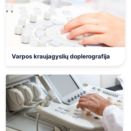
Varpos kraujagyslių doplerografija