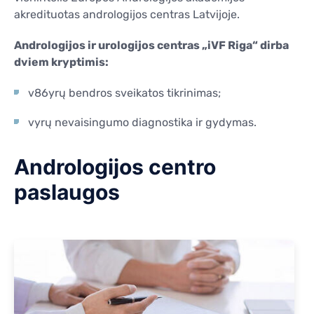
KONTAKTAI
akredituotas andrologijos centras Latvijoje.
KONTAKTAI
Andrologijos ir urologijos centras „iVF Riga“ dirba
dviem kryptimis:
v86yrų bendros sveikatos tikrinimas;
vyrų nevaisingumo diagnostika ir gydymas.
Andrologijos centro
paslaugos