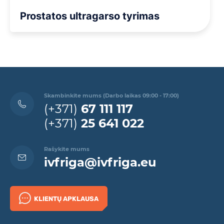
Prostatos ultragarso tyrimas
Skambinkite mums (Darbo laikas 09:00 - 17:00)
(+371)
67 111 117
(+371)
25 641 022
Rašykite mums
ivfriga@ivfriga.eu
KLIENTŲ APKLAUSA