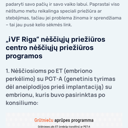
padaryti savo pačių ir savo vaiko labui. Paprastai viso
KONTAKTAI
KONTAKTAI
nėštumo metu reikalinga speciali priežiūra ar
stebėjimas, tačiau jei problema žinoma ir sprendžiama
– tai jau pusė kelio sėkmės link.
„iVF Riga“ nėščiųjų priežiūros
centro nėščiųjų priežiūros
programos
1. Nėščiosioms po ET (embriono
perkėlimo) su PGT-A (genetinis tyrimas
dėl aneiplodijos prieš implantaciją) su
embrionu, kuris buvo pasirinktas po
konsiliumo: