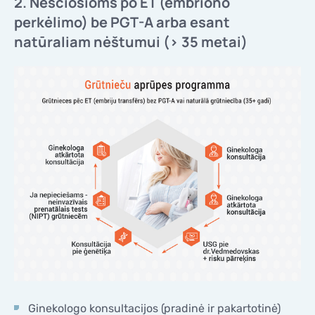
2. Nėščiosioms po ET (embriono
perkėlimo) be PGT-A arba esant
natūraliam nėštumui (> 35 metai)
Ginekologo konsultacijos (pradinė ir pakartotinė)