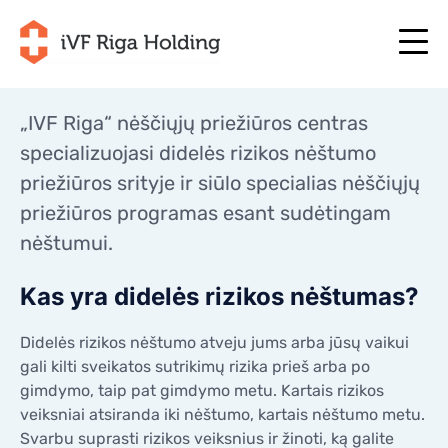
„IVF Riga“ nėščiųjų priežiūros centras
specializuojasi didelės rizikos nėštumo
+371 67 111 117
LT
priežiūros srityje ir siūlo specialias nėščiųjų
+371 25 641 022
+371 67 111 117
LT
+371 25 641 022
priežiūros programas esant sudėtingam
APIE MUS
nėštumui.
LV
APIE MUS
GYDYMAS
EN
GYDYMAS
Kas yra didelės rizikos nėštumas?
JŪSŲ PROGRAMA
RU
JŪSŲ PROGRAMA
Didelės rizikos nėštumo atveju jums arba jūsų vaikui
PRADĖKITE DABAR!
SE
gali kilti sveikatos sutrikimų rizika prieš arba po
PRADĖKITE DABAR!
NAUDINGI STRAIPSNIAI
gimdymo, taip pat gimdymo metu. Kartais rizikos
NO
NAUDINGI STRAIPSNIAI
veiksniai atsiranda iki nėštumo, kartais nėštumo metu.
KAINOS
Svarbu suprasti rizikos veiksnius ir žinoti, ką galite
KAINOS