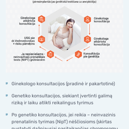
Ginekologo konsultacijos (pradinė ir pakartotinė)
Genetiko konsultacijos, siekiant įvertinti galimą
riziką ir laiku atlikti reikalingus tyrimus
Po genetiko konsultacijos, jei reikia – neinvazinis
prenatalinis tyrimas (NipT) nėščiosioms (skirtas
nustatyti dažniausiai pasitaikančias chromosomų