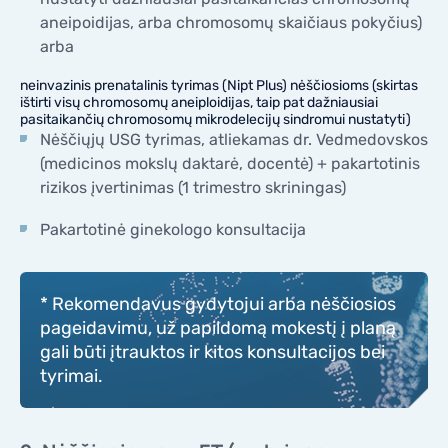
aneipoidijas, arba chromosomų skaičiaus pokyčius)
arba
neinvazinis prenatalinis tyrimas (Nipt Plus) nėščiosioms (skirtas
ištirti visų chromosomų aneiploidijas, taip pat dažniausiai
pasitaikančių chromosomų mikrodelecijų sindromui nustatyti)
Nėščiųjų USG tyrimas, atliekamas dr. Vedmedovskos
(medicinos mokslų daktarė, docentė) + pakartotinis
rizikos įvertinimas (1 trimestro skriningas)
Pakartotinė ginekologo konsultacija
* Rekomendavus gydytojui arba nėščiosios
pageidavimu, už papildomą mokestį į planą
gali būti įtrauktos ir kitos konsultacijos bei
tyrimai.