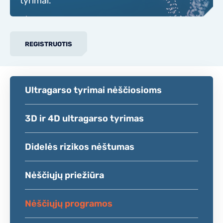
tyrimai.
REGISTRUOTIS
Ultragarso tyrimai nėščiosioms
3D ir 4D ultragarso tyrimas
Didelės rizikos nėštumas
Nėščiųjų priežiūra
Nėščiųjų programos