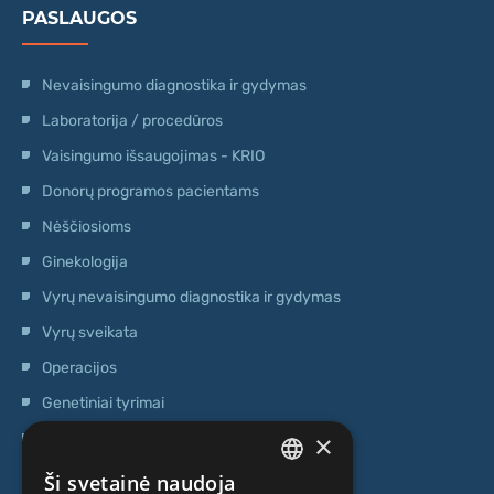
PASLAUGOS
Nevaisingumo diagnostika ir gydymas
Laboratorija / procedūros
Vaisingumo išsaugojimas - KRIO
Donorų programos pacientams
Nėščiosioms
Ginekologija
Vyrų nevaisingumo diagnostika ir gydymas
Vyrų sveikata
Operacijos
Genetiniai tyrimai
×
Ambulatorinis centras
Kamieninių ląstelių centras
Ši svetainė naudoja
LATVIAN