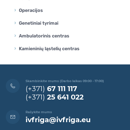
Operacijos
Genetiniai tyrimai
Ambulatorinis centras
Kamieninių ląstelių centras
Skambinkite mums (Darbo laikas 09:00 - 17:00)
(+371)
67 111 117
(+371)
25 641 022
Rašykite mums
ivfriga@ivfriga.eu