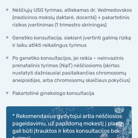
Nėščiųjų USG tyrimas, atliekamas dr. Vedmedovskos
(medicinos mokslų daktarė, docentė) + pakartotinis
rizikos įvertinimas (1 trimestro skriningas)
Genetiko konsultacija, siekiant įvertinti galimą riziką
ir laiku atlikti reikalingus tyrimus
Po genetiko konsultacijos, jei reikia – neinvazinis
prenatalinis tyrimas (NipT) nėščiosioms (skirtas
nustatyti dažniausiai pasitaikančias chromosomų
aneipoidijas, arba chromosomų skaičiaus pokyčius)
Pakartotinė ginekologo konsultacija
* Rekomendavus gydytojui arba nėščiosios
pageidavimu, už papildomą mokestį į planą
gali būti įtrauktos ir kitos konsultacijos bei