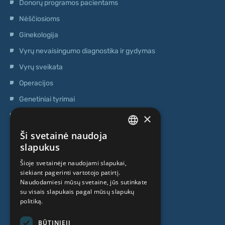
Donorų programos pacientams
Nėščiosioms
Ginekologija
Vyrų nevaisingumo diagnostika ir gydymas
Vyrų sveikata
Operacijos
Genetiniai tyrimai
×
Ambulatorinis centras
Kamieninių ląstelių centras
Ši svetainė naudoja
LATVIAN
slapukus
APIE MUS
ENGLISH
Šioje svetainėje naudojami slapukai,
siekiant pagerinti vartotojo patirtį.
RUSSIAN
Naudodamiesi mūsų svetaine, jūs sutinkate
Kas mes esame
LITHUANIAN
su visais slapukais pagal mūsų slapukų
politiką.
Specialistai
NORWEGIAN
Kainos
BŪTINIEJI