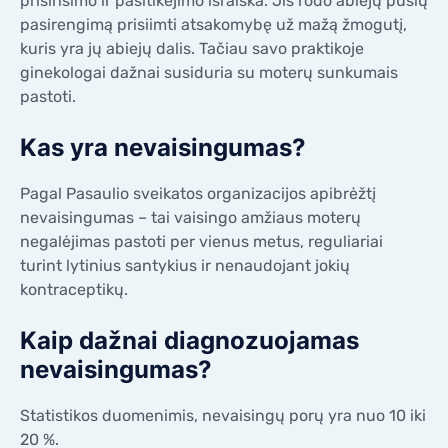
prisirišimo ir pasitikėjimo išraiška. Jis rodo abiejų pusių
KONTAKTAI
pasirengimą prisiimti atsakomybę už mažą žmogutį,
KONTAKTAI
kuris yra jų abiejų dalis. Tačiau savo praktikoje
ginekologai dažnai susiduria su moterų sunkumais
pastoti.
Kas yra nevaisingumas?
Pagal Pasaulio sveikatos organizacijos apibrėžtį
nevaisingumas – tai vaisingo amžiaus moterų
negalėjimas pastoti per vienus metus, reguliariai
turint lytinius santykius ir nenaudojant jokių
kontraceptikų.
Kaip dažnai diagnozuojamas
nevaisingumas?
Statistikos duomenimis, nevaisingų porų yra nuo 10 iki
20 %.