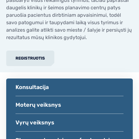
pasidaryti visus reikalingus tyrimus, tačiau paprastai
daugelis klinikų ir šeimos planavimo centrų patys
paruošia pacientus dirbtiniam apvaisinimui, todėl
savo patogumui ir taupydami laiką visus tyrimus ir
analizes galite atlikti savo mieste / šalyje ir persiųsti jų
rezultatus mūsų klinikos gydytojui.
REGISTRUOTIS
Konsultacija
Moterų veiksnys
Vyrų veiksnys