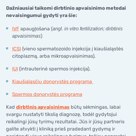
Dažniausiai taikomi dirbtinio apvaisinimo metodai
nevaisingumui gydyti yra šie:
IVF
apaugļošana (
angl. in vitro fertilization; dirbtinis
)
apvaisinimas
ICSI
(vieno spermatozoido injekcija į kiaušialąstės
citoplazmą, arba mikroapvaisinimas).
IUI
(intrauterinė spermos injekcija).
Kiaušialąsčių donorystės programa
Spermos donorystės programa
Kad
dirbtinis apvaisinimas
būtų sėkmingas, labai
svargu nustatyti tikslią diagnozę, todėl gydytojui
reikalingi jūsų tyrimų rezultatai. Jūs ir jūsų partneris
galite atvykti į kliniką prieš pradedant gydymą ir