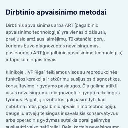
Dirbtinio apvaisinimo metodai
Dirbtinis apvaisinimas arba ART (pagalbinio
apvaisinimo technologija) yra vienas didžiausių
praėjusio amžiaus laimėjimų. Tūkstančiai porų,
kurioms buvo diagnozuotas nevaisingumas,
pasinaudojo ART (pagalbinio apvaisinimo technologija)
ir tapo laimingais tėvais.
Klinikoje „iVF Riga“ teikiamos visos su reprodukcinės
funkcijos korekcija ir atkūrimu susijusios diagnostikos,
konsultavimo ir gydymo paslaugos. Čia galima atlikti
visus nevaisingumui diagnozuoti ir gydyti reikalingus
tyrimus. Pagal jų rezultatus gali pasirodyti, kad
nebūtina imtis pagalbinio apvaisinimo technologijų,
daugeliu atvejų teisingas ir savalaikis konservatyvus
arba operacinis gydymas suteikia porai galimybę
susilaukti vaiko natūraliai. Deja, kartais nevaisingumo