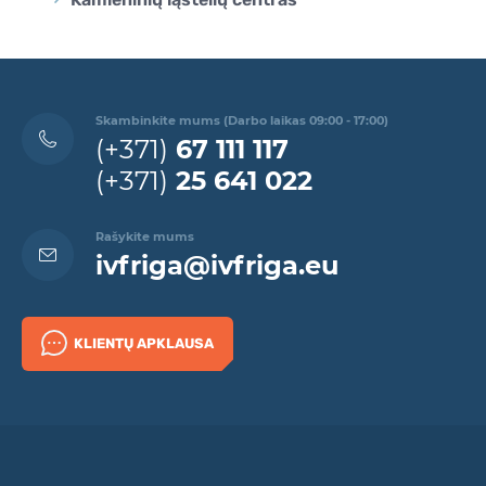
Skambinkite mums (Darbo laikas 09:00 - 17:00)
(+371)
67 111 117
(+371)
25 641 022
Rašykite mums
ivfriga@ivfriga.eu
KLIENTŲ APKLAUSA