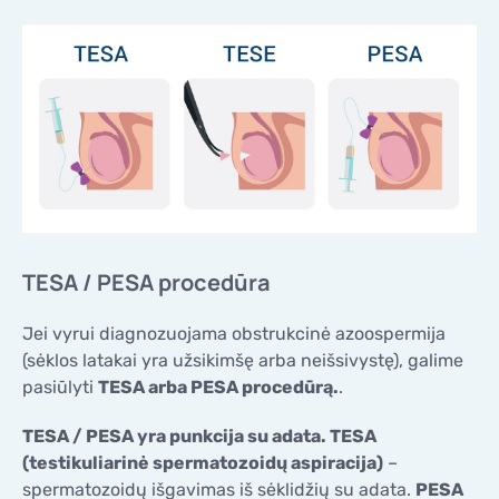
KONTAKTAI
KONTAKTAI
TESA / PESA procedūra
Jei vyrui diagnozuojama obstrukcinė azoospermija
(sėklos latakai yra užsikimšę arba neišsivystę), galime
pasiūlyti
TESA arba PESA procedūrą.
.
TESA / PESA yra punkcija su adata. TESA
(testikuliarinė spermatozoidų aspiracija)
–
spermatozoidų išgavimas iš sėklidžių su adata.
PESA