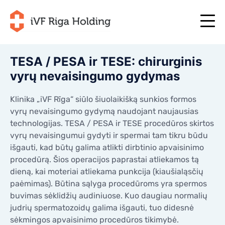
TESA / PESA ir TESE: chirurginis
vyrų nevaisingumo gydymas
+371 67 111 117
LT
+371 25 641 022
+371 67 111 117
LT
Klinika „iVF Rīga“ siūlo šiuolaikišką sunkios formos
+371 25 641 022
vyrų nevaisingumo gydymą naudojant naujausias
APIE MUS
LV
technologijas. TESA / PESA ir TESE procedūros skirtos
APIE MUS
vyrų nevaisingumui gydyti ir spermai tam tikru būdu
GYDYMAS
EN
GYDYMAS
išgauti, kad būtų galima atlikti dirbtinio apvaisinimo
JŪSŲ PROGRAMA
procedūrą. Šios operacijos paprastai atliekamos tą
RU
JŪSŲ PROGRAMA
dieną, kai moteriai atliekama punkcija (kiaušialąsčių
PRADĖKITE DABAR!
SE
paėmimas). Būtina sąlyga procedūroms yra spermos
PRADĖKITE DABAR!
NAUDINGI STRAIPSNIAI
buvimas sėklidžių audiniuose. Kuo daugiau normalių
NO
NAUDINGI STRAIPSNIAI
judrių spermatozoidų galima išgauti, tuo didesnė
KAINOS
sėkmingos apvaisinimo procedūros tikimybė.
KAINOS