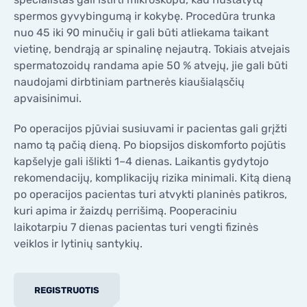
spermos gyvybingumą ir kokybę. Procedūra trunka
nuo 45 iki 90 minučių ir gali būti atliekama taikant
vietinę, bendrąją ar spinalinę nejautrą. Tokiais atvejais
spermatozoidų randama apie 50 % atvejų, jie gali būti
naudojami dirbtiniam partnerės kiaušialąsčių
apvaisinimui.
Po operacijos pjūviai susiuvami ir pacientas gali grįžti
namo tą pačią dieną. Po biopsijos diskomforto pojūtis
kapšelyje gali išlikti 1–4 dienas. Laikantis gydytojo
rekomendacijų, komplikacijų rizika minimali. Kitą dieną
po operacijos pacientas turi atvykti planinės patikros,
kuri apima ir žaizdų perrišimą. Pooperaciniu
laikotarpiu 7 dienas pacientas turi vengti fizinės
veiklos ir lytinių santykių.
REGISTRUOTIS