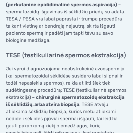
(perkutaninė epididimalinė spermos aspiracija)
–
spermatozoidų išgavimas iš sėklidžių priedų su adata.
TESA / PESA yra labai paprasta ir trumpa procedūra
taikant vietinę ar bendrąją nejautrą, skirta išgauti
paciento spermą ir padėti jam tapti tėvu su savo
biologine medžiaga.
TESE (testikuliarinė spermos ekstrakcija)
Jei vyrui diagnozuojama neobstrukcinė azoospermija
(kai spermatozoidai sėklidėse susidaro labai silpnai ir
todėl nepasiekia spermos), reikia atlikti šiek tiek
sudėtingesnę procedūrą: TESE (testikuliarinė spermos
ekstrakcija) –
chirurginė spermatozoidų ekstrakcija
iš sėklidžių, arba atvira biopsija
. TESE atveju
atliekama sėklidžių biopsija, kurios metu atliekami
nedideli sėklidės pjūviai spermai išgauti, tai leidžia
gauti pakankamą kiekį biomedžiagos, kurią
specialistas gali ištirti mikroskopu, kad nustatytų