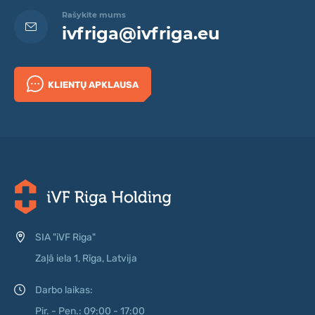
Rašykite mums
ivfriga@ivfriga.eu
KLIENTŲ APKLAUSA
SIA "iVF Riga"
Zaļā iela 1, Rīga, Latvija
Darbo laikas:
Pir. - Pen.: 09:00 - 17:00