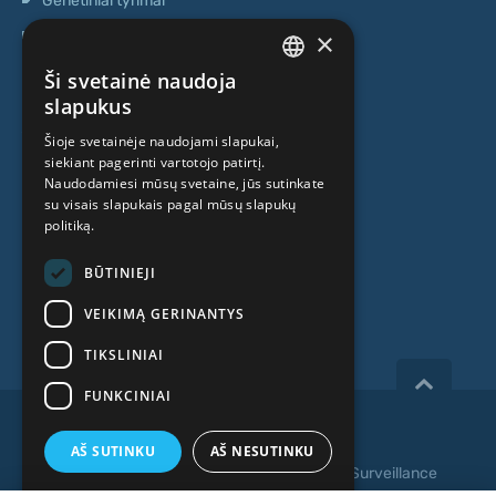
Genetiniai tyrimai
×
Ambulatorinis centras
Kamieninių ląstelių centras
Ši svetainė naudoja
LATVIAN
slapukus
APIE MUS
ENGLISH
Šioje svetainėje naudojami slapukai,
siekiant pagerinti vartotojo patirtį.
RUSSIAN
Naudodamiesi mūsų svetaine, jūs sutinkate
Kas mes esame
LITHUANIAN
su visais slapukais pagal mūsų slapukų
politiką.
Specialistai
NORWEGIAN
Kainos
BŪTINIEJI
Kontaktai
VEIKIMĄ GERINANTYS
TIKSLINIAI
FUNKCINIAI
Copyright 2026, iVF Riga.
AŠ SUTINKU
AŠ NESUTINKU
Privatumo politika
|
Terminai ir sąlygos
|
Video Surveillance