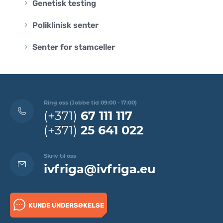
Genetisk testing
Poliklinisk senter
Senter for stamceller
Ring oss (Jobbe tid 09:00 - 17:00)
(+371)
67 111 117
(+371)
25 641 022
Skriv til oss
ivfriga@ivfriga.eu
KUNDE UNDERSØKELSE