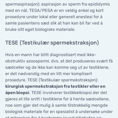
spermaspirasjon): aspirasjon av sperm fra epididymis
med en nål. TESA/PESA er en veldig enkel og kort
prosedyre under lokal eller generell anestesi for å
samle pasientens sæd slik at han kan bli far ved å
bruke sitt eget biologiske materiale.
TESE (Testikulær spermekstraksjon)
Hvis en mann har blitt diagnostisert med ikke-
obstruktiv azoospermi, dvs. at det produseres svært få
sædceller og de ikke kan komme seg ut av testiklene,
er det nødvendig med en litt mer komplisert
prosedyre. TESE (Testikulær spermekstraksjon):
kirurgisk spermekstraksjon fra testikler eller en
åpen biopsi
. TESE involverer testikkelbiopsi der det
gjøres et lite snitt i testiklene for å hente sædcellene,
noe som gjør det mulig å samle tilstrekkelig mengde
biologisk materiale for en spesialist å undersøke under
et mikroskop for å bestemme levedyktigheten og