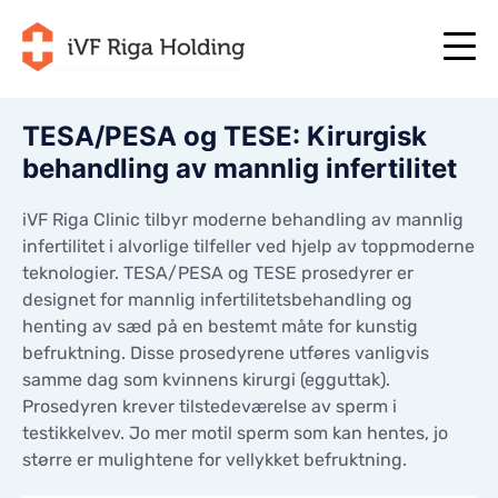
TESA/PESA og TESE: Kirurgisk
behandling av mannlig infertilitet
+371 67 111 117
NO
+371 25 641 022
+371 67 111 117
NO
iVF Riga Clinic tilbyr moderne behandling av mannlig
+371 25 641 022
infertilitet i alvorlige tilfeller ved hjelp av toppmoderne
OM OSS
LV
teknologier. TESA/PESA og TESE prosedyrer er
OM OSS
designet for mannlig infertilitetsbehandling og
BEHANDLING
EN
BEHANDLING
henting av sæd på en bestemt måte for kunstig
DITT INDIVIDUELLE PROGRAM
befruktning. Disse prosedyrene utføres vanligvis
RU
DITT INDIVIDUELLE PROGRAM
samme dag som kvinnens kirurgi (egguttak).
START NÅ!
LT
Prosedyren krever tilstedeværelse av sperm i
START NÅ!
NYTTIGE ARTIKLER
testikkelvev. Jo mer motil sperm som kan hentes, jo
SE
NYTTIGE ARTIKLER
større er mulightene for vellykket befruktning.
PRISER
PRISER