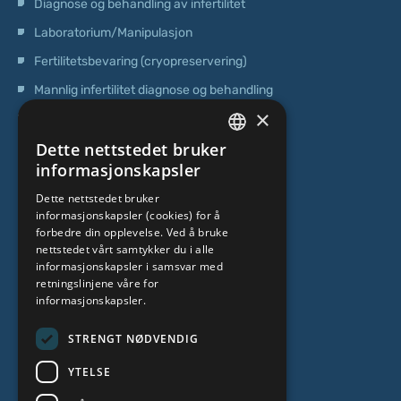
Diagnose og behandling av infertilitet
Laboratorium/Manipulasjon
Fertilitetsbevaring (cryopreservering)
Mannlig infertilitet diagnose og behandling
×
Operasjoner
Dette nettstedet bruker
Genetisk testing
LATVIAN
informasjonskapsler
Poliklinisk senter
ENGLISH
Dette nettstedet bruker
Senter for stamceller
informasjonskapsler (cookies) for å
RUSSIAN
forbedre din opplevelse. Ved å bruke
LITHUANIAN
OM OSS
nettstedet vårt samtykker du i alle
informasjonskapsler i samsvar med
NORWEGIAN
retningslinjene våre for
informasjonskapsler.
Hvem er vi
Spesialistteam
STRENGT NØDVENDIG
Kontakter
YTELSE