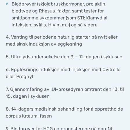
Blodprøver (skjoldbruskhormoner, prolaktin,
blodtype og Rhesus-faktor, samt tester for
smittsomme sykdommer (som STI: Klamydial
infeksjon, syfilis, HIV m.m.)) og så videre.
4. Venting til periodene naturlig starter på nytt eller
medisinsk induksjon av eggløsning
5. Ultralydsundersøkelse den 9. – 12. dagen i syklusen
6. Eggløsningsinduksjon med injeksjon med Ovitrelle
eller Pregnyl
7. Gjennomføring av IUI-prosedyren omtrent den 13. til
15. dagen i syklusen
8. 14-dagers medisinsk behandling for å opprettholde
corpus luteum-fasen
9. Blodprøver for HCG og progesterone på dag 14