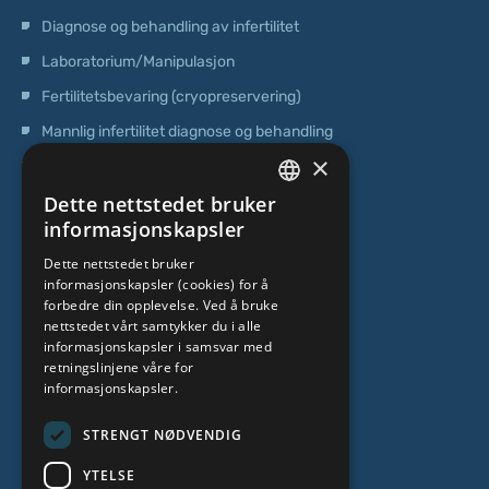
Diagnose og behandling av infertilitet
Laboratorium/Manipulasjon
Fertilitetsbevaring (cryopreservering)
Mannlig infertilitet diagnose og behandling
×
Operasjoner
Dette nettstedet bruker
Genetisk testing
LATVIAN
informasjonskapsler
Poliklinisk senter
ENGLISH
Dette nettstedet bruker
Senter for stamceller
informasjonskapsler (cookies) for å
RUSSIAN
forbedre din opplevelse. Ved å bruke
LITHUANIAN
OM OSS
nettstedet vårt samtykker du i alle
informasjonskapsler i samsvar med
NORWEGIAN
retningslinjene våre for
informasjonskapsler.
Hvem er vi
Spesialistteam
STRENGT NØDVENDIG
Kontakter
YTELSE