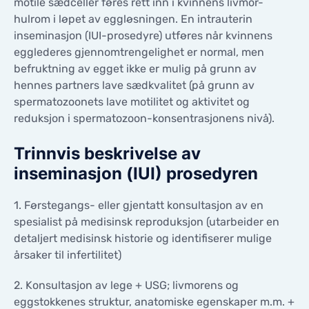
motile sædceller føres rett inn i kvinnens livmor-
KONTAKTER
hulrom i løpet av eggløsningen. En intrauterin
KONTAKTER
inseminasjon (IUI-prosedyre) utføres når kvinnens
egglederes gjennomtrengelighet er normal, men
befruktning av egget ikke er mulig på grunn av
hennes partners lave sædkvalitet (på grunn av
spermatozoonets lave motilitet og aktivitet og
reduksjon i spermatozoon-konsentrasjonens nivå).
Trinnvis beskrivelse av
inseminasjon (IUI) prosedyren
1. Førstegangs- eller gjentatt konsultasjon av en
spesialist på medisinsk reproduksjon (utarbeider en
detaljert medisinsk historie og identifiserer mulige
årsaker til infertilitet)
2. Konsultasjon av lege + USG; livmorens og
eggstokkenes struktur, anatomiske egenskaper m.m. +