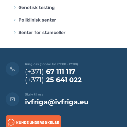
Genetisk testing
Poliklinisk senter
Senter for stamceller
Ring oss (Jobbe tid 09:00 - 17:00)
(+371)
67 111 117
(+371)
25 641 022
Skriv til oss
ivfriga@ivfriga.eu
KUNDE UNDERSØKELSE