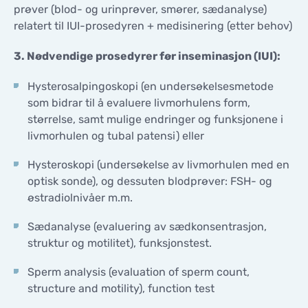
prøver (blod- og urinprøver, smører, sædanalyse)
relatert til IUI-prosedyren + medisinering (etter behov)
3. Nødvendige prosedyrer før inseminasjon (IUI):
Hysterosalpingoskopi (en undersøkelsesmetode
som bidrar til å evaluere livmorhulens form,
størrelse, samt mulige endringer og funksjonene i
livmorhulen og tubal patensi) eller
Hysteroskopi (undersøkelse av livmorhulen med en
optisk sonde), og dessuten blodprøver: FSH- og
østradiolnivåer m.m.
Sædanalyse (evaluering av sædkonsentrasjon,
struktur og motilitet), funksjonstest.
Sperm analysis (evaluation of sperm count,
structure and motility), function test