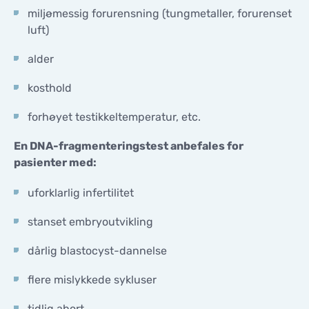
miljømessig forurensning (tungmetaller, forurenset
luft)
alder
kosthold
forhøyet testikkeltemperatur, etc.
En DNA-fragmenteringstest anbefales for
pasienter med:
uforklarlig infertilitet
stanset embryoutvikling
dårlig blastocyst-dannelse
flere mislykkede sykluser
tidlig abort