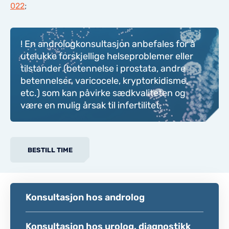
022
;
! En andrologkonsultasjon anbefales for å
utelukke forskjellige helseproblemer eller
tilstander (betennelse i prostata, andre
betennelser, varicocele, kryptorkidisme,
etc.) som kan påvirke sædkvaliteten og
være en mulig årsak til infertilitet,
BESTILL TIME
Konsultasjon hos androlog
Konsultasjon hos urolog, diagnostikk