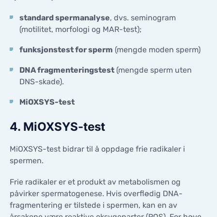
standard spermanalyse
, dvs. seminogram
(motilitet, morfologi og MAR-test);
funksjonstest for sperm
(mengde moden sperm)
DNA fragmenteringstest
(mengde sperm uten
DNS-skade).
MiOXSYS-test
4. MiOXSYS-test
MiOXSYS-test bidrar til å oppdage frie radikaler i
spermen.
Frie radikaler er et produkt av metabolismen og
påvirker spermatogenese. Hvis overflødig DNA-
fragmentering er tilstede i spermen, kan en av
årsakene være reaktive oksygenarter (ROS). For høye