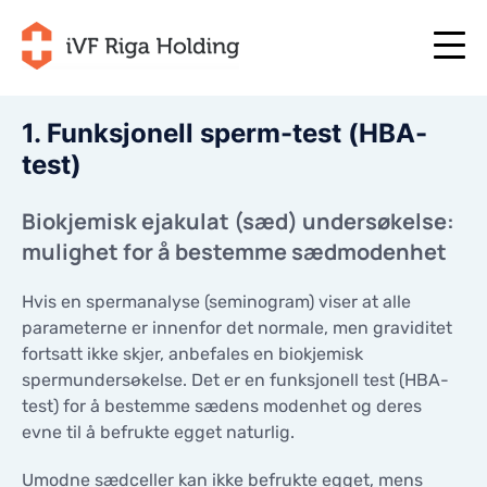
1. Funksjonell sperm-test (HBA-
test)
+371 67 111 117
NO
+371 25 641 022
+371 67 111 117
NO
Biokjemisk ejakulat (sæd) undersøkelse:
+371 25 641 022
mulighet for å bestemme sædmodenhet
OM OSS
LV
OM OSS
BEHANDLING
Hvis en spermanalyse (seminogram) viser at alle
EN
BEHANDLING
parameterne er innenfor det normale, men graviditet
DITT INDIVIDUELLE PROGRAM
RU
fortsatt ikke skjer, anbefales en biokjemisk
DITT INDIVIDUELLE PROGRAM
START NÅ!
spermundersøkelse. Det er en funksjonell test (HBA-
LT
START NÅ!
test) for å bestemme sædens modenhet og deres
NYTTIGE ARTIKLER
evne til å befrukte egget naturlig.
SE
NYTTIGE ARTIKLER
PRISER
Umodne sædceller kan ikke befrukte egget, mens
PRISER