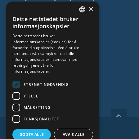
×
Operasjoner
Dette nettstedet bruker
Genetisk testing
LATVIAN
informasjonskapsler
Poliklinisk senter
ENGLISH
Dette nettstedet bruker
Senter for stamceller
informasjonskapsler (cookies) for å
RUSSIAN
forbedre din opplevelse. Ved å bruke
LITHUANIAN
OM OSS
nettstedet vårt samtykker du i alle
informasjonskapsler i samsvar med
NORWEGIAN
retningslinjene våre for
informasjonskapsler.
Hvem er vi
Spesialistteam
STRENGT NØDVENDIG
Kontakter
YTELSE
MÅLRETTING
FUNKSJONALITET
Copyright 2026, iVF Riga.
GODTA ALLE
AVVIS ALLE