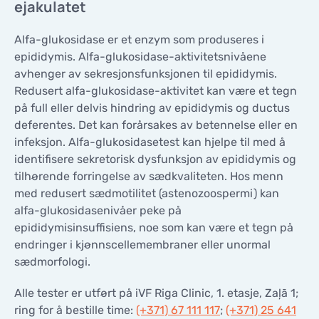
ejakulatet
Alfa-glukosidase er et enzym som produseres i
epididymis. Alfa-glukosidase-aktivitetsnivåene
avhenger av sekresjonsfunksjonen til epididymis.
Redusert alfa-glukosidase-aktivitet kan være et tegn
på full eller delvis hindring av epididymis og ductus
deferentes. Det kan forårsakes av betennelse eller en
infeksjon. Alfa-glukosidasetest kan hjelpe til med å
identifisere sekretorisk dysfunksjon av epididymis og
tilhørende forringelse av sædkvaliteten. Hos menn
med redusert sædmotilitet (astenozoospermi) kan
alfa-glukosidasenivåer peke på
epididymisinsuffisiens, noe som kan være et tegn på
endringer i kjønnscellemembraner eller unormal
sædmorfologi.
Alle tester er utført på iVF Riga Clinic, 1. etasje, Zaļā 1;
ring for å bestille time:
(+371) 67 111 117
;
(+371) 25 641