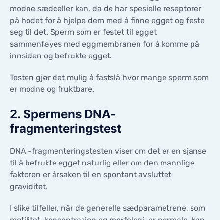
KONTAKTER
modne sædceller kan, da de har spesielle reseptorer
KONTAKTER
på hodet for å hjelpe dem med å finne egget og feste
seg til det. Sperm som er festet til egget
sammenføyes med eggmembranen for å komme på
innsiden og befrukte egget.
Testen gjør det mulig å fastslå hvor mange sperm som
er modne og fruktbare.
2. Spermens DNA-
fragmenteringstest
DNA -fragmenteringstesten viser om det er en sjanse
til å befrukte egget naturlig eller om den mannlige
faktoren er årsaken til en spontant avsluttet
graviditet.
I slike tilfeller, når de generelle sædparametrene, som
motilitet, konsentrasjon og morfologi, er normale, kan