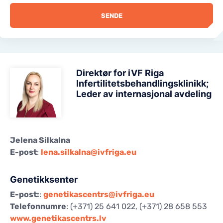
SENDE
Direktør for iVF Riga
Infertilitetsbehandlingsklinikk;
Leder av internasjonal avdeling
Jelena Silkalna
E-post
:
lena.silkalna@ivfriga.eu
Genetikksenter
E-post:
:
genetikascentrs@ivfriga.eu
Telefonnumre
: (+371) 25 641 022, (+371) 28 658 553
www.genetikascentrs.lv