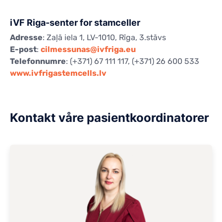
iVF Riga-senter for stamceller
Adresse
: Zaļā iela 1, LV-1010, Rīga, 3.stāvs
E-post
:
cilmessunas@ivfriga.eu
Telefonnumre
: (+371) 67 111 117, (+371) 26 600 533
www.ivfrigastemcells.lv
Kontakt våre pasientkoordinatorer