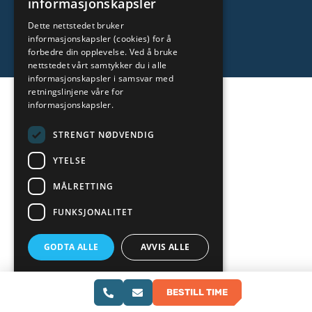
informasjonskapsler
ENGLISH
Personvernregler
|
Vilkår og betingelser
|
CCTV
Dette nettstedet bruker
informasjonskapsler (cookies) for å
RUSSIAN
Nettstedutvikling:
forbedre din opplevelse. Ved å bruke
LITHUANIAN
nettstedet vårt samtykker du i alle
informasjonskapsler i samsvar med
NORWEGIAN
retningslinjene våre for
informasjonskapsler.
STRENGT NØDVENDIG
YTELSE
MÅLRETTING
FUNKSJONALITET
GODTA ALLE
AVVIS ALLE
VIS DETALJER
BESTILL TIME