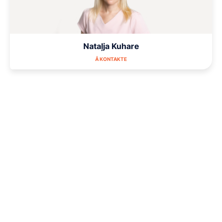
Nataļja Kuhare
Å KONTAKTE