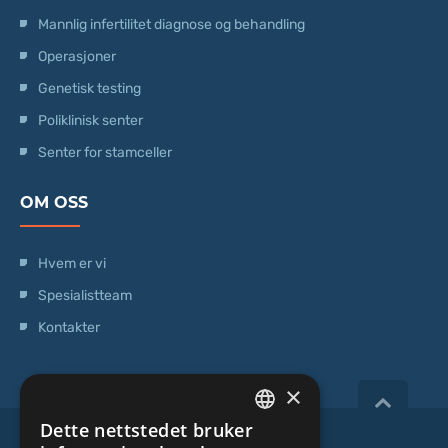
Mannlig infertilitet diagnose og behandling
Operasjoner
Genetisk testing
Poliklinisk senter
Senter for stamceller
OM OSS
Hvem er vi
Spesialistteam
Kontakter
×
Dette nettstedet bruker
LATVIAN
Copyright 2026, iVF Riga.