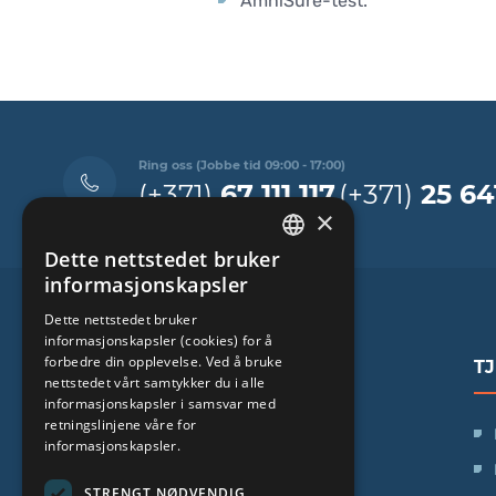
AmniSure-test.
Ring oss (Jobbe tid 09:00 - 17:00)
(+371)
67 111 117
(+371)
25 64
×
Dette nettstedet bruker
LATVIAN
informasjonskapsler
ENGLISH
Dette nettstedet bruker
informasjonskapsler (cookies) for å
RUSSIAN
forbedre din opplevelse. Ved å bruke
T
LITHUANIAN
nettstedet vårt samtykker du i alle
informasjonskapsler i samsvar med
NORWEGIAN
retningslinjene våre for
SIA "iVF Riga"
informasjonskapsler.
Zaļā iela 1, Rīga, Latvija
STRENGT NØDVENDIG