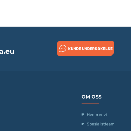
KUNDE UNDERSØKELSE
a.eu
OM OSS
Hvem er vi
Spesialistteam