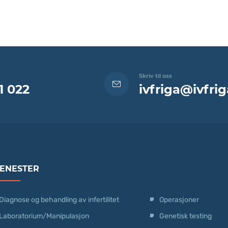
Skriv til oss
1 022
ivfriga@ivfrig
JENESTER
Diagnose og behandling av infertilitet
Operasjoner
Laboratorium/Manipulasjon
Genetisk testing