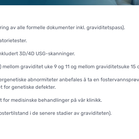
spermantall (klinisk analyse
FERTILITETSBEVARING
m)
(CRYOPRESERVERING)
ende spermanalyse
ring av alle formelle dokumenter inkl. graviditetspass).
Nedfrysning av egg
dskanning av testikler (USG)
Nedfrysning av sæd
ing for mannlig infertilitet
torietester.
Nedfrysing av embryo
kirurgiske operasjoner
inkludert 3D/4D USG-skanninger.
OPERASJONER
) mellom graviditet uke 9 og 11 og mellom graviditetsuke 15 
Urologi
tergenetiske abnormiteter anbefales å ta en fostervannsprøv
Gynekologi
 for genetiske defekter.
 for medisinske behandlinger på vår klinikk.
stertilstand i de senere stadier av graviditeten).