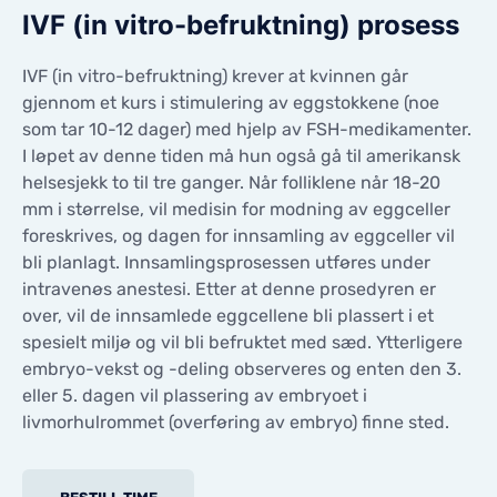
IVF (in vitro-befruktning) prosess
IVF (in vitro-befruktning) krever at kvinnen går
gjennom et kurs i stimulering av eggstokkene (noe
som tar 10-12 dager) med hjelp av FSH-medikamenter.
I løpet av denne tiden må hun også gå til amerikansk
helsesjekk to til tre ganger. Når folliklene når 18-20
mm i størrelse, vil medisin for modning av eggceller
foreskrives, og dagen for innsamling av eggceller vil
bli planlagt. Innsamlingsprosessen utføres under
intravenøs anestesi. Etter at denne prosedyren er
over, vil de innsamlede eggcellene bli plassert i et
spesielt miljø og vil bli befruktet med sæd. Ytterligere
embryo-vekst og -deling observeres og enten den 3.
eller 5. dagen vil plassering av embryoet i
livmorhulrommet (overføring av embryo) finne sted.