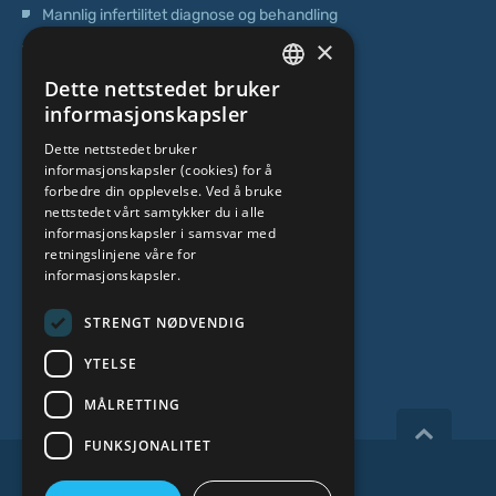
Mannlig infertilitet diagnose og behandling
×
Operasjoner
Dette nettstedet bruker
Genetisk testing
LATVIAN
informasjonskapsler
Poliklinisk senter
ENGLISH
Dette nettstedet bruker
Senter for stamceller
informasjonskapsler (cookies) for å
RUSSIAN
forbedre din opplevelse. Ved å bruke
LITHUANIAN
OM OSS
nettstedet vårt samtykker du i alle
informasjonskapsler i samsvar med
NORWEGIAN
retningslinjene våre for
informasjonskapsler.
Hvem er vi
Spesialistteam
STRENGT NØDVENDIG
Kontakter
YTELSE
MÅLRETTING
FUNKSJONALITET
Copyright 2026, iVF Riga.