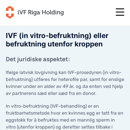
IVF (in vitro-befruktning) eller
befruktning utenfor kroppen
+371 67 111 117
NO
+371 25 641 022
+371 67 111 117
NO
Det juridiske aspektet:
+371 25 641 022
OM OSS
LV
Ifølge latvisk lovgivning kan IVF-prosedyren (in vitro-
OM OSS
BEHANDLING
befruktning) utføres for heterofile par, samt for enslige
EN
BEHANDLING
kvinner under en alder av 49 år, og da enten ved hjelp
DITT INDIVIDUELLE PROGRAM
av partnerens sæd eller sæd fra en donor.
RU
DITT INDIVIDUELLE PROGRAM
START NÅ!
LT
In vitro-befruktning (IVF-behandling) er en
START NÅ!
NYTTIGE ARTIKLER
fruktbarhetsmetode hvor en kvinnes egg er tatt fra en
SE
NYTTIGE ARTIKLER
eggstokk for å befruktes med en mannlig sperm in
PRISER
vitro (utenfor kroppen) og deretter settes tilbake i
PRISER