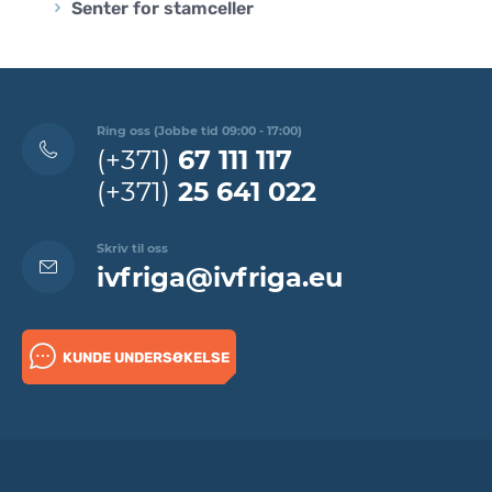
Senter for stamceller
Ring oss (Jobbe tid 09:00 - 17:00)
(+371)
67 111 117
(+371)
25 641 022
Skriv til oss
ivfriga@ivfriga.eu
KUNDE UNDERSØKELSE