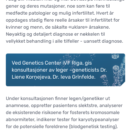
gener og deres mutasjoner, noe som kan føre til
medfødte patologier og mulig infertilitet. Hvert år
oppdages stadig flere reelle årsaker til infertilitet for
kvinner og menn, de såkalte «uklare» årsakene.
Nøyaktig og detaljert diagnose er nøkkelen til
vellykket behandling i alle tilfeller - uansett diagnose.
Ved Genetics Center iVF Riga, gis
konsultasjoner av leger –geneticists Dr.
Liene Korņejeva, Dr. Ieva Grīnfelde.
Under konsultasjonen finner legen/genetiker ut
anamnese, oppretter pasientens slektstre, analyserer
de eksisterende risikoene for fosterets kromosomale
abnormiteter, indikerer tester for karyotypeanalyser
for de potensielle foreldrene (blodgenetisk testing).