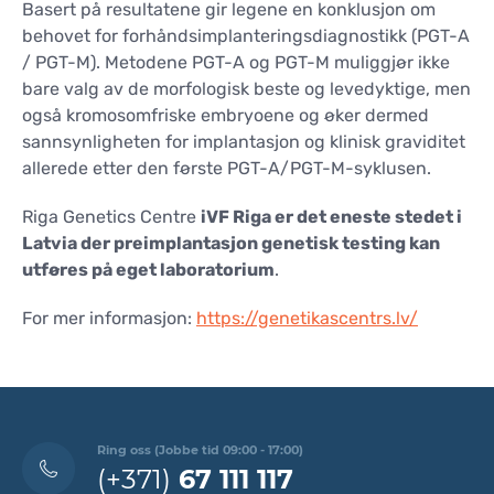
Basert på resultatene gir legene en konklusjon om
behovet for forhåndsimplanteringsdiagnostikk (PGT-A
/ PGT-M). Metodene PGT-A og PGT-M muliggjør ikke
bare valg av de morfologisk beste og levedyktige, men
også kromosomfriske embryoene og øker dermed
sannsynligheten for implantasjon og klinisk graviditet
allerede etter den første PGT-A/PGT-M-syklusen.
Riga Genetics Centre
iVF Riga er det eneste stedet i
Latvia der preimplantasjon genetisk testing kan
utføres på eget laboratorium
.
For mer informasjon:
https://genetikascentrs.lv/
Ring oss (Jobbe tid 09:00 - 17:00)
(+371)
67 111 117