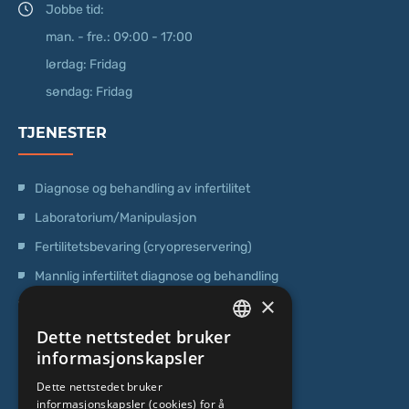
Jobbe tid:
man. - fre.: 09:00 - 17:00
lørdag: Fridag
søndag: Fridag
TJENESTER
Diagnose og behandling av infertilitet
Laboratorium/Manipulasjon
Fertilitetsbevaring (cryopreservering)
Mannlig infertilitet diagnose og behandling
×
Operasjoner
Dette nettstedet bruker
Genetisk testing
LATVIAN
informasjonskapsler
Poliklinisk senter
ENGLISH
Dette nettstedet bruker
Senter for stamceller
informasjonskapsler (cookies) for å
RUSSIAN