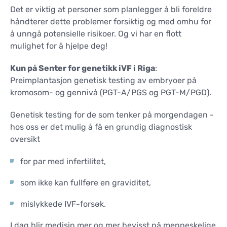
KONTAKTER
Det er viktig at personer som planlegger å bli foreldre
KONTAKTER
håndterer dette problemer forsiktig og med omhu for
å unngå potensielle risikoer. Og vi har en flott
mulighet for å hjelpe deg!
Kun på Senter for genetikk iVF i Riga
:
Preimplantasjon genetisk testing av embryoer på
kromosom- og gennivå (PGT-A/PGS og PGT-M/PGD).
Genetisk testing for de som tenker på morgendagen -
hos oss er det mulig å få en grundig diagnostisk
oversikt
for par med infertilitet,
som ikke kan fullføre en graviditet,
mislykkede IVF-forsøk.
I dag blir medisin mer og mer bevisst på menneskelige