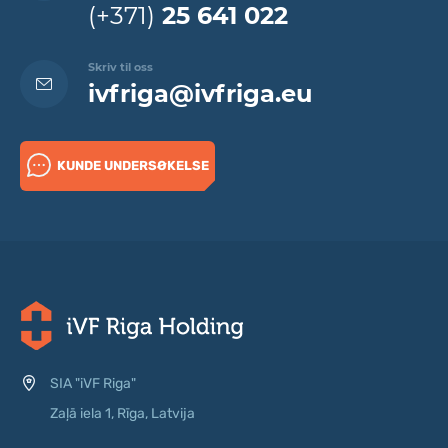
(+371)
25 641 022
Skriv til oss
ivfriga@ivfriga.eu
KUNDE UNDERSØKELSE
SIA "iVF Riga"
Zaļā iela 1, Rīga, Latvija