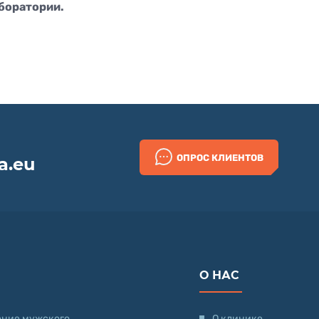
боратории.
ОПРОС КЛИЕНТОВ
a.eu
О НАС
ение мужского
О клинике