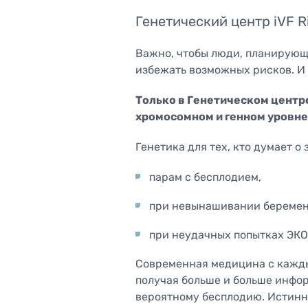
Гинеко
Услуги, финансируемые
Генетический центр iVF R
ультра
государством
Оценка
Лица, освобожденные от
Важно, чтобы люди, планирующи
труб
пациентских взносов
избежать возможных рисков. И 
Спира
Диагно
Только в Генетическом центр
Полипэ
хромосомном и генном уровне 
канала
Кольпо
Генетика для тех, кто думает 
парам с бесплодием,
при невынашивании беремен
при неудачных попытках ЭКО
Современная медицина с кажды
получая больше и больше инфор
вероятному бесплодию. Истинн