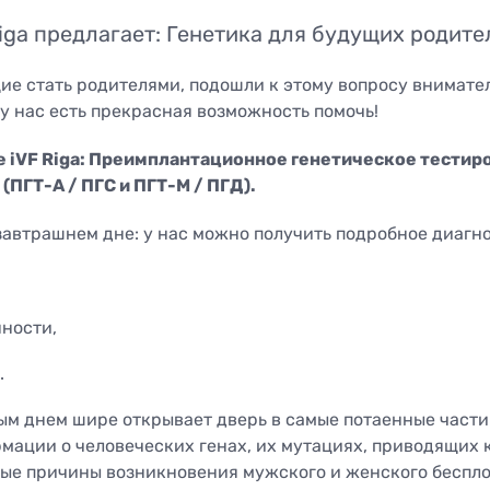
логическая
Диагностика бесплодия
iga предлагает: Генетика для будущих родител
сонография
Диагностика онкологии
 проходимости маточных
Генетика стиля жизни Vi
е стать родителями, подошли к этому вопросу внимател
Genomics
у нас есть прекрасная возможность помочь!
ли
стическая гистероскопия
е iVF Riga: Преимплантационное генетическое тестир
ктомия цервикального
(ПГТ-А / ПГС и ПГТ-М / ПГД).
скопия
о завтрашнем дне: у нас можно получить подробное диагн
ности,
.
м днем шире открывает дверь в самые потаенные части 
мации о человеческих генах, их мутациях, приводящих
ые причины возникновения мужского и женского беспл