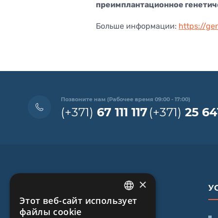
преимплантационное генетиче
Больше информации:
https://ge
Позвоните нам (Рабочее время 09:00 - 17:00)
(+371)
67 111 117
(+371)
25 64
×
У
Этот веб-сайт использует
LATVIAN
файлы cookie
SIA "iVF Riga"