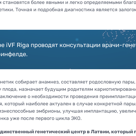
 становятся более явными и легко определяемыми благ
етики. Точная и подробная диагностика является залого
е iVF Riga проводят консультации врачи-гене
ринфелде.
енетик собирает анамнез, составляет родословную пары
у плода, назначает будущим родителям кариотипировани
 заключение о необходимости проведения преимплантаци
, который наиболее актуален в случае конкретной пары
изнеспособные эмбрионы, улучшая имплантацию, увели
нка уже после первого цикла ЭКО.
динственный генетический центр в Латвии, который 