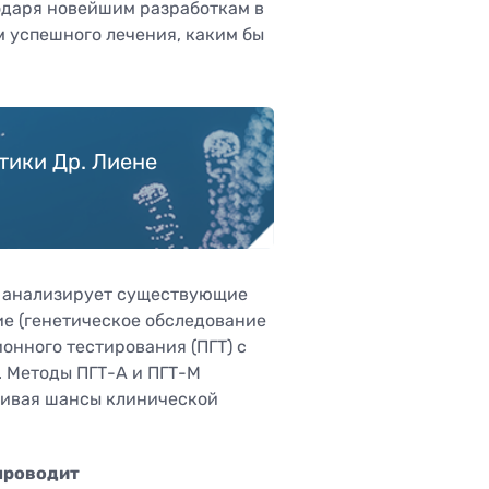
одаря новейшим разработкам в
м успешного лечения, каким бы
тики Др. Лиене
, анализирует существующие
е (генетическое обследование
онного тестирования (ПГТ) с
. Методы ПГТ-А и ПГТ-М
чивая шансы клинической
проводит