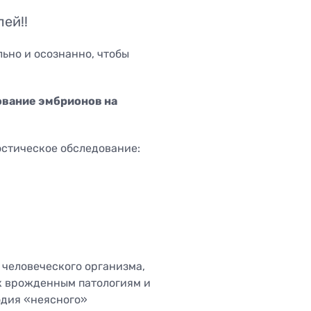
Трансректальное исследование
ей!!
простаты (ТРУЗИ)
Ультразвуковая диагностика для
va
ьно и осознанно, чтобы
беременных
ование эмбрионов на
остическое обследование:
человеческого организма,
 к врожденным патологиям и
одия «неясного»