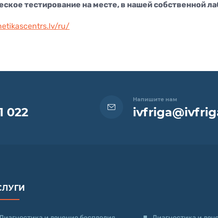
ское тестирование на месте, в нашей собственной ла
netikascentrs.lv/ru/
Напишите нам
1 022
ivfriga@ivfrig
СЛУГИ
Диагностика и лечение бесплодия
Диагностика и леч