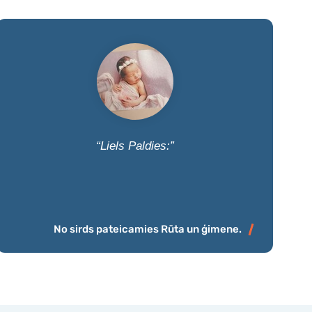
“Liels Paldies:”
No sirds pateicamies Rūta un ģimene.