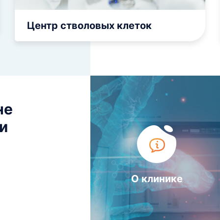
Центр стволовых клеток
не
 и
О клинике