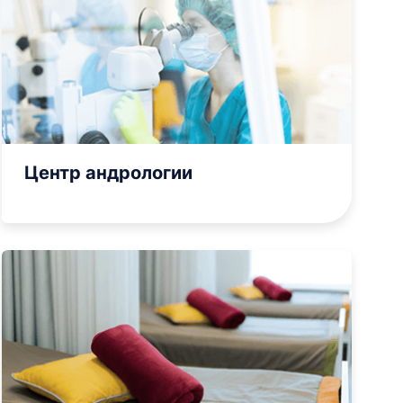
Трансректальное исследование
простаты (ТРУЗИ)
Ультразвуковая диагностика для
va
беременных
Центр андрологии