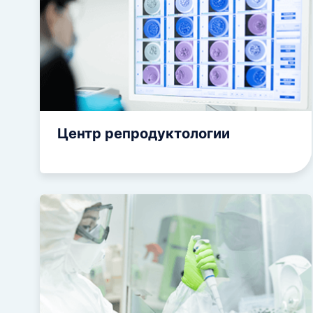
Гинеко
Услуги, финансируемые
ультра
государством
Оценка
Лица, освобожденные от
труб
пациентских взносов
Спира
Диагно
Полипэ
канала
Центр репродуктологии
Кольпо