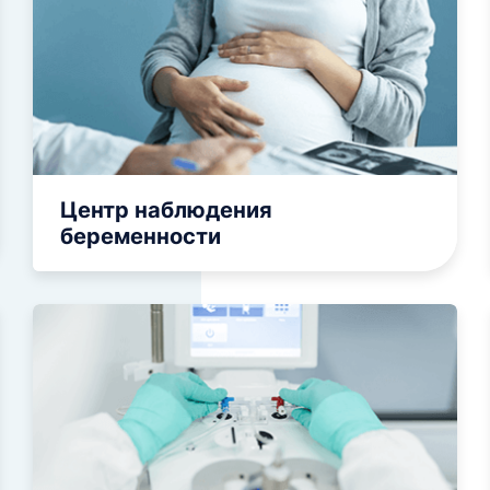
логическая
Диагностика бесплодия
сонография
Диагностика онкологии
 проходимости маточных
Генетика стиля жизни Vi
Genomics
ли
стическая гистероскопия
ктомия цервикального
Центр наблюдения
скопия
беременности