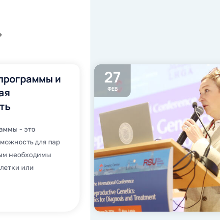
27
программы и
ФЕВ
ая
ть
аммы - это
можность для пар
рым необходимы
летки или