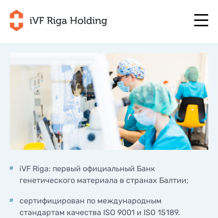
+371 67 111 117
RU
+371 25 641 022
+371 67 111 117
RU
+371 25 641 022
О НАС
LV
О НАС
ЛЕЧЕНИЕ
EN
ЛЕЧЕНИЕ
ВАША ПРОГРАММА
LT
ВАША ПРОГРАММА
iVF Riga: первый официальный Банк
НАЧНИТЕ СЕЙЧАС
SE
НАЧНИТЕ СЕЙЧАС
генетического материала в странах Балтии;
ПОЛЕЗНО
NO
ПОЛЕЗНО
сертифицирован по международным
ЦЕНЫ
стандартам качества ISO 9001 и ISO 15189.
ЦЕНЫ