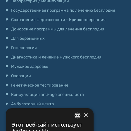
Лаборатория / манипуляции
Государственная программа по лечению бесплодия
Сохранение фертильности - Криоконсервация
Донорские программы для лечения бесплодия
Для беременных
Гинекология
Диагностика и лечение мужского бесплодия
Мужское здоровье
Операции
Генетическое тестирование
Консультация anti-age специалиста
Амбулаторный центр
×
Центр стволовых клеток
Этот веб-сайт использует
LATVIAN
О НАС