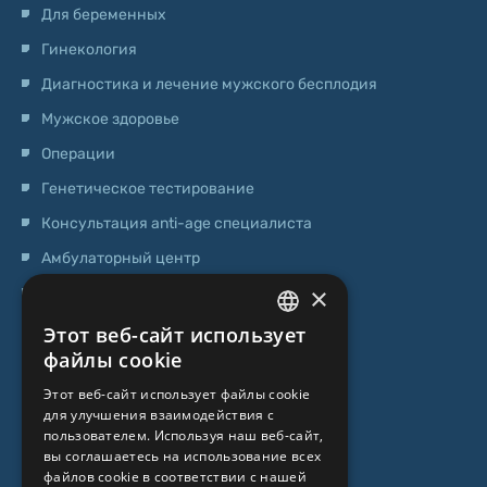
Для беременных
Гинекология
Диагностика и лечение мужского бесплодия
Мужское здоровье
Операции
Генетическое тестирование
Консультация anti-age специалиста
Амбулаторный центр
×
Центр стволовых клеток
Этот веб-сайт использует
LATVIAN
О НАС
файлы cookie
ENGLISH
Этот веб-сайт использует файлы cookie
О клинике
для улучшения взаимодействия с
RUSSIAN
пользователем. Используя наш веб-сайт,
Специалисты
LITHUANIAN
вы соглашаетесь на использование всех
файлов cookie в соответствии с нашей
Цены