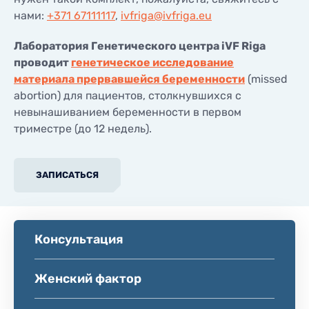
нами:
+371 67111117
,
ivfriga@ivfriga.eu
Лаборатория Генетического центра iVF Riga
проводит
генетическое исследование
материала прервавшейся беременности
(missed
abortion) для пациентов, столкнувшихся с
невынашиванием беременности в первом
триместре (до 12 недель).
ЗАПИСАТЬСЯ
Консультация
Женский фактор