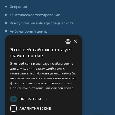
Операции
Генетическое тестирование
Консультация anti-age специалиста
Амбулаторный центр
×
Центр стволовых клеток
Этот веб-сайт использует
LATVIAN
О НАС
файлы cookie
ENGLISH
Этот веб-сайт использует файлы cookie
О клинике
для улучшения взаимодействия с
RUSSIAN
пользователем. Используя наш веб-сайт,
Специалисты
LITHUANIAN
вы соглашаетесь на использование всех
файлов cookie в соответствии с нашей
Цены
NORWEGIAN
Политикой в ​​отношении файлов cookie.
Контакты
ОБЯЗАТЕЛЬНЫЕ
Статьи
АНАЛИТИЧЕСКИЕ