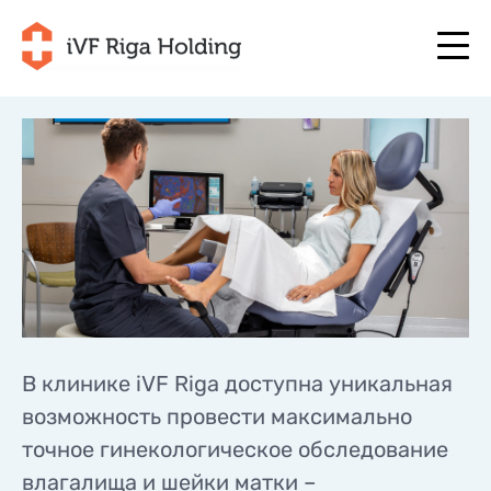
+371 67 111 117
RU
+371 25 641 022
+371 67 111 117
RU
+371 25 641 022
О НАС
LV
О НАС
ЛЕЧЕНИЕ
EN
ЛЕЧЕНИЕ
ВАША ПРОГРАММА
LT
ВАША ПРОГРАММА
В клинике iVF Riga доступна уникальная
НАЧНИТЕ СЕЙЧАС
SE
НАЧНИТЕ СЕЙЧАС
возможность провести максимально
ПОЛЕЗНО
NO
точное гинекологическое обследование
ПОЛЕЗНО
ЦЕНЫ
влагалища и шейки матки –
ЦЕНЫ