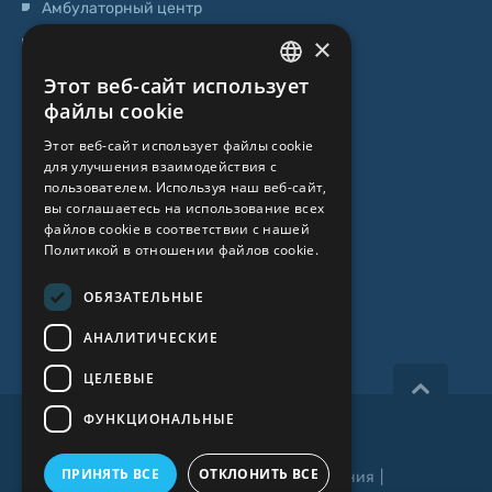
Амбулаторный центр
×
Центр стволовых клеток
Этот веб-сайт использует
LATVIAN
О НАС
файлы cookie
ENGLISH
Этот веб-сайт использует файлы cookie
О клинике
для улучшения взаимодействия с
RUSSIAN
пользователем. Используя наш веб-сайт,
Специалисты
LITHUANIAN
вы соглашаетесь на использование всех
файлов cookie в соответствии с нашей
Цены
NORWEGIAN
Политикой в ​​отношении файлов cookie.
Контакты
ОБЯЗАТЕЛЬНЫЕ
Статьи
АНАЛИТИЧЕСКИЕ
ЦЕЛЕВЫЕ
ФУНКЦИОНАЛЬНЫЕ
Все права защищены 2026, iVF Riga.
ПРИНЯТЬ ВСЕ
ОТКЛОНИТЬ ВСЕ
Политика приватности
|
Условия и положения
|